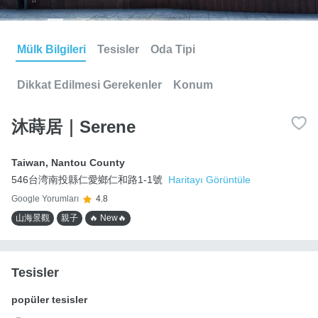
Mülk Bilgileri
Tesisler
Oda Tipi
Dikkat Edilmesi Gerekenler
Konum
沐蒔居｜Serene
Taiwan
,
Nantou County
546台湾南投縣仁愛鄉仁和路1-1號
Haritayı Görüntüle
Google Yorumları
4.8
山海景觀
親子
🔥 New🔥
Tesisler
popüler tesisler