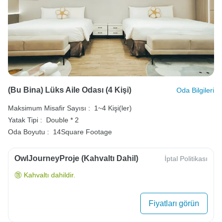
(Bu Bina) Lüks Aile Odası (4 Kişi)
Oda Bilgileri
Maksimum Misafir Sayısı :
1~4 Kişi(ler)
Yatak Tipi :
Double * 2
Oda Boyutu :
14Square Footage
OwlJourneyProje (Kahvaltı Dahil)
İptal Politikası
Kahvaltı dahildir.
Fiyatları görün