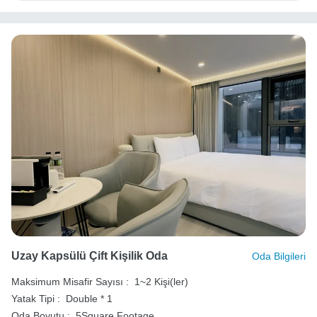
Uzay Kapsülü Çift Kişilik Oda
Oda Bilgileri
Maksimum Misafir Sayısı :
1~2 Kişi(ler)
Yatak Tipi :
Double * 1
Oda Boyutu :
5Square Footage