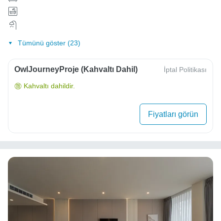
Tümünü göster (23)
OwlJourneyProje (Kahvaltı Dahil)
İptal Politikası
Kahvaltı dahildir.
Fiyatları görün