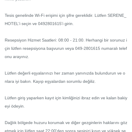
Tesis genelinde Wi-Fi erişimi için şifre gereklidir. Lütfen SERENE_
HOTEL'i seçin ve 0492801615'i girin.

Resepsiyon Hizmet Saatleri: 08:00 - 21:00. Herhangi bir sorunuz i
çin lütfen resepsiyona başvurun veya 049-2801615 numaralı telef
onu arayınız.

Lütfen değerli eşyalarınızı her zaman yanınızda bulundurun ve o
nlara iyi bakın. Kayıp eşyalardan sorumlu değiliz.

Lütfen giriş yaparken kayıt için kimliğinizi ibraz edin ve kalan bakiy
eyi ödeyin.

Dağlık bölgede huzuru korumak ve diğer gezginlerin haklarını göz
etmek için lütfen saat 22:00'den sonra sesinizi kısın ve yüksek se