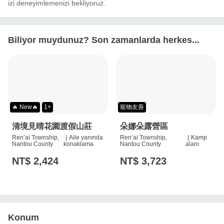
izi deneyimlemenizi bekliyoruz.
Biliyor muydunuz? Son zamanlarda herkes...
🔥 New🔥
1+
寵物友善
清境見晴花園渡假山莊
朵娜朵露營區
Ren’ai Township,
|
Aile yanında
Ren’ai Township,
|
Kamp
Nantou County
konaklama
Nantou County
alanı
NT$ 2,424
NT$ 3,723
Konum