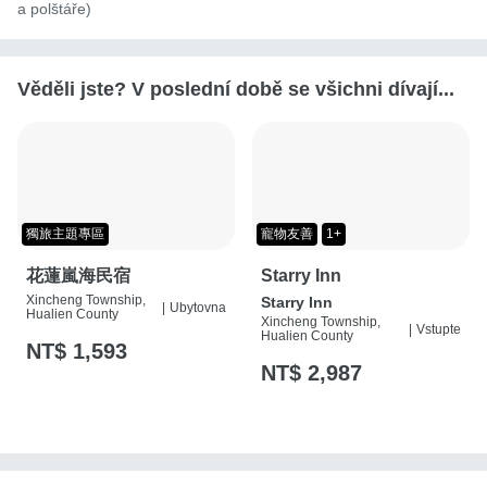
a polštáře)
Věděli jste? V poslední době se všichni dívají...
獨旅主題專區
寵物友善
1+
花蓮嵐海民宿
Starry Inn
Xincheng Township,
Starry Inn
|
Ubytovna
Hualien County
Xincheng Township,
|
Vstupte
Hualien County
NT$ 1,593
NT$ 2,987