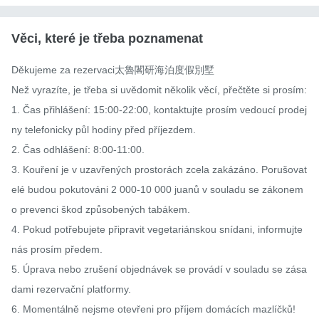
Věci, které je třeba poznamenat
Děkujeme za rezervaci太魯閣研海泊度假別墅

Než vyrazíte, je třeba si uvědomit několik věcí, přečtěte si prosím:

1. Čas přihlášení: 15:00-22:00, kontaktujte prosím vedoucí prodej
ny telefonicky půl hodiny před příjezdem.

2. Čas odhlášení: 8:00-11:00.

3. Kouření je v uzavřených prostorách zcela zakázáno. Porušovat
elé budou pokutováni 2 000-10 000 juanů v souladu se zákonem 
o prevenci škod způsobených tabákem.

4. Pokud potřebujete připravit vegetariánskou snídani, informujte 
nás prosím předem.

5. Úprava nebo zrušení objednávek se provádí v souladu se zása
dami rezervační platformy.

6. Momentálně nejsme otevřeni pro příjem domácích mazlíčků!
