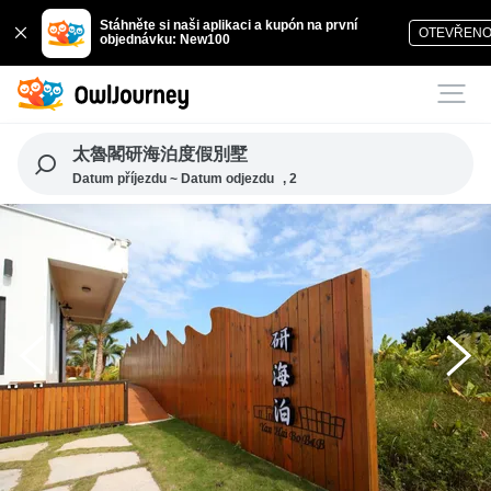
Stáhněte si naši aplikaci a kupón na první
OTEVŘEN
objednávku: New100
太魯閣研海泊度假別墅
Datum příjezdu ~ Datum odjezdu
, 2