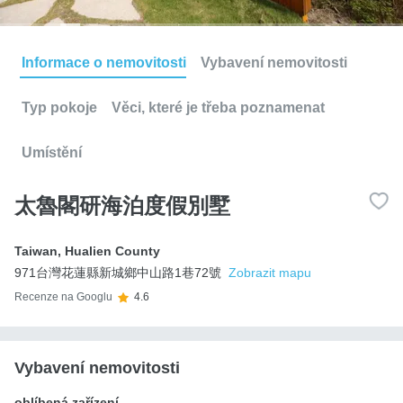
Informace o nemovitosti
Vybavení nemovitosti
Typ pokoje
Věci, které je třeba poznamenat
Umístění
太魯閣研海泊度假別墅
Taiwan
,
Hualien County
971台灣花蓮縣新城鄉中山路1巷72號
Zobrazit mapu
Recenze na Googlu
4.6
Vybavení nemovitosti
oblíbená zařízení