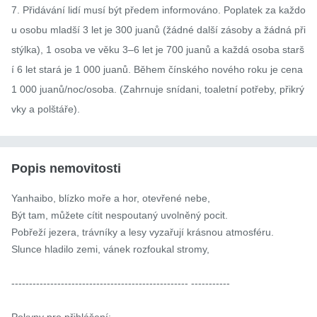
7. Přidávání lidí musí být předem informováno. Poplatek za každo
u osobu mladší 3 let je 300 juanů (žádné další zásoby a žádná při
stýlka), 1 osoba ve věku 3–6 let je 700 juanů a každá osoba starš
í 6 let stará je 1 000 juanů. Během čínského nového roku je cena 
1 000 juanů/noc/osoba. (Zahrnuje snídani, toaletní potřeby, přikrý
vky a polštáře).
Popis nemovitosti
Yanhaibo, blízko moře a hor, otevřené nebe,

Být tam, můžete cítit nespoutaný uvolněný pocit.

Pobřeží jezera, trávníky a lesy vyzařují krásnou atmosféru.

Slunce hladilo zemi, vánek rozfoukal stromy,

-------------------------------------------------- -----------　

Pokyny pro přihlášení:
