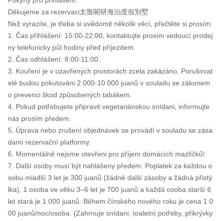
Děkujeme za rezervaci太魯閣研海泊度假別墅

Než vyrazíte, je třeba si uvědomit několik věcí, přečtěte si prosím:

1. Čas přihlášení: 15:00-22:00, kontaktujte prosím vedoucí prodej
ny telefonicky půl hodiny před příjezdem.

2. Čas odhlášení: 8:00-11:00.

3. Kouření je v uzavřených prostorách zcela zakázáno. Porušovat
elé budou pokutováni 2 000-10 000 juanů v souladu se zákonem 
o prevenci škod způsobených tabákem.

4. Pokud potřebujete připravit vegetariánskou snídani, informujte 
nás prosím předem.

5. Úprava nebo zrušení objednávek se provádí v souladu se zása
dami rezervační platformy.

6. Momentálně nejsme otevřeni pro příjem domácích mazlíčků!

7. Další osoby musí být nahlášeny předem. Poplatek za každou o
sobu mladší 3 let je 300 juanů (žádné další zásoby a žádná přistý
lka), 1 osoba ve věku 3–6 let je 700 juanů a každá osoba starší 6 
let stará je 1 000 juanů. Během čínského nového roku je cena 1 0
00 juanů/noc/osoba. (Zahrnuje snídani, toaletní potřeby, přikrývky 