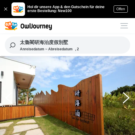
Hol dir unsere App & den Gutschein für deine
Offen
erste Bestellung: New100
太魯閣研海泊度假別墅
Anreisedatum ~ Abreisedatum
, 2