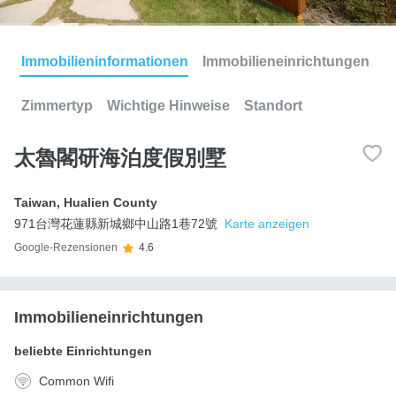
Immobilieninformationen
Immobilieneinrichtungen
Zimmertyp
Wichtige Hinweise
Standort
太魯閣研海泊度假別墅
Taiwan
,
Hualien County
971台灣花蓮縣新城鄉中山路1巷72號
Karte anzeigen
Google-Rezensionen
4.6
Immobilieneinrichtungen
beliebte Einrichtungen
Common Wifi