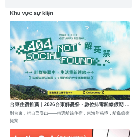
Khu vực sự kiện
台東住宿推薦｜2026台東解憂祭・數位排毒離線假期 …
到台東，把自己登出——精選離線住宿．東海岸秘境．離島療癒
提案