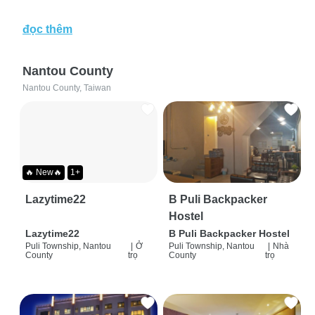
đọc thêm
Nantou County
Nantou County, Taiwan
🔥 New🔥
1+
Lazytime22
B Puli Backpacker
Hostel
Lazytime22
B Puli Backpacker Hostel
Puli Township, Nantou
|
Ở
Puli Township, Nantou
|
Nhà
County
trọ
County
trọ