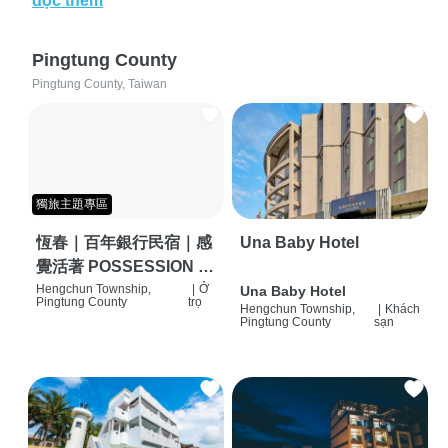
đọc thêm
Pingtung County
Pingtung County, Taiwan
獨旅主題專區
恆春｜百年銀行民宿｜感
Una Baby Hotel
覺活著 POSSESSION |
背包客棧 | 恆春必住特色
Hengchun Township,
|
Ở
Una Baby Hotel
Pingtung County
trọ
Hengchun Township,
|
Khách
旅店 | HOSTEL |
Pingtung County
sạn