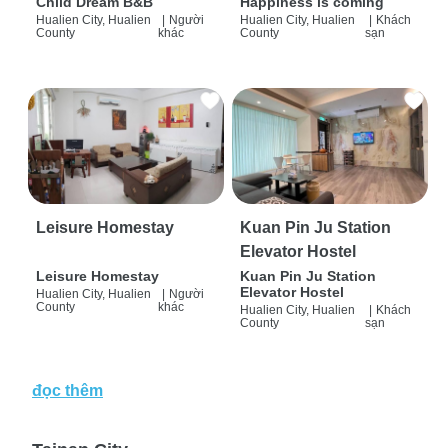
Child Dream B&B
Happiness is coming
Hualien City, Hualien
|
Người
Hualien City, Hualien
|
Khách
County
khác
County
sạn
Leisure Homestay
Kuan Pin Ju Station
Elevator Hostel
Leisure Homestay
Kuan Pin Ju Station
Elevator Hostel
Hualien City, Hualien
|
Người
County
khác
Hualien City, Hualien
|
Khách
County
sạn
đọc thêm