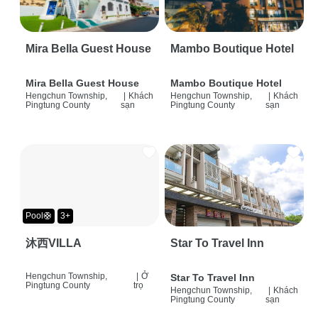
Mira Bella Guest House
Mambo Boutique Hotel
Mira Bella Guest House
Mambo Boutique Hotel
Hengchun Township,
|
Khách
Hengchun Township,
|
Khách
Pingtung County
sạn
Pingtung County
sạn
Pool🛟
3+
沐西VILLA
Star To Travel Inn
Hengchun Township,
|
Ở
Star To Travel Inn
Pingtung County
trọ
Hengchun Township,
|
Khách
Pingtung County
sạn