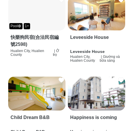
Pool🛟
1+
快樂狗民宿(合法民宿編
Leveeside House
號2598)
Hualien City, Hualien
|
Ở
Leveeside House
County
trọ
Hualien City,
|
Giường và
Hualien County
bữa sáng
Child Dream B&B
Happiness is coming