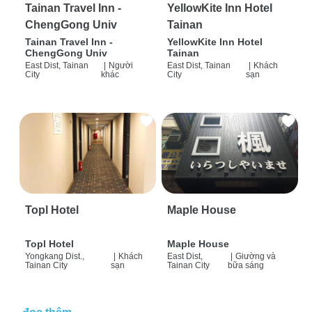
Tainan Travel Inn -
YellowKite Inn Hotel
ChengGong Univ
Tainan
Tainan Travel Inn -
YellowKite Inn Hotel
ChengGong Univ
Tainan
East Dist, Tainan
|
Người
East Dist, Tainan
|
Khách
City
khác
City
sạn
Topl Hotel
Maple House
Topl Hotel
Maple House
Yongkang Dist.,
|
Khách
East Dist,
|
Giường và
Tainan City
sạn
Tainan City
bữa sáng