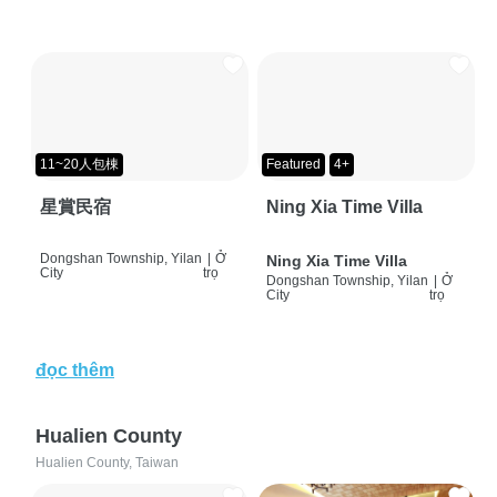
11~20人包棟
Featured
4+
星賞民宿
Ning Xia Time Villa
Dongshan Township, Yilan
|
Ở
Ning Xia Time Villa
City
trọ
Dongshan Township, Yilan
|
Ở
City
trọ
đọc thêm
Hualien County
Hualien County, Taiwan