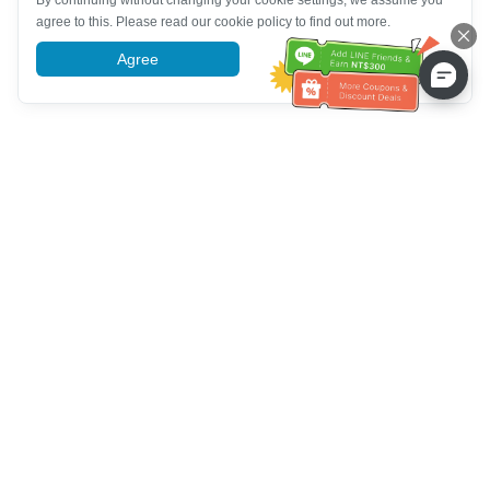
By continuing without changing your cookie settings, we assume you
agree to this. Please read our cookie policy to find out more.
Agree
More information
Hỗ trợ dịch vụ khách hàng
Hãy gọi cho chúng tôi：
+886-2-6610-0183
(Thân thiện với
người cao tuổi)
Số fax：
+886-2-6610-0185
Giờ làm việc：
Các ngày trong tuần 10:00 ~ 18:30