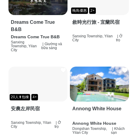
晚鳥優惠
2+
Dreams Come True
敘時光行旅 - 宜蘭民宿
B&B
Sanxing Township, Yilan
|
Ở
Dreams Come True B&B
City
trọ
Sanxing
|
Giường và
Township, Yilan
bữa sáng
City
20人⬆包棟
4+
安農左岸民宿
Annong White House
Sanxing Township, Yilan
|
Ở
Annong White House
City
trọ
Dongshan Township,
|
Khách
Yilan City
sạn