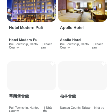
Hotel Modern Puli
Apollo Hotel
Hotel Modern Puli
Apollo Hotel
Puli Township, Nantou
|
Khách
Puli Township, Nantou
|
Khách
County
sạn
County
sạn
蒂爾堡會館
柏林會館
Puli Township, Nantou
|
Nhà
Nantou County, Taiwan
|
Nhà trọ
County
trọ