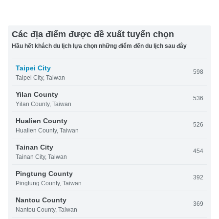
Các địa điểm được đề xuất tuyển chọn
Hầu hết khách du lịch lựa chọn những điểm đến du lịch sau đây
Taipei City
598
Taipei City, Taiwan
Yilan County
536
Yilan County, Taiwan
Hualien County
526
Hualien County, Taiwan
Tainan City
454
Tainan City, Taiwan
Pingtung County
392
Pingtung County, Taiwan
Nantou County
369
Nantou County, Taiwan