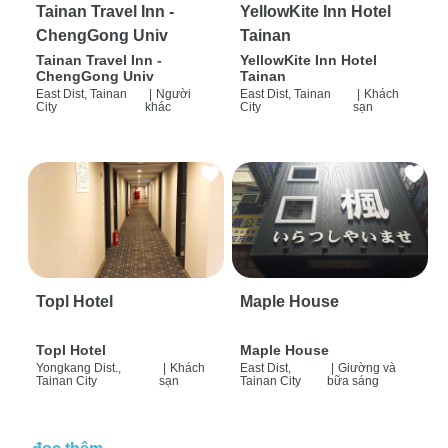
Tainan Travel Inn -
YellowKite Inn Hotel
ChengGong Univ
Tainan
Tainan Travel Inn -
YellowKite Inn Hotel
ChengGong Univ
Tainan
East Dist, Tainan
|
Người
East Dist, Tainan
|
Khách
City
khác
City
sạn
Topl Hotel
Maple House
Topl Hotel
Maple House
Yongkang Dist.,
|
Khách
East Dist,
|
Giường và
Tainan City
sạn
Tainan City
bữa sáng