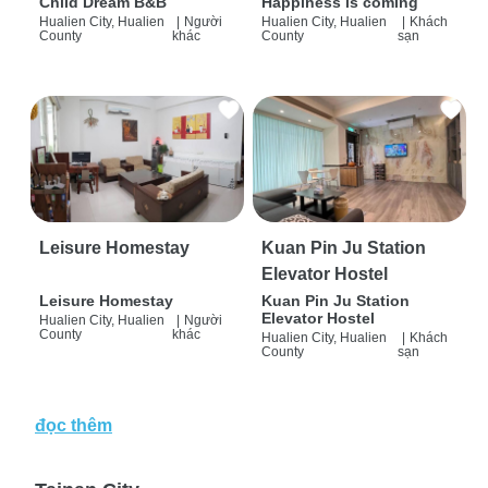
Child Dream B&B
Happiness is coming
Hualien City, Hualien
|
Người
Hualien City, Hualien
|
Khách
County
khác
County
sạn
Leisure Homestay
Kuan Pin Ju Station
Elevator Hostel
Leisure Homestay
Kuan Pin Ju Station
Elevator Hostel
Hualien City, Hualien
|
Người
County
khác
Hualien City, Hualien
|
Khách
County
sạn
đọc thêm