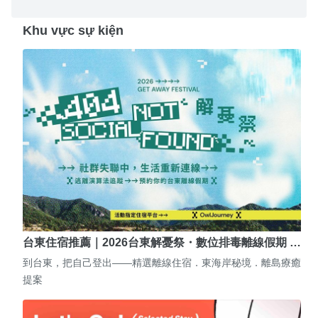
Khu vực sự kiện
台東住宿推薦｜2026台東解憂祭・數位排毒離線假期 …
到台東，把自己登出——精選離線住宿．東海岸秘境．離島療癒
提案