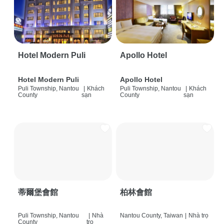
Hotel Modern Puli
Apollo Hotel
Hotel Modern Puli
Apollo Hotel
Puli Township, Nantou
|
Khách
Puli Township, Nantou
|
Khách
County
sạn
County
sạn
蒂爾堡會館
柏林會館
Puli Township, Nantou
|
Nhà
Nantou County, Taiwan
|
Nhà trọ
County
trọ