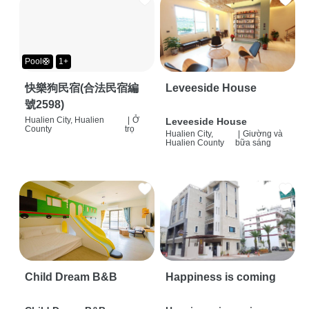
Pool🛟
1+
快樂狗民宿(合法民宿編
Leveeside House
號2598)
Hualien City, Hualien
|
Ở
Leveeside House
County
trọ
Hualien City,
|
Giường và
Hualien County
bữa sáng
Child Dream B&B
Happiness is coming