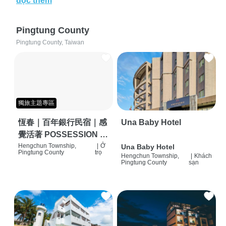
đọc thêm
Pingtung County
Pingtung County, Taiwan
獨旅主題專區
恆春｜百年銀行民宿｜感
Una Baby Hotel
覺活著 POSSESSION |
背包客棧 | 恆春必住特色
Hengchun Township,
|
Ở
Una Baby Hotel
Pingtung County
trọ
Hengchun Township,
|
Khách
旅店 | HOSTEL |
Pingtung County
sạn