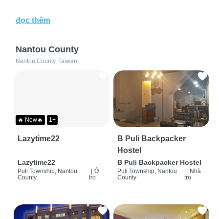
đọc thêm
Nantou County
Nantou County, Taiwan
🔥 New🔥
1+
Lazytime22
B Puli Backpacker
Hostel
Lazytime22
B Puli Backpacker Hostel
Puli Township, Nantou
|
Ở
Puli Township, Nantou
|
Nhà
County
trọ
County
trọ