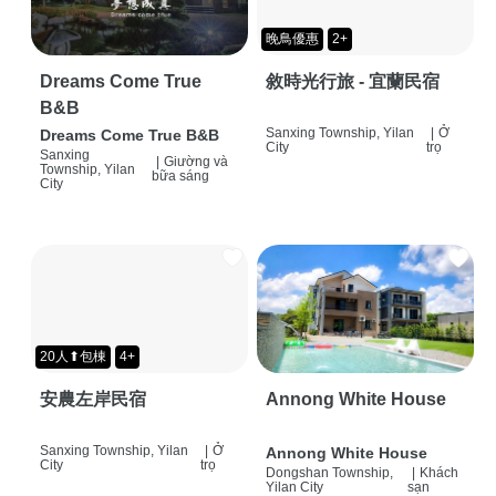
晚鳥優惠
2+
Dreams Come True
敘時光行旅 - 宜蘭民宿
B&B
Sanxing Township, Yilan
|
Ở
Dreams Come True B&B
City
trọ
Sanxing
|
Giường và
Township, Yilan
bữa sáng
City
20人⬆包棟
4+
安農左岸民宿
Annong White House
Sanxing Township, Yilan
|
Ở
Annong White House
City
trọ
Dongshan Township,
|
Khách
Yilan City
sạn