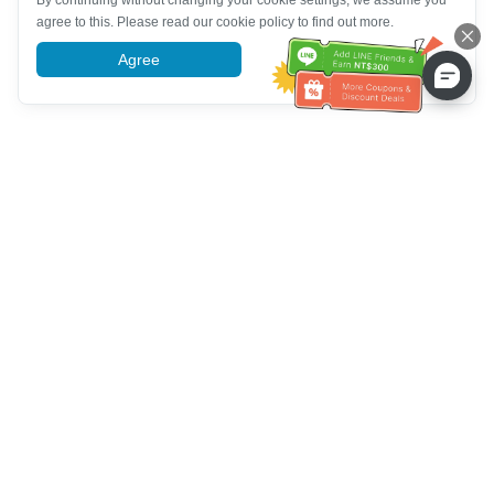
By continuing without changing your cookie settings, we assume you
agree to this. Please read our cookie policy to find out more.
Agree
More information
Hỗ trợ dịch vụ khách hàng
Hãy gọi cho chúng tôi：
+886-2-6610-0183
(Thân thiện với
người cao tuổi)
Số fax：
+886-2-6610-0185
Giờ làm việc：
Các ngày trong tuần 10:00 ~ 18:30