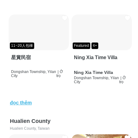
11~20人包棟
Featured
4+
星賞民宿
Ning Xia Time Villa
Dongshan Township, Yilan
|
Ở
Ning Xia Time Villa
City
trọ
Dongshan Township, Yilan
|
Ở
City
trọ
đọc thêm
Hualien County
Hualien County, Taiwan