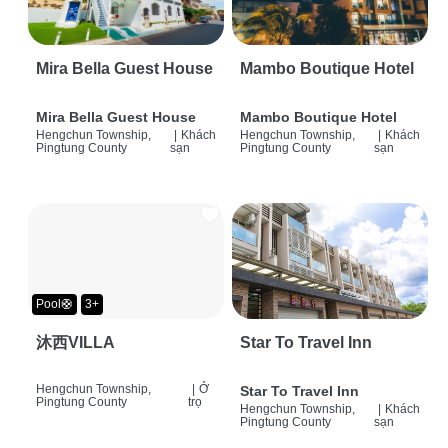
Mira Bella Guest House
Mambo Boutique Hotel
Mira Bella Guest House
Mambo Boutique Hotel
Hengchun Township,
|
Khách
Hengchun Township,
|
Khách
Pingtung County
sạn
Pingtung County
sạn
Pool🛟
3+
沐西VILLA
Star To Travel Inn
Hengchun Township,
|
Ở
Star To Travel Inn
Pingtung County
trọ
Hengchun Township,
|
Khách
Pingtung County
sạn