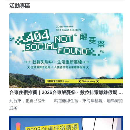
活動專區
台東住宿推薦｜2026台東解憂祭・數位排毒離線假期 …
到台東，把自己登出——精選離線住宿．東海岸秘境．離島療癒
提案