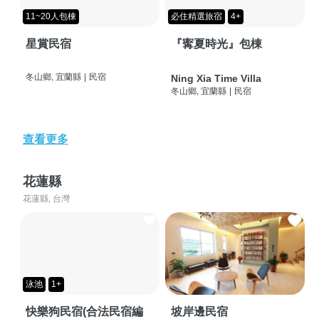
11~20人包棟
必住精選旅宿
4+
星賞民宿
『寗夏時光』包棟
冬山鄉, 宜蘭縣
|
民宿
Ning Xia Time Villa
冬山鄉, 宜蘭縣
|
民宿
查看更多
花蓮縣
花蓮縣, 台灣
泳池
1+
快樂狗民宿(合法民宿編
坡岸邊民宿