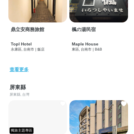
鼎立安商務旅館
楓の湯民宿
Topl Hotel
Maple House
永康區, 台南市
|
飯店
東區, 台南市
|
B&B
查看更多
屏東縣
屏東縣, 台灣
獨旅主題專區