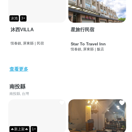
泳池
3+
沐西VILLA
星旅行民宿
恆春鎮, 屏東縣
|
民宿
Star To Travel Inn
恆春鎮, 屏東縣
|
飯店
查看更多
南投縣
南投縣, 台灣
🔥新上架🔥
1+