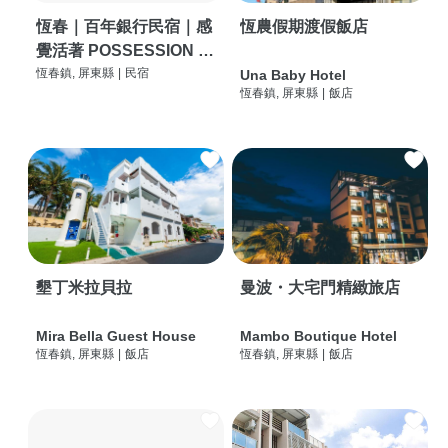
恆春｜百年銀行民宿｜感
恆農假期渡假飯店
覺活著 POSSESSION |
背包客棧 | 恆春必住特色
恆春鎮, 屏東縣
|
民宿
Una Baby Hotel
恆春鎮, 屏東縣
|
飯店
旅店 | HOSTEL |
墾丁米拉貝拉
曼波・大宅門精緻旅店
Mira Bella Guest House
Mambo Boutique Hotel
恆春鎮, 屏東縣
|
飯店
恆春鎮, 屏東縣
|
飯店