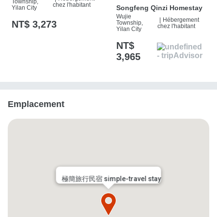
Township,
chez l'habitant
Songfeng Qinzi Homestay
Yilan City
Wujie
|
Hébergement
NT$ 3,273
Township,
chez l'habitant
Yilan City
NT$
3,965
Emplacement
極簡旅行民宿 simple-travel stay