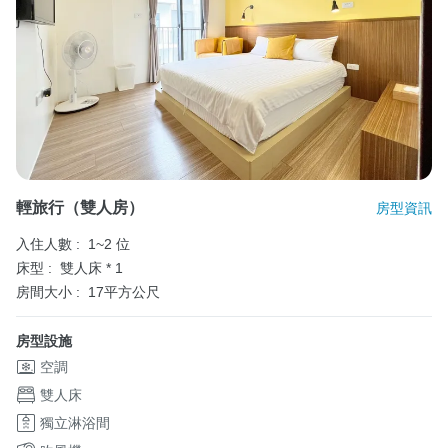
輕旅行（雙人房）
房型資訊
入住人數 :
1~2 位
床型 :
雙人床 * 1
房間大小 :
17平方公尺
房型設施
空調
雙人床
獨立淋浴間