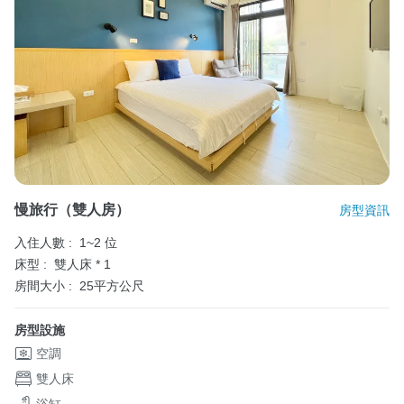
慢旅行（雙人房）
房型資訊
入住人數 :
1~2 位
床型 :
雙人床 * 1
房間大小 :
25平方公尺
房型設施
空調
雙人床
浴缸