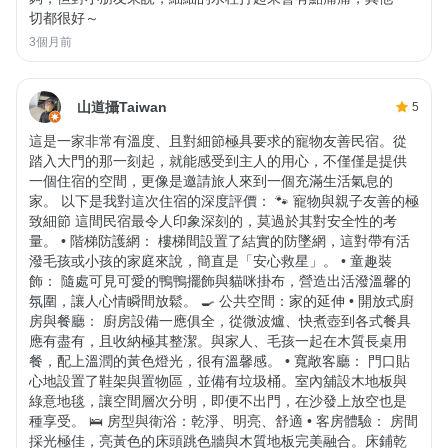
切都很好～
3個月前
山道攝Taiwan
5
這是一家非常有溫度、且對細節極具要求的寵物友善民宿。從
踏入大門的那一刻起，就能感受到主人的用心，不僅僅是提供
一個住宿的空間，更像是邀請旅人來到一個充滿生活氣息的
家。 以下是我對這次住宿的深度評價： 🐾 寵物與親子友善的極
致細節 這間民宿最令人印象深刻的，莫過於其對安全性的考
量。 • 階梯防護網： 樓梯間設置了結實的防墜網，這對帶有活
潑毛孩或小孩的家庭來說，簡直是「安心救星」。 • 童趣裝
飾： 隨處可見可愛的鴨鴨擺飾與貓咪掛布，營造出活潑溫馨的
氛圍，讓人心情瞬間放鬆。 🍳 公共空間：家的延伸 • 開放式廚
房與餐廳： 廚房設備一應俱全，從微波爐、快煮壺到各式餐具
應有盡有，且收納極其整潔。與家人、毛孩一起在木質長桌用
餐，配上溫潤的黃色燈光，很有溫馨感。 • 寬敞客廳： 門口貼
心地設置了鞋架與置物區，並備有垃圾桶。室內舖設木地板與
綠意地毯，讓空間層次分明，即便不出門，在沙發上放空也是
種享受。 🛌 房型與衛浴：乾淨、明亮、舒適 • 客房體驗： 房間
採光極佳，亮黃色的床頭跳色牆與木質地板完美融合。床鋪乾