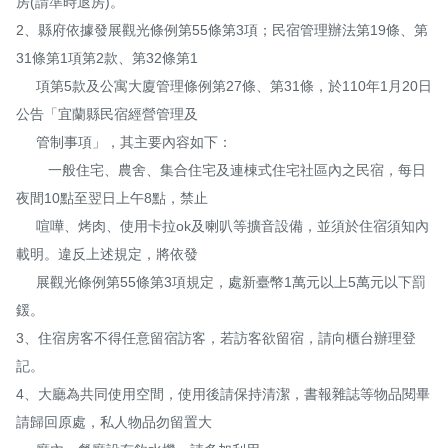
房(請準時退房)。

2、縣府依據發展觀光條例第55條第3項；民宿管理辦法第19條、第
31條第1項第2款、第32條第1

     項第5款及公寓大廈管理條例第27條、第31條，於110年1月20日
公告「宜蘭縣民宿經營管理及

     管制事項」，其主要內容如下：

        一般住宅、農舍、集合住宅及連棟式住宅社區內之民宿，每日
夜間10點至翌日上午8點，禁止

     喧嘩、烤肉、使用卡拉ok及喇叭等擴音設備，並須於住宿須知內
載明。違反上述規定，將依發

     展觀光條例第55條第3項規定，處新臺幣1萬元以上5萬元以下罰
鍰。

3、住宿房客不得任意留宿訪客，若訪客欲留宿，請向櫃台辦理登
記。

4、大廳為共同使用空間，使用後請保持清潔，書報雜誌等物品閱畢
請歸回原處，私人物品勿留置大
