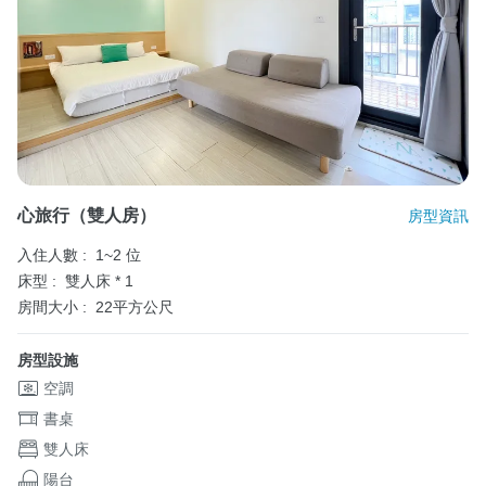
心旅行（雙人房）
房型資訊
入住人數 :
1~2 位
床型 :
雙人床 * 1
房間大小 :
22平方公尺
房型設施
空調
書桌
雙人床
陽台