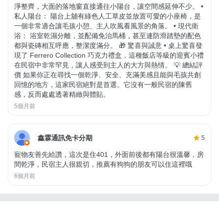
淨整齊，大面的落地窗直接通往小陽台，讓空間感延伸不少。 •
私人陽台： 陽台上舖有綠色人工草皮並放置可愛的小座椅，是
一個非常適合讓毛孩小憩、主人吹風看風景的角落。 • 現代衛
浴： 浴室乾濕分離，並配備免治馬桶，甚至連防滑踏墊的配色
都與瓷磚相互呼應，整潔度滿分。 🎁 驚喜與誠意 • 桌上驚喜發
現了 Ferrero Collection 巧克力禮盒，這種飯店等級的迎賓小禮
在民宿中非常罕見，讓人感受到主人的大方與熱情。 💡 總結評
價 如果你正在尋找一個乾淨、安全、充滿美感且能與毛孩共創
回憶的地方，這家民宿絕對是首選。它沒有一般民宿的陳舊
感，反而處處透著精緻與體貼。
5個月前
鑫霖通訊免卡分期
5
寵物友善先給讚，這次是住401，外面前後都有陽台很溫馨，房
間乾淨，民宿主人很親切，推薦有狗狗的朋友可以住這裡哦
6個月前