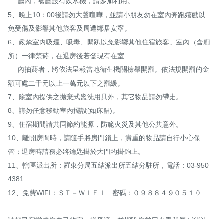
     廳內，餐廳設有飲水機，請多加利用。

5、晚上10：00後請勿大聲喧嘩，並請小朋友勿在室內奔跑嬉戲以
免受傷及影響其他旅客及周遭鄰居安寧。

6、嚴禁室內吸煙、吸毒、開趴以免影響其他住宿旅客。室內（含廁
所）一律禁菸，在退房後若發現有在室

     內抽菸者，將依法呈報當地衛生機關檢舉開罰。依法規開罰的金
額可處二千元以上一萬元以下之罰緩。

7、除室內提供之拋棄式盥洗用具外，其它物品請勿帶走。

8、請勿任意移動室內擺設(如床舖)。

9、住宿期間請共同節約能源，防範火災及其他公共意外。

10、離開房間時，請隨手將房門鎖上，貴重的物品請自行小心保
管；退房時請務必將鑰匙掛於大門的掛鉤上。

11、轄區派出所：羅東分局五結派出所五結分駐所，電話：03-950
4381

12、免費WIFI：ＳＴ－ＷＩＦＩ　密碼：０９８８４９０５１０
