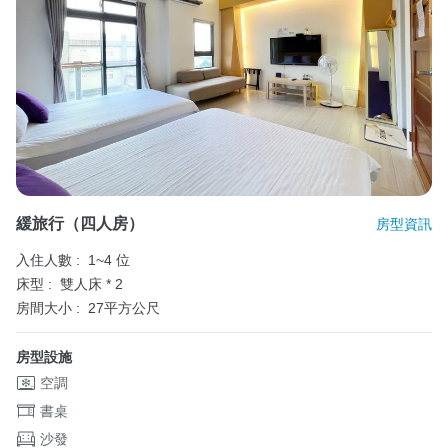
緩旅行（四人房）
房型資訊
入住人數 :
1~4 位
床型 :
雙人床 * 2
房間大小 :
27平方公尺
房型設施
空調
書桌
沙發