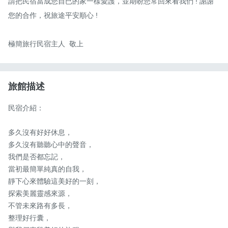
請把民宿當成您自已的家一樣愛護，並期盼您常回來看我們 ! 謝謝
您的合作，祝旅途平安順心 !

極簡旅行民宿主人  敬上
旅館描述
民宿介紹：

多久沒有好好休息，

多久沒有聽聽心中的聲音，

我們是否都忘記，

當初最簡單純真的自我，

靜下心來體驗這美好的一刻，

探索美麗靈感來源，

不管未來路有多長，

整理好行囊，
