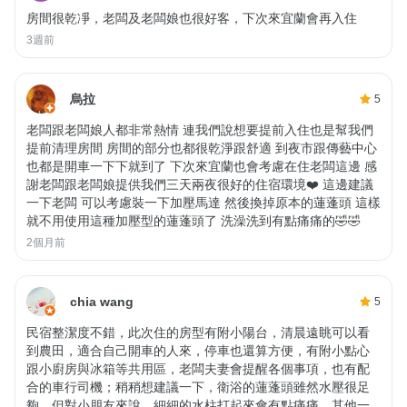
房間很乾凈，老闆及老闆娘也很好客，下次來宜蘭會再入住
3週前
烏拉
5
老闆跟老闆娘人都非常熱情 連我們說想要提前入住也是幫我們
提前清理房間 房間的部分也都很乾淨跟舒適 到夜市跟傳藝中心
也都是開車一下下就到了 下次來宜蘭也會考慮在住老闆這邊 感
謝老闆跟老闆娘提供我們三天兩夜很好的住宿環境❤️ 這邊建議
一下老闆 可以考慮裝一下加壓馬達 然後換掉原本的蓮蓬頭 這樣
就不用使用這種加壓型的蓮蓬頭了 洗澡洗到有點痛痛的🤣🤣
2個月前
chia wang
5
民宿整潔度不錯，此次住的房型有附小陽台，清晨遠眺可以看
到農田，適合自己開車的人來，停車也還算方便，有附小點心
跟小廚房與冰箱等共用區，老闆夫妻會提醒各個事項，也有配
合的車行司機；稍稍想建議一下，衛浴的蓮蓬頭雖然水壓很足
夠，但對小朋友來說，細細的水柱打起來會有點痛痛，其他一