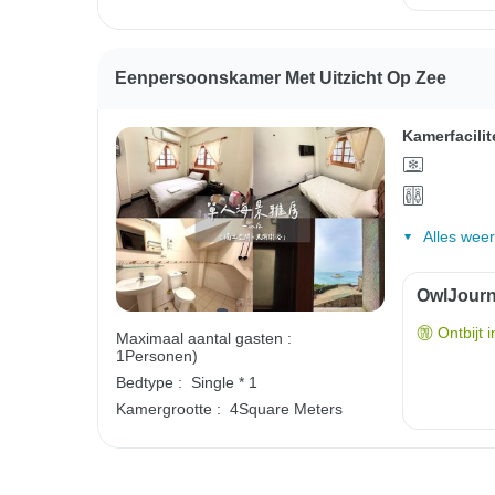
Eenpersoonskamer Met Uitzicht Op Zee
Kamerfacilit
Alles wee
OwlJourne
Ontbijt 
Maximaal aantal gasten :
1Personen)
Bedtype :
Single * 1
Kamergrootte :
4Square Meters