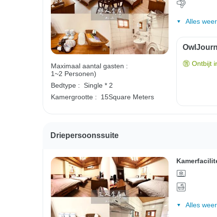
Alles wee
OwlJourne
Ontbijt 
Maximaal aantal gasten :
1~2 Personen)
Bedtype :
Single * 2
Kamergrootte :
15Square Meters
Driepersoonssuite
Kamerfacilit
Alles wee