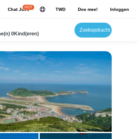
HOT
Chat JuJu
TWD
Doe mee!
Inloggen
Zoekopdracht
e(n) 0Kind(eren)