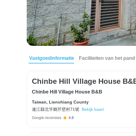
Vastgoedinformatie
Faciliteiten van het pand
Chinbe Hill Village House B&
Chinbe Hill Village House B&B
Taiwan
,
Lienchiang County
連江縣北竿鄉芹壁村71號
Bekijk kaart
Google-recensies
4.8