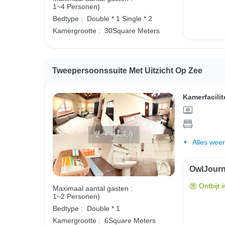
1~4 Personen)
Bedtype :
Double * 1
Single * 2
Kamergrootte :
30Square Meters
Tweepersoonssuite Met Uitzicht Op Zee
Kamerfacilit
Alles wee
OwlJourne
Ontbijt 
Maximaal aantal gasten :
1~2 Personen)
Bedtype :
Double * 1
Kamergrootte :
6Square Meters