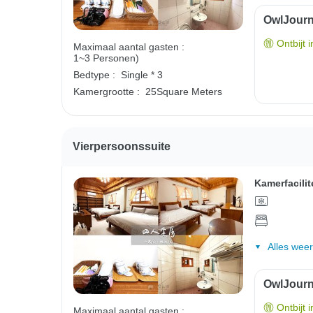
OwlJourne
Ontbijt 
Maximaal aantal gasten :
1~3 Personen)
Bedtype :
Single * 3
Kamergrootte :
25Square Meters
Vierpersoonssuite
Kamerfacilit
Alles wee
OwlJourne
Ontbijt 
Maximaal aantal gasten :