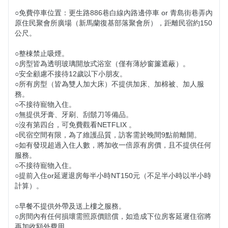
○免費停車位置：更生路886巷白線內路邊停車 or 青島街巷弄內
原住民聚會所廣場（新馬蘭復基部落聚會所），距離民宿約150
公尺。

○整棟禁止吸煙。

○房型皆為透明玻璃開放式浴室（僅有薄紗窗簾遮蔽）。

○安全顧慮不接待12歲以下小朋友。

○所有房型（皆為雙人加大床）不提供加床、加棉被、加人服
務。

○不接待寵物入住。

○無提供牙膏、牙刷、刮鬍刀等備品。

○沒有第四台，可免費觀看NETFLIX 。

○民宿空間有限，為了維護品質，訪客需於晚間9點前離開。

○如有發現超過入住人數，將加收一倍原有房價，且不提供任何
服務。

○不接待寵物入住。

○提前入住or延遲退房每半小時NT150元（不足半小時以半小時
計算）。

○早餐不提供外帶及送上樓之服務。

○房間內有任何損壞需照原價賠償，如造成下位房客延遲住宿將
再加收額外費用。
