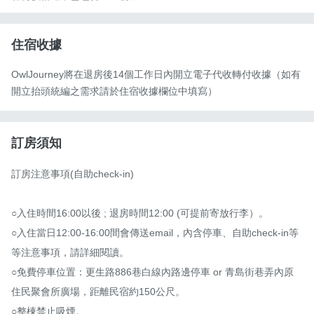
住宿收據
OwlJourney將在退房後14個工作日內開立電子代收轉付收據（如有
開立抬頭統編之需求請於住宿收據欄位中填寫）
訂房須知
訂房注意事項(自助check-in)

○入住時間16:00以後 ; 退房時間12:00 (可提前寄放行李）。

○入住當日12:00-16:00間會傳送email，內含停車、自助check-in等
等注意事項，請詳細閱讀。

○免費停車位置：更生路886巷白線內路邊停車 or 青島街巷弄內原
住民聚會所廣場，距離民宿約150公尺。

○整棟禁止吸煙。
