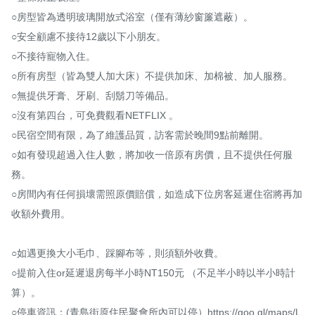
○房型皆為透明玻璃開放式浴室（僅有薄紗窗簾遮蔽）。

○安全顧慮不接待12歲以下小朋友。

○不接待寵物入住。

○所有房型（皆為雙人加大床）不提供加床、加棉被、加人服務。

○無提供牙膏、牙刷、刮鬍刀等備品。

○沒有第四台，可免費觀看NETFLIX 。

○民宿空間有限，為了維護品質，訪客需於晚間9點前離開。

○如有發現超過入住人數，將加收一倍原有房價，且不提供任何服
務。

○房間內有任何損壞需照原價賠償，如造成下位房客延遲住宿將再加
收額外費用。

○如遇更換大小毛巾、踩腳布等，則須額外收費。

○提前入住or延遲退房每半小時NT150元 （不足半小時以半小時計
算）。

○停車資訊：(青島街原住民聚會所內可以停）https://goo.gl/maps/L