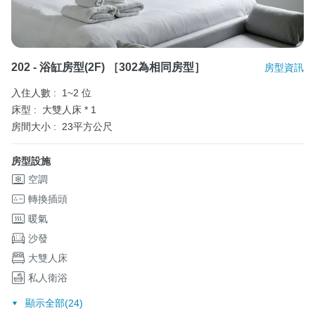
202 - 浴缸房型(2F) ［302為相同房型］
房型資訊
入住人數 :
1~2 位
床型 :
大雙人床 * 1
房間大小 :
23平方公尺
房型設施
空調
轉換插頭
暖氣
沙發
大雙人床
私人衛浴
顯示全部(24)