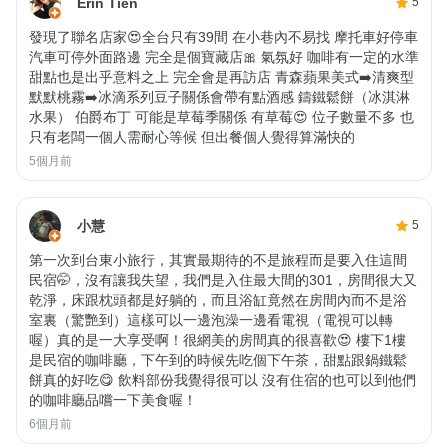
Erin Tien
5
發現了聯名店家😍全台只有39間 在小巷內不易找 摩托車好停車
汽車可停外面路邊 完全是個寶藏店🎀 氣氛好 咖啡有一定的水準
甜點也是出乎意料之上 完全會是再訪店 青森蘋果美式➡️清爽型
默默桃霧➡️冰滴系列豆子關係會帶有點酒感 鑄鐵鬆餅（冰淇淋
水果） 伯爵布丁 可能是草莓季關係 有草莓😍 位子數量不多 也
只有老闆一個人需耐心等候 但出餐個人覺得算滿快的
5個月前
小慧
5
第一次到台東小旅行，其實最期待的不是旅程而是要入住這間
民宿🤭，沒有讓我失望，我們是入住最大間的301，房間很大又
乾淨，床跟枕頭都是好躺的，而且浴缸竟然在房間內而不是浴
室裏（驚艷到）這樣可以一邊泡澡一邊看電視（電視可以轉
喔）真的是一大享受啊！很網美的房間真的很喜歡😍 樓下1樓
是民宿的咖啡廳，下午到的時候先吃個下午茶，甜點跟鍋鐵鬆
餅真的好吃😋 飲料部份我覺得很可以 沒有住宿的也可以到他們
的咖啡廳品嚐一下美食喔！
6個月前