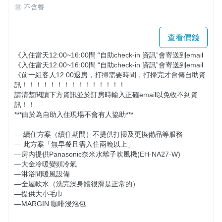
不含餐
查看價錢
《入住當天12:00~16:00間 “自助check-in 資訊”會寄送到email 

《入住當天12:00~16:00間 “自助check-in 資訊”會寄送到email 

《前一組客人12:00退房，打掃需要時間，打掃完才會傳自助資
訊！！！！！！！！！！！！！！！ 

請清楚閱讀下方資訊並於訂房時輸入正確email以免收不到資
訊！！

***由於為自助入住現場不會有人協助***

— 續住方案（續住期間）不提供打掃及更換備品等服務

— 此方案「無早餐且需入住兩晚以上」

—房內提供Panasonic奈米水離子吹風機(EH-NA27-W)

—大金冷暖變頻冷氣

—淋浴間暖風設備

—全屋軟水（洗完澡身體很滑是正常的）

—提供大小毛巾

—MARGIN 咖啡浸泡包
