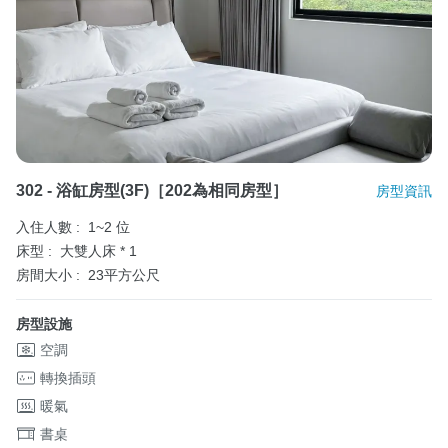
302 - 浴缸房型(3F)［202為相同房型］
房型資訊
入住人數 :
1~2 位
床型 :
大雙人床 * 1
房間大小 :
23平方公尺
房型設施
空調
轉換插頭
暖氣
書桌