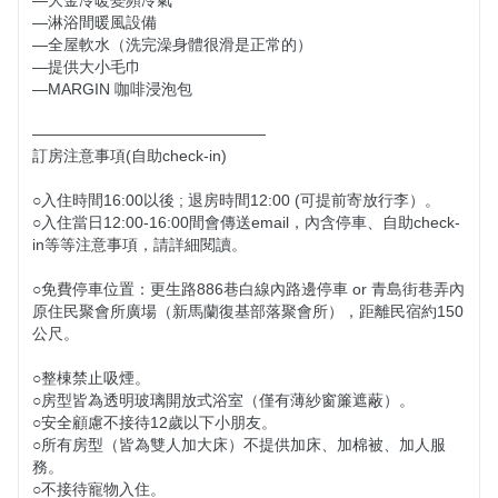
—大金冷暖變頻冷氣

—淋浴間暖風設備

—全屋軟水（洗完澡身體很滑是正常的）

—提供大小毛巾

—MARGIN 咖啡浸泡包

———————————————

訂房注意事項(自助check-in)

○入住時間16:00以後 ; 退房時間12:00 (可提前寄放行李）。

○入住當日12:00-16:00間會傳送email，內含停車、自助check-
in等等注意事項，請詳細閱讀。

○免費停車位置：更生路886巷白線內路邊停車 or 青島街巷弄內
原住民聚會所廣場（新馬蘭復基部落聚會所），距離民宿約150
公尺。

○整棟禁止吸煙。

○房型皆為透明玻璃開放式浴室（僅有薄紗窗簾遮蔽）。

○安全顧慮不接待12歲以下小朋友。

○所有房型（皆為雙人加大床）不提供加床、加棉被、加人服
務。

○不接待寵物入住。
