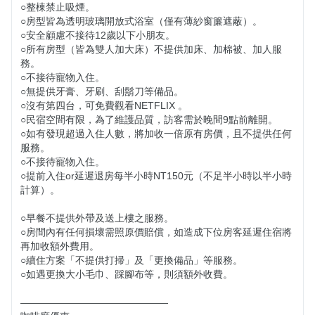
○整棟禁止吸煙。

○房型皆為透明玻璃開放式浴室（僅有薄紗窗簾遮蔽）。

○安全顧慮不接待12歲以下小朋友。

○所有房型（皆為雙人加大床）不提供加床、加棉被、加人服
務。

○不接待寵物入住。

○無提供牙膏、牙刷、刮鬍刀等備品。

○沒有第四台，可免費觀看NETFLIX 。

○民宿空間有限，為了維護品質，訪客需於晚間9點前離開。

○如有發現超過入住人數，將加收一倍原有房價，且不提供任何
服務。

○不接待寵物入住。

○提前入住or延遲退房每半小時NT150元（不足半小時以半小時
計算）。

○早餐不提供外帶及送上樓之服務。

○房間內有任何損壞需照原價賠償，如造成下位房客延遲住宿將
再加收額外費用。

○續住方案「不提供打掃」及「更換備品」等服務。

○如遇更換大小毛巾、踩腳布等，則須額外收費。

———————————————
