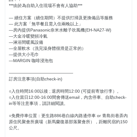
***由於為自助入住現場不會有人協助***

— 續住方案（續住期間）不提供打掃及更換備品等服務

— 此方案「無早餐且需入住兩晚以上」

—房內提供Panasonic奈米水離子吹風機(EH-NA27-W)

—大金冷暖變頻冷氣

—淋浴間暖風設備

—全屋軟水（洗完澡身體很滑是正常的）

—提供大小毛巾

—MARGIN 咖啡浸泡包

———————————————

訂房注意事項(自助check-in)

○入住時間16:00以後 ; 退房時間12:00 (可提前寄放行李）。

○入住當日12:00-16:00間會傳送email，內含停車、自助check-
in等等注意事項，請詳細閱讀。

○免費停車位置：更生路886巷白線內路邊停車 or 青島街巷弄內
原住民聚會所廣場（新馬蘭復基部落聚會所），距離民宿約150
公尺。
