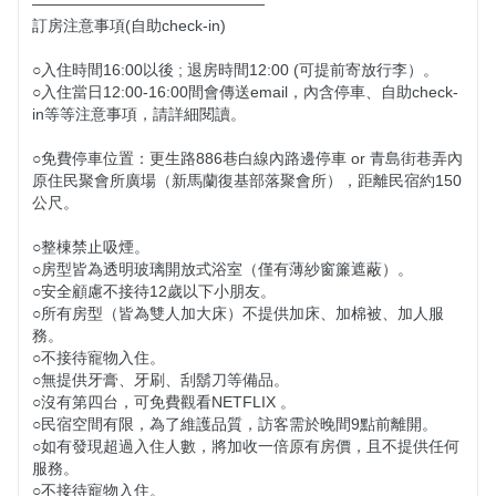
———————————————

訂房注意事項(自助check-in)

○入住時間16:00以後 ; 退房時間12:00 (可提前寄放行李）。

○入住當日12:00-16:00間會傳送email，內含停車、自助check-
in等等注意事項，請詳細閱讀。

○免費停車位置：更生路886巷白線內路邊停車 or 青島街巷弄內
原住民聚會所廣場（新馬蘭復基部落聚會所），距離民宿約150
公尺。

○整棟禁止吸煙。

○房型皆為透明玻璃開放式浴室（僅有薄紗窗簾遮蔽）。

○安全顧慮不接待12歲以下小朋友。

○所有房型（皆為雙人加大床）不提供加床、加棉被、加人服
務。

○不接待寵物入住。

○無提供牙膏、牙刷、刮鬍刀等備品。

○沒有第四台，可免費觀看NETFLIX 。

○民宿空間有限，為了維護品質，訪客需於晚間9點前離開。

○如有發現超過入住人數，將加收一倍原有房價，且不提供任何
服務。

○不接待寵物入住。
