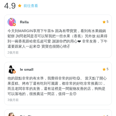
4.9
前往查看
Rella
5
今天到MARGIN享用下午茶☕️ 因為有帶寶寶，看到有水果鐵鍋
鬆餅 詢問老闆是否可以幫我把一些水果（香蕉）另外放 結果得
到一碗香蕉跟哈密瓜超可愛 謝謝你們的用心❤️ 非常友善，下午
還要跟家人一起來😍 寶寶也很開心唷✌️
2個月前
le small
5
他的甜點非常的有水準，我覺得非常的好吃😋。 當天點了開心
果蛋糕、烤布丁還有吃到可麗露，都非常的好吃非常推薦👍🏻，
而且老闆非常的友善，還有這裡是一間寵物友善的店，狗狗是
可以落地的，很推薦這一間店，值得一去😙
3個月前