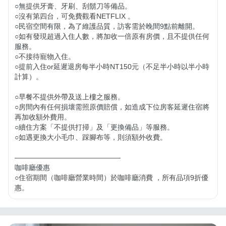
○無提供牙膏、牙刷、刮鬍刀等備品。

○沒有第四台，可免費觀看NETFLIX 。

○民宿空間有限，為了維護品質，訪客需於晚間9點前離開。

○如有發現超過入住人數，將加收一倍原有房價，且不提供任何
服務。

○不接待寵物入住。

○提前入住or延遲退房每半小時NT150元（不足半小時以半小時
計算）。

○早餐不提供外帶及送上樓之服務。

○房間內有任何損壞需照原價賠償，如造成下位房客延遲住宿將
再加收額外費用。

○續住方案「不提供打掃」及「更換備品」等服務。

○如遇更換大小毛巾、踩腳布等，則須額外收費。

———————————————

咖啡廳優惠

○住宿期間（咖啡廳營業時間）於咖啡廳消費 ，所有品項9折優
惠。