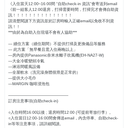
《入住當天12:00~16:00間 “自助check-in 資訊”會寄送到email 

《前一組客人12:00退房，打掃需要時間，打掃完才會傳自助資
訊！！！！！！！！！！！！！！！ 

請清楚閱讀下方資訊並於訂房時輸入正確email以免收不到資
訊！！

***由於為自助入住現場不會有人協助***

— 續住方案（續住期間）不提供打掃及更換備品等服務

— 此方案「無早餐且需入住兩晚以上」

—房內提供Panasonic奈米水離子吹風機(EH-NA27-W)

—大金冷暖變頻冷氣

—淋浴間暖風設備

—全屋軟水（洗完澡身體很滑是正常的）

—提供大小毛巾

—MARGIN 咖啡浸泡包

———————————————

訂房注意事項(自助check-in)

○入住時間16:00以後 ; 退房時間12:00 (可提前寄放行李）。

○入住當日12:00-16:00間會傳送email，內含停車、自助check-
in等等注意事項，請詳細閱讀。
