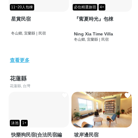
11~20人包棟
必住精選旅宿
4+
星賞民宿
『寗夏時光』包棟
冬山鄉, 宜蘭縣
|
民宿
Ning Xia Time Villa
冬山鄉, 宜蘭縣
|
民宿
查看更多
花蓮縣
花蓮縣, 台灣
泳池
1+
快樂狗民宿(合法民宿編
坡岸邊民宿