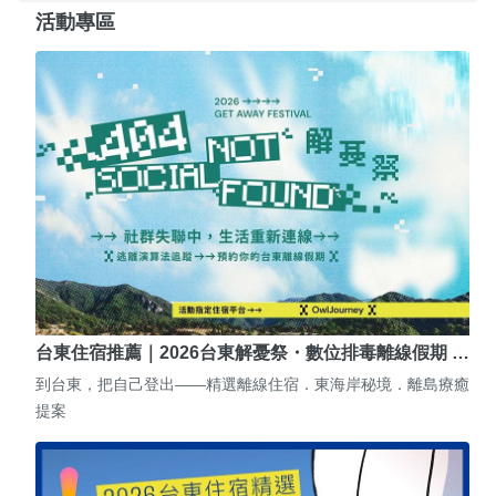
活動專區
台東住宿推薦｜2026台東解憂祭・數位排毒離線假期 …
到台東，把自己登出——精選離線住宿．東海岸秘境．離島療癒
提案