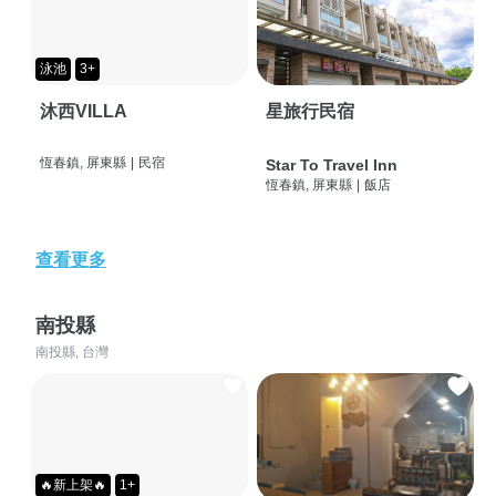
泳池
3+
沐西VILLA
星旅行民宿
恆春鎮, 屏東縣
|
民宿
Star To Travel Inn
恆春鎮, 屏東縣
|
飯店
查看更多
南投縣
南投縣, 台灣
🔥新上架🔥
1+