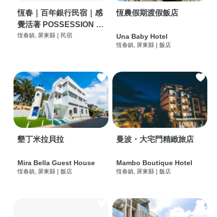
恆春｜百年銀行民宿｜感
恆農假期渡假飯店
覺活著 POSSESSION |
背包客棧 | 恆春必住特色
恆春鎮, 屏東縣
|
民宿
Una Baby Hotel
恆春鎮, 屏東縣
|
飯店
旅店 | HOSTEL |
墾丁米拉貝拉
曼波・大宅門精緻旅店
Mira Bella Guest House
Mambo Boutique Hotel
恆春鎮, 屏東縣
|
飯店
恆春鎮, 屏東縣
|
飯店