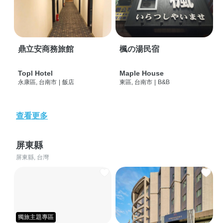
鼎立安商務旅館
楓の湯民宿
Topl Hotel
Maple House
永康區, 台南市
|
飯店
東區, 台南市
|
B&B
查看更多
屏東縣
屏東縣, 台灣
獨旅主題專區