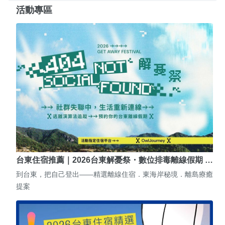
活動專區
台東住宿推薦｜2026台東解憂祭・數位排毒離線假期 …
到台東，把自己登出——精選離線住宿．東海岸秘境．離島療癒
提案