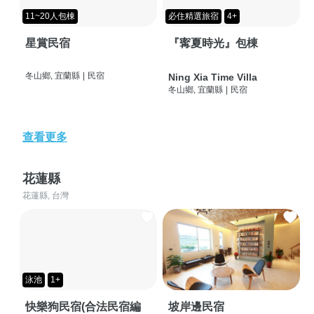
11~20人包棟
必住精選旅宿
4+
星賞民宿
『寗夏時光』包棟
冬山鄉, 宜蘭縣
|
民宿
Ning Xia Time Villa
冬山鄉, 宜蘭縣
|
民宿
查看更多
花蓮縣
花蓮縣, 台灣
泳池
1+
快樂狗民宿(合法民宿編
坡岸邊民宿