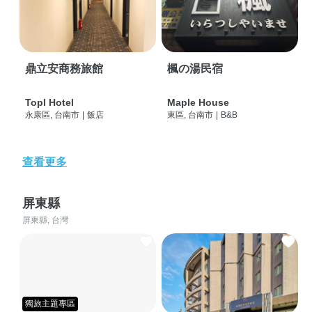
鼎立安商務旅館
楓の湯民宿
Topl Hotel
Maple House
永康區, 台南市
|
飯店
東區, 台南市
|
B&B
查看更多
屏東縣
屏東縣, 台灣
獨旅主題專區