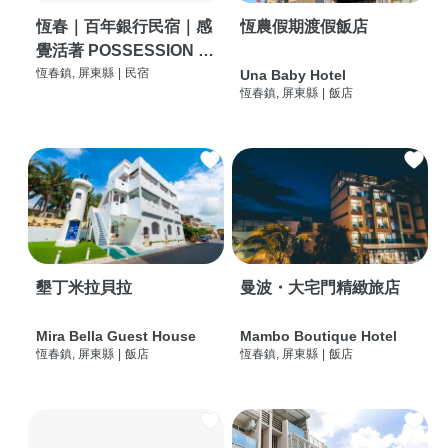
恆春｜百年銀行民宿｜感
恆農假期渡假飯店
覺活著 POSSESSION |
背包客棧 | 恆春必住特色
恆春鎮, 屏東縣
|
民宿
Una Baby Hotel
恆春鎮, 屏東縣
|
飯店
旅店 | HOSTEL |
墾丁米拉貝拉
曼波・大宅門精緻旅店
Mira Bella Guest House
Mambo Boutique Hotel
恆春鎮, 屏東縣
|
飯店
恆春鎮, 屏東縣
|
飯店