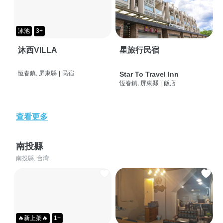
泳池
3+
沐西VILLA
星旅行民宿
恆春鎮, 屏東縣
|
民宿
Star To Travel Inn
恆春鎮, 屏東縣
|
飯店
查看更多
南投縣
南投縣, 台灣
🔥新上架🔥
1+