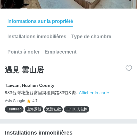
Informations sur la propriété
Installations immobilières
Type de chambre
Points à noter
Emplacement
遇見 雲山居
Taiwan
,
Hualien County
983台灣花蓮縣富里鄉復興路83號3 鄰
Afficher la carte
Avis Google
4.7
Featured
山海景觀
派對狂歡
11~20人包棟
Installations immobilières