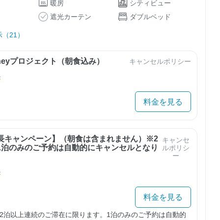
暖房
シティビュー
遮光カーテン
ダブルベッド
（21）
urneyプロジェクト（朝食込み）
キャンセルポリシー
き
料金を見る
長キャンペーン】（朝食は含まれません）※2
キャンセ
1泊のみのご予約は自動的にキャンセルとなり
ルポリシ
ー
き
料金を見る
2泊以上連続のご滞在に限ります。1泊のみのご予約は自動的