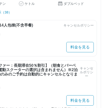
テン
ケトル
ダブルベッド
（38）
14人包棟(不含早餐)
キャンセルポリシー
き
料金を見る
ファー：長期滞在50％割引】（朝食とバーベ
キャンセ
電動スクーターの選択は含まれません）※2泊
ルポリシ
泊のみのご予約は自動的にキャンセルとなりま
ー
き
料金を見る