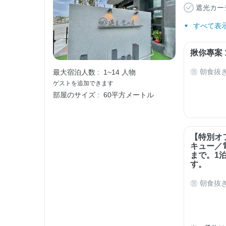
遮光カー
すべて表示
揪你專案 
朝食抜
最大宿泊人数 :
1~14 人物
ゲストを追加できます
部屋のサイズ :
60平方メートル
【特別オ
キュー／
まで。1
す。
朝食抜