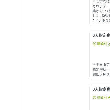
※ご予約は
されます。
典から1つ
1. 4～5
2. 4人
6人指定
朝食付
＊平日限定
指定房型：
贈四人座造
8人指定
朝食付