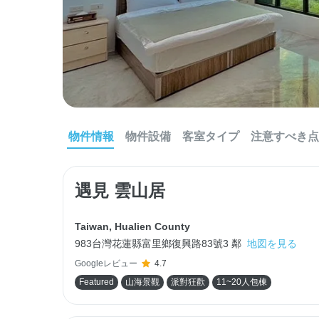
物件情報
物件設備
客室タイプ
注意すべき点
遇見 雲山居
Taiwan
,
Hualien County
983台灣花蓮縣富里鄉復興路83號3 鄰
地図を見る
Googleレビュー
4.7
Featured
山海景觀
派對狂歡
11~20人包棟