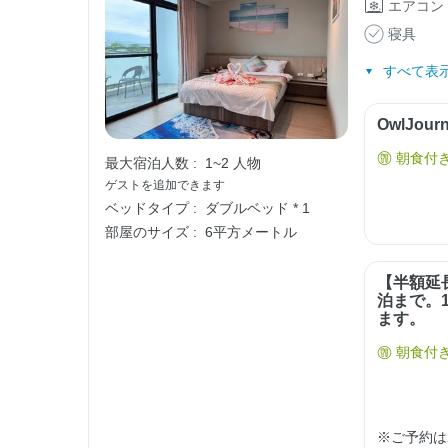
エアコン
寝具
すべて表示
OwlJo
朝食付
最大宿泊人数 :
1~2 人物
ゲストを追加できます
ベッドタイプ :
ダブルベッド * 1
部屋のサイズ :
6平方メートル
【半額延
泊まで。
ます。
朝食付
※ご予約は