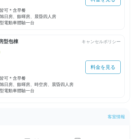
皆可＊含早餐

旭日房、餘暉房、晨昏四人房

型電動車體驗一台
定房型包棟
キャンセルポリシー
き
料金を見る
皆可＊含早餐

旭日房、餘暉房、時空房、晨昏四人房

型電動車體驗一台
客室情報