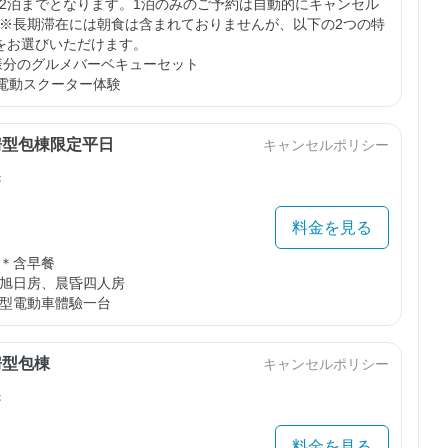
2泊までとなります。1泊のみのご予約は自動的にキャンセル
※長期滞在には朝食は含まれておりませんが、以下の2つの特
をお選びいただけます。

名様分のグルメバーベキューセット

乗り電動スクーター体験
房型包棟限定平日
キャンセルポリシー
き
料金を見る
＊含早餐

旭日房、晨昏四人房

型電動車體驗一台
房型包棟
キャンセルポリシー
き
料金を見る