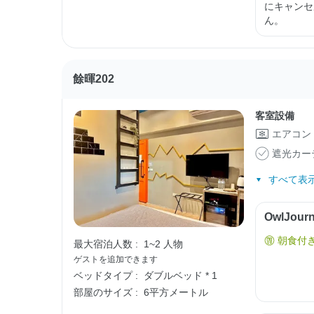
にキャンセ
ん。
餘暉202
客室設備
エアコン
遮光カー
すべて表示
OwlJo
朝食付
最大宿泊人数 :
1~2 人物
ゲストを追加できます
ベッドタイプ :
ダブルベッド * 1
部屋のサイズ :
6平方メートル