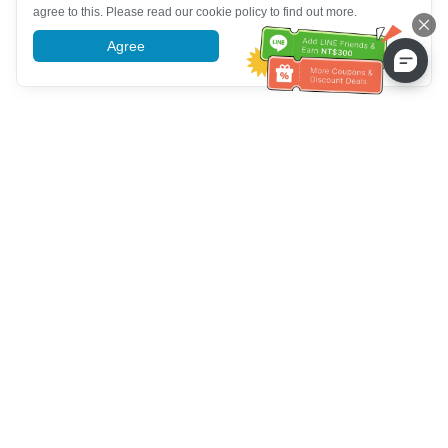
agree to this. Please read our cookie policy to find out more.
Agree
More information
Bantuan Khidmat Pelanggan
Hubungi kami：
+886-2-6610-0183
(Mesra warga emas)
No. Faks：
+886-2-6610-0185
Waktu pejabat：
Hari bekerja 10:00 ~ 18:30