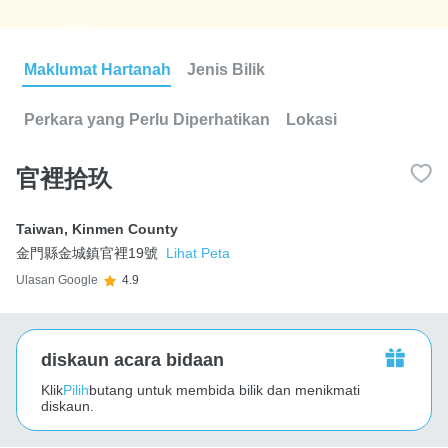
Maklumat Hartanah
Jenis Bilik
Perkara yang Perlu Diperhatikan
Lokasi
官裡拾玖
Taiwan
,
Kinmen County
金門縣金城鎮官裡19號
Lihat Peta
Ulasan Google
4.9
diskaun acara bidaan
Klik
Pilih
butang untuk membida bilik dan menikmati
diskaun.