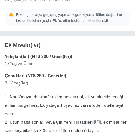
Erken giriş veya geç çıkış yapmanız gerekiyorsa, lütfen doğrudan
tesisle iletişime geçin. Ek ücretler tesiste tahsil edilecektir.
Ek Misafir(ler)
Yetişkin(ler) (
NT$ 300
/ Gece(ler))
13Yaş ve Üzeri
Çocuklar) (
NT$ 250
/ Gece(ler))
3-12Yaş(lar)
1. Not: Odaya ek misafir eklenmesi talebi, ek yatak ekleneceği
anlamına gelmez. Ek yatağa ihtiyacınız varsa lütfen otelle teyit
edin.
2. Uzun hafta sonları veya Çin Yeni Yılı tatilleri期间, ek misafirler
için oluşabilecek ek ücretleri lütfen otelde ödeyiniz.