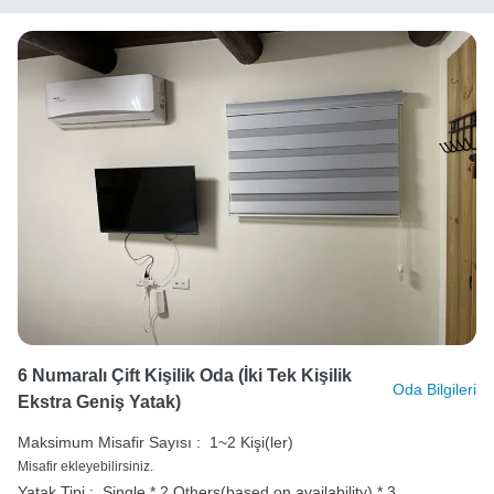
6 Numaralı Çift Kişilik Oda (İki Tek Kişilik
Oda Bilgileri
Ekstra Geniş Yatak)
Maksimum Misafir Sayısı :
1~2 Kişi(ler)
Misafir ekleyebilirsiniz.
Yatak Tipi :
Single * 2
Others(based on availability) * 3