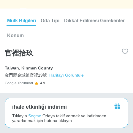
Mülk Bilgileri
Oda Tipi
Dikkat Edilmesi Gerekenler
Konum
官裡拾玖
Taiwan
,
Kinmen County
金門縣金城鎮官裡19號
Haritayı Görüntüle
Google Yorumları
4.9
ihale etkinliği indirimi
Tıklayın
Seçme
Odaya teklif vermek ve indirimden
yararlanmak için butona tıklayın.