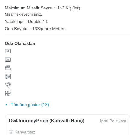
Maksimum Misafir Sayısı :
1~2 Kişi(ler)
Misafir ekleyebilirsiniz.
Yatak Tipi :
Double * 1
Oda Boyutu :
13Square Meters
Oda Olanakları
Tümünü göster (13)
OwlJourneyProje (Kahvaltı Hariç)
İptal Politikası
Kahvaltısız