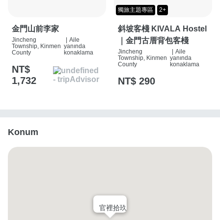
獨旅主題專區
2+
金門山前李家
斜坡客棧 KIVALA Hostel
Jincheng
|
Aile
｜金門古厝背包客棧
Township, Kinmen
yanında
Jincheng
|
Aile
County
konaklama
Township, Kinmen
yanında
County
konaklama
NT$
1,732
NT$ 290
Konum
官裡拾玖