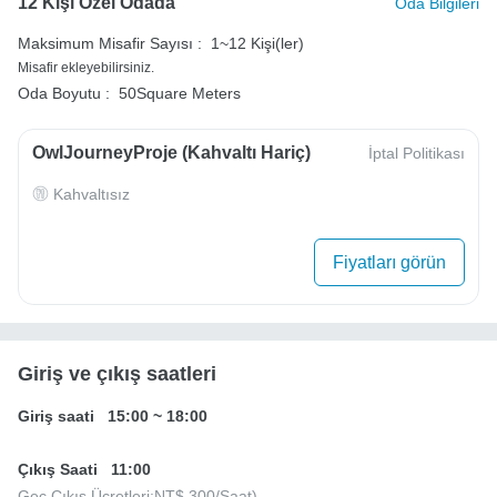
12 Kişi Özel Odada
Oda Bilgileri
Maksimum Misafir Sayısı :
1~12 Kişi(ler)
Misafir ekleyebilirsiniz.
Oda Boyutu :
50Square Meters
OwlJourneyProje (Kahvaltı Hariç)
İptal Politikası
Kahvaltısız
Fiyatları görün
Giriş ve çıkış saatleri
Giriş saati
15:00
~
18:00
Çıkış Saati
11:00
Geç Çıkış Ücretleri:
NT$ 300
/Saat)