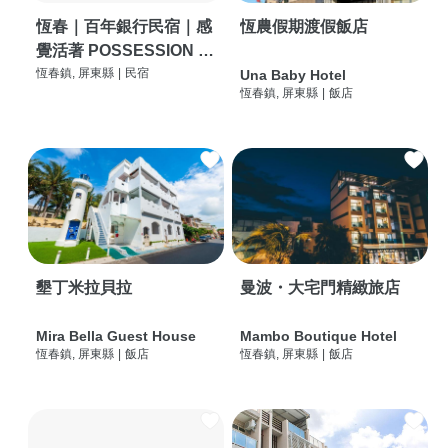
恆春｜百年銀行民宿｜感
恆農假期渡假飯店
覺活著 POSSESSION |
背包客棧 | 恆春必住特色
恆春鎮, 屏東縣
|
民宿
Una Baby Hotel
恆春鎮, 屏東縣
|
飯店
旅店 | HOSTEL |
墾丁米拉貝拉
曼波・大宅門精緻旅店
Mira Bella Guest House
Mambo Boutique Hotel
恆春鎮, 屏東縣
|
飯店
恆春鎮, 屏東縣
|
飯店