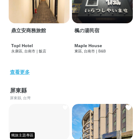
鼎立安商務旅館
楓の湯民宿
Topl Hotel
Maple House
永康區, 台南市
|
飯店
東區, 台南市
|
B&B
查看更多
屏東縣
屏東縣, 台灣
獨旅主題專區