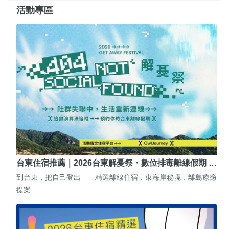
活動專區
台東住宿推薦｜2026台東解憂祭・數位排毒離線假期 …
到台東，把自己登出——精選離線住宿．東海岸秘境．離島療癒
提案