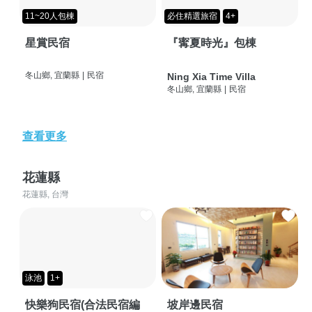
11~20人包棟
必住精選旅宿
4+
星賞民宿
『寗夏時光』包棟
冬山鄉, 宜蘭縣
|
民宿
Ning Xia Time Villa
冬山鄉, 宜蘭縣
|
民宿
查看更多
花蓮縣
花蓮縣, 台灣
泳池
1+
快樂狗民宿(合法民宿編
坡岸邊民宿