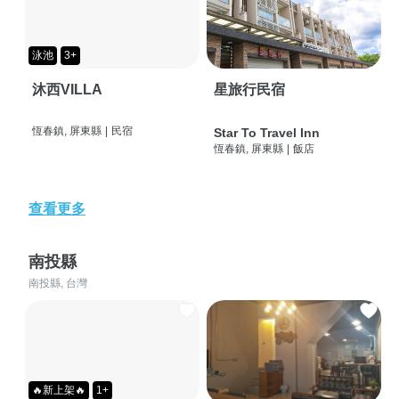
泳池
3+
沐西VILLA
星旅行民宿
恆春鎮, 屏東縣
|
民宿
Star To Travel Inn
恆春鎮, 屏東縣
|
飯店
查看更多
南投縣
南投縣, 台灣
🔥新上架🔥
1+