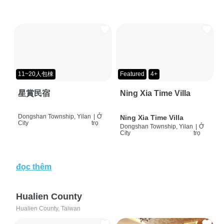
11~20人包棟
Featured
4+
星賞民宿
Ning Xia Time Villa
Dongshan Township, Yilan
|
Ở
Ning Xia Time Villa
City
trọ
Dongshan Township, Yilan
|
Ở
City
trọ
đọc thêm
Hualien County
Hualien County, Taiwan