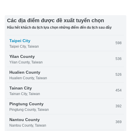
Các địa điểm được đề xuất tuyển chọn
Hầu hết khách du lịch lựa chọn những điểm đến du lịch sau đây
Taipei City
598
Taipei City, Taiwan
Yilan County
536
Yilan County, Taiwan
Hualien County
526
Hualien County, Taiwan
Tainan City
454
Tainan City, Taiwan
Pingtung County
392
Pingtung County, Taiwan
Nantou County
369
Nantou County, Taiwan