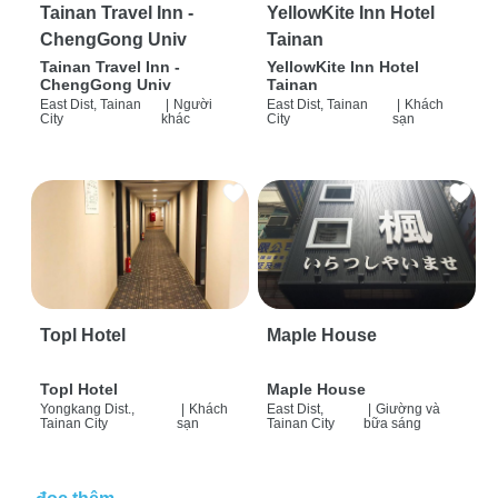
Tainan Travel Inn -
YellowKite Inn Hotel
ChengGong Univ
Tainan
Tainan Travel Inn -
YellowKite Inn Hotel
ChengGong Univ
Tainan
East Dist, Tainan
|
Người
East Dist, Tainan
|
Khách
City
khác
City
sạn
Topl Hotel
Maple House
Topl Hotel
Maple House
Yongkang Dist.,
|
Khách
East Dist,
|
Giường và
Tainan City
sạn
Tainan City
bữa sáng