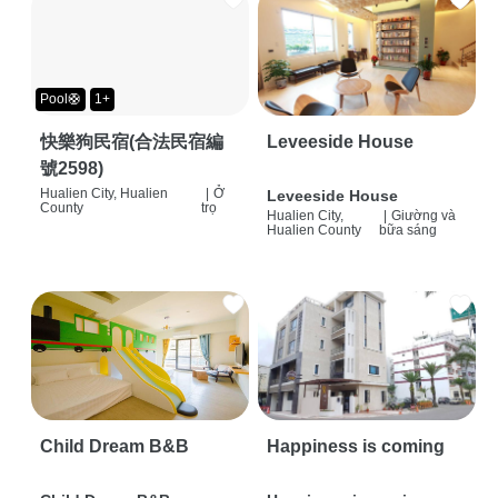
Pool🛟
1+
快樂狗民宿(合法民宿編
Leveeside House
號2598)
Hualien City, Hualien
|
Ở
Leveeside House
County
trọ
Hualien City,
|
Giường và
Hualien County
bữa sáng
Child Dream B&B
Happiness is coming