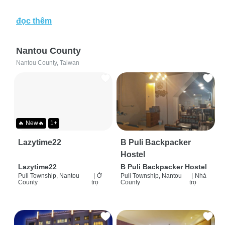
đọc thêm
Nantou County
Nantou County, Taiwan
🔥 New🔥
1+
Lazytime22
B Puli Backpacker
Hostel
Lazytime22
B Puli Backpacker Hostel
Puli Township, Nantou
|
Ở
Puli Township, Nantou
|
Nhà
County
trọ
County
trọ