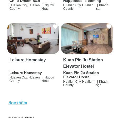
Child Dream B&B
Happiness is coming
Hualien City, Hualien
|
Người
Hualien City, Hualien
|
Khách
County
khác
County
sạn
Leisure Homestay
Kuan Pin Ju Station
Elevator Hostel
Leisure Homestay
Kuan Pin Ju Station
Elevator Hostel
Hualien City, Hualien
|
Người
County
khác
Hualien City, Hualien
|
Khách
County
sạn
đọc thêm