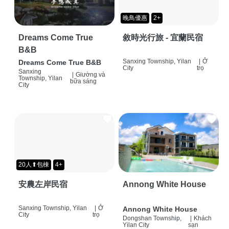
晚鳥優惠
2+
Dreams Come True
敘時光行旅 - 宜蘭民宿
B&B
Sanxing Township, Yilan
|
Ở
Dreams Come True B&B
City
trọ
Sanxing
|
Giường và
Township, Yilan
bữa sáng
City
20人⬆包棟
4+
安農左岸民宿
Annong White House
Sanxing Township, Yilan
|
Ở
Annong White House
City
trọ
Dongshan Township,
|
Khách
Yilan City
sạn