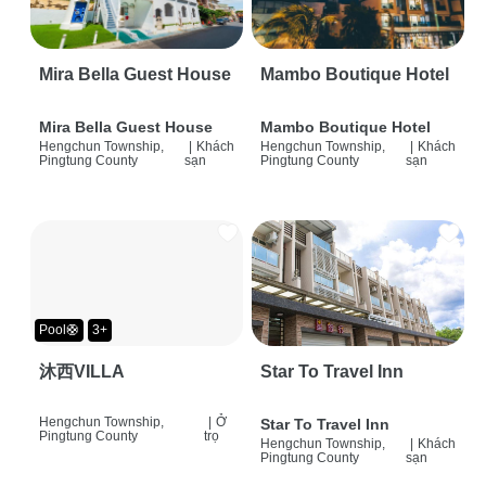
Mira Bella Guest House
Mambo Boutique Hotel
Mira Bella Guest House
Mambo Boutique Hotel
Hengchun Township,
|
Khách
Hengchun Township,
|
Khách
Pingtung County
sạn
Pingtung County
sạn
Pool🛟
3+
沐西VILLA
Star To Travel Inn
Hengchun Township,
|
Ở
Star To Travel Inn
Pingtung County
trọ
Hengchun Township,
|
Khách
Pingtung County
sạn