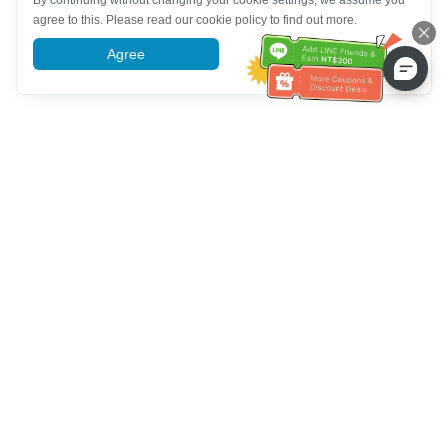
By continuing without changing your cookie settings, we assume you
agree to this. Please read our cookie policy to find out more.
Agree
More information
Hỗ trợ dịch vụ khách hàng
Hãy gọi cho chúng tôi：
+886-2-6610-0183
(Thân thiện với
người cao tuổi)
Số fax：
+886-2-6610-0185
Giờ làm việc：
Các ngày trong tuần 10:00 ~ 18:30