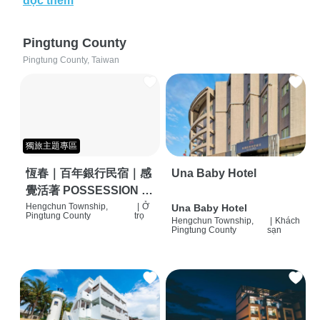
đọc thêm
Pingtung County
Pingtung County, Taiwan
獨旅主題專區
恆春｜百年銀行民宿｜感
Una Baby Hotel
覺活著 POSSESSION |
背包客棧 | 恆春必住特色
Hengchun Township,
|
Ở
Una Baby Hotel
Pingtung County
trọ
Hengchun Township,
|
Khách
旅店 | HOSTEL |
Pingtung County
sạn