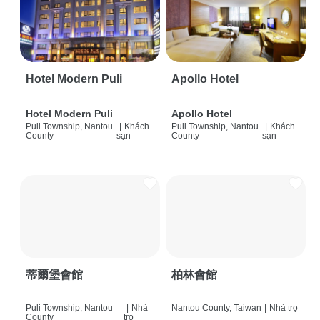
Hotel Modern Puli
Apollo Hotel
Hotel Modern Puli
Apollo Hotel
Puli Township, Nantou
|
Khách
Puli Township, Nantou
|
Khách
County
sạn
County
sạn
蒂爾堡會館
柏林會館
Puli Township, Nantou
|
Nhà
Nantou County, Taiwan
|
Nhà trọ
County
trọ