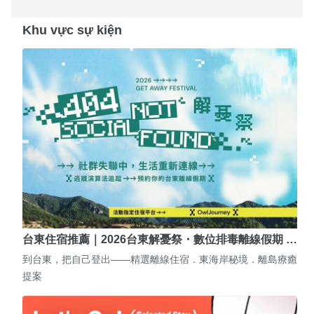
Khu vực sự kiện
台東住宿推薦｜2026台東解憂祭・數位排毒離線假期 …
到台東，把自己登出——精選離線住宿．東海岸秘境．離島療癒
提案