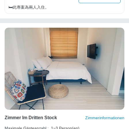
🛏️此專案為兩人入住。
Zimmer Im Dritten Stock
Zimmerinformationen
Maximale Gästeanzahl :
1~3 Person(en)