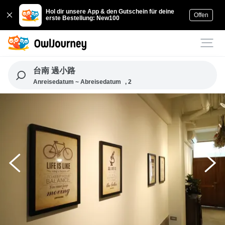
Hol dir unsere App & den Gutschein für deine
Offen
erste Bestellung: New100
台南 過小路
Anreisedatum ~ Abreisedatum
, 2