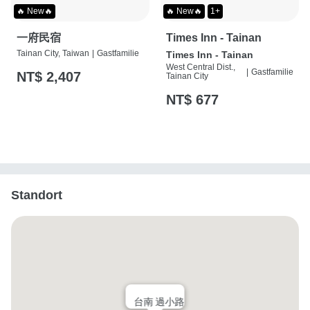
🔥 New🔥
🔥 New🔥
1+
一府民宿
Times Inn - Tainan
Tainan City, Taiwan
|
Gastfamilie
Times Inn - Tainan
West Central Dist.,
|
Gastfamilie
NT$ 2,407
Tainan City
NT$ 677
Standort
台南 過小路