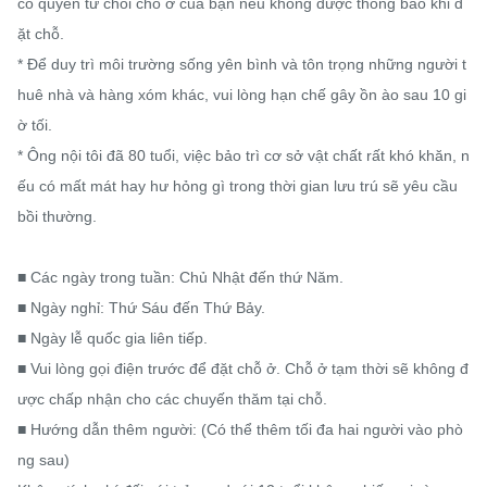
có quyền từ chối chỗ ở của bạn nếu không được thông báo khi đ
ặt chỗ.

* Để duy trì môi trường sống yên bình và tôn trọng những người t
huê nhà và hàng xóm khác, vui lòng hạn chế gây ồn ào sau 10 gi
ờ tối.

* Ông nội tôi đã 80 tuổi, việc bảo trì cơ sở vật chất rất khó khăn, n
ếu có mất mát hay hư hỏng gì trong thời gian lưu trú sẽ yêu cầu 
bồi thường.

■ Các ngày trong tuần: Chủ Nhật đến thứ Năm.

■ Ngày nghỉ: Thứ Sáu đến Thứ Bảy.

■ Ngày lễ quốc gia liên tiếp.

■ Vui lòng gọi điện trước để đặt chỗ ở. Chỗ ở tạm thời sẽ không đ
ược chấp nhận cho các chuyến thăm tại chỗ.

■ Hướng dẫn thêm người: (Có thể thêm tối đa hai người vào phò
ng sau)
