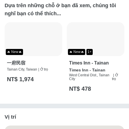
Dựa trên những chỗ ở bạn đã xem, chúng tôi
nghĩ bạn có thể thích...
🔥 New🔥
🔥 New🔥
1+
一府民宿
Times Inn - Tainan
Tainan City, Taiwan
|
Ở trọ
Times Inn - Tainan
West Central Dist., Tainan
|
Ở
NT$ 1,974
City
trọ
NT$ 478
Vị trí