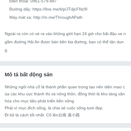
    Điện thoại: 0961-579-887

    Đường dây: https://line.me/ti/p/JTdjcFNz9I

    Máy mát xa: http://m.me/ThroughAPath

Ngoài ra còn có vé ra vào không giới hạn 24 giờ cho bãi đậu xe n
gầm đường Hải An được bán bên kia đường, bạn có thể tận dụn
g.
Mô tả bất động sản
Những ngôi nhà cổ là thành phần quan trọng tạo nên diện mạo c
ủa các khu vực thành thị và nông thôn, đồng thời là kho tàng văn 
hóa cho mục tiêu phát triển bền vững.

Phải vì mục đích sống, là chia sẻ cuộc sống tươi đẹp.

Đi bộ là cách tốt nhất. Cố lên台南 過小路