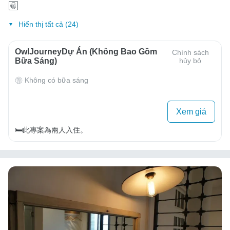
Hiển thị tất cả (24)
OwlJourneyDự Án (Không Bao Gồm
Chính sách
Bữa Sáng)
hủy bỏ
Không có bữa sáng
Xem giá
🛏️此專案為兩人入住。