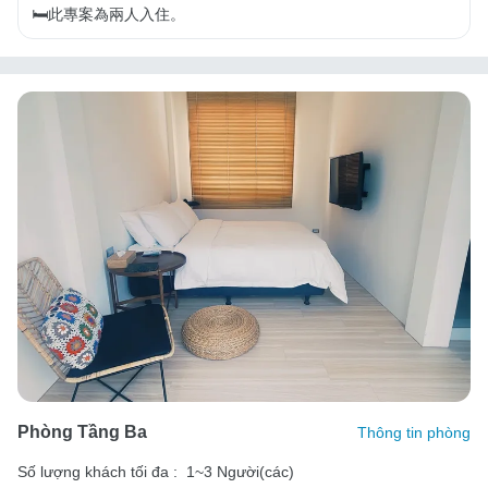
🛏️此專案為兩人入住。
Phòng Tầng Ba
Thông tin phòng
Số lượng khách tối đa :
1~3 Người(các)