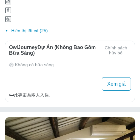
Hiển thị tất cả (25)
OwlJourneyDự Án (Không Bao Gồm
Chính sách
Bữa Sáng)
hủy bỏ
Không có bữa sáng
Xem giá
🛏️此專案為兩人入住。