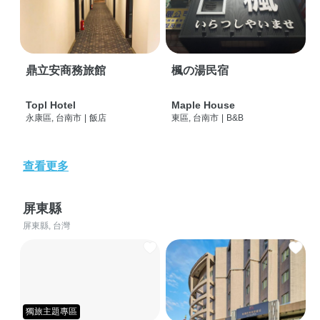
鼎立安商務旅館
楓の湯民宿
Topl Hotel
Maple House
永康區, 台南市
|
飯店
東區, 台南市
|
B&B
查看更多
屏東縣
屏東縣, 台灣
獨旅主題專區