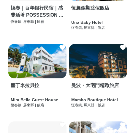
恆春｜百年銀行民宿｜感
恆農假期渡假飯店
覺活著 POSSESSION |
背包客棧 | 恆春必住特色
恆春鎮, 屏東縣
|
民宿
Una Baby Hotel
恆春鎮, 屏東縣
|
飯店
旅店 | HOSTEL |
墾丁米拉貝拉
曼波・大宅門精緻旅店
Mira Bella Guest House
Mambo Boutique Hotel
恆春鎮, 屏東縣
|
飯店
恆春鎮, 屏東縣
|
飯店