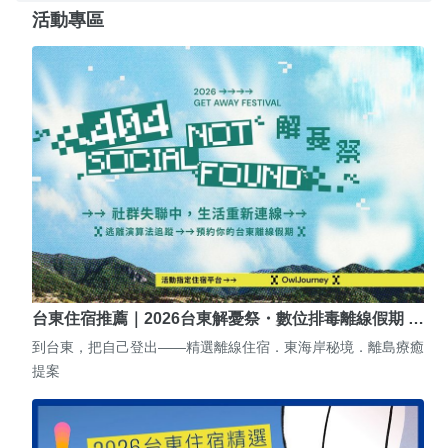
活動專區
台東住宿推薦｜2026台東解憂祭・數位排毒離線假期 …
到台東，把自己登出——精選離線住宿．東海岸秘境．離島療癒
提案