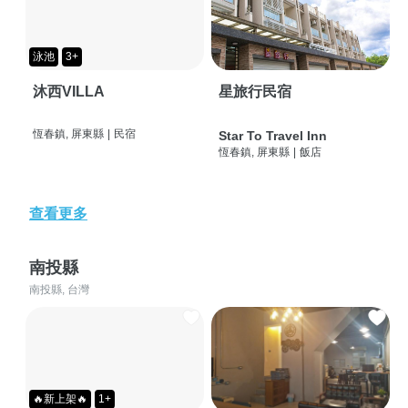
泳池
3+
沐西VILLA
星旅行民宿
恆春鎮, 屏東縣
|
民宿
Star To Travel Inn
恆春鎮, 屏東縣
|
飯店
查看更多
南投縣
南投縣, 台灣
🔥新上架🔥
1+