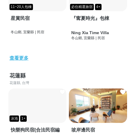
11~20人包棟
必住精選旅宿
4+
星賞民宿
『寗夏時光』包棟
冬山鄉, 宜蘭縣
|
民宿
Ning Xia Time Villa
冬山鄉, 宜蘭縣
|
民宿
查看更多
花蓮縣
花蓮縣, 台灣
泳池
1+
快樂狗民宿(合法民宿編
坡岸邊民宿