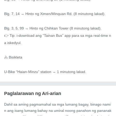
Blg. 7, 14 → Hinto ng Ximen/Minquan Rd. (8 minutong lakad).

Blg. 3, 5, 99 → Hinto ng Chihkan Tower (8 minutong lakad).

👉 Tip: i-download ang “Tainan Bus” app para sa mga real-time n
a iskedyul.

🚴 Bisikleta

U-Bike “Haian-Minzu” station → 1 minutong lakad.
Paglalarawan ng Ari-arian
Dahil sa aming pagmamahal sa mga lumang bagay, binago nami
n ang isang lumang bahay na umiral noong panahon ng pananak