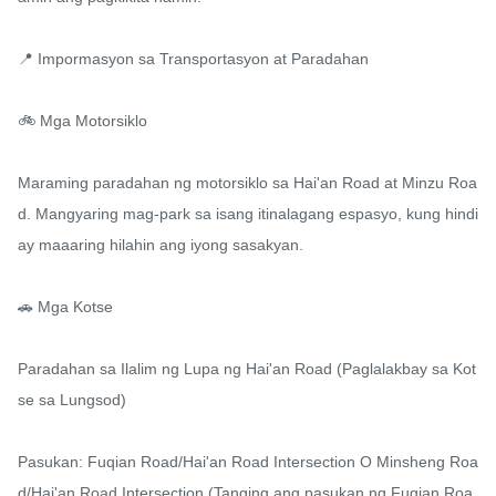
📍 Impormasyon sa Transportasyon at Paradahan

🚲 Mga Motorsiklo

Maraming paradahan ng motorsiklo sa Hai'an Road at Minzu Roa
d. Mangyaring mag-park sa isang itinalagang espasyo, kung hindi 
ay maaaring hilahin ang iyong sasakyan.

🚗 Mga Kotse

Paradahan sa Ilalim ng Lupa ng Hai'an Road (Paglalakbay sa Kot
se sa Lungsod)

Pasukan: Fuqian Road/Hai'an Road Intersection O Minsheng Roa
d/Hai'an Road Intersection (Tanging ang pasukan ng Fuqian Roa