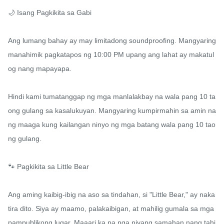
🌙 Isang Pagkikita sa Gabi

Ang lumang bahay ay may limitadong soundproofing. Mangyaring 
manahimik pagkatapos ng 10:00 PM upang ang lahat ay makatul
og nang mapayapa.

Hindi kami tumatanggap ng mga manlalakbay na wala pang 10 ta
ong gulang sa kasalukuyan. Mangyaring kumpirmahin sa amin na
ng maaga kung kailangan ninyo ng mga batang wala pang 10 tao
ng gulang.

🐾 Pagkikita sa Little Bear

Ang aming kaibig-ibig na aso sa tindahan, si "Little Bear," ay naka
tira dito. Siya ay maamo, palakaibigan, at mahilig gumala sa mga 
pampublikong lugar. Maaari ka pa nga niyang samahan nang tahi