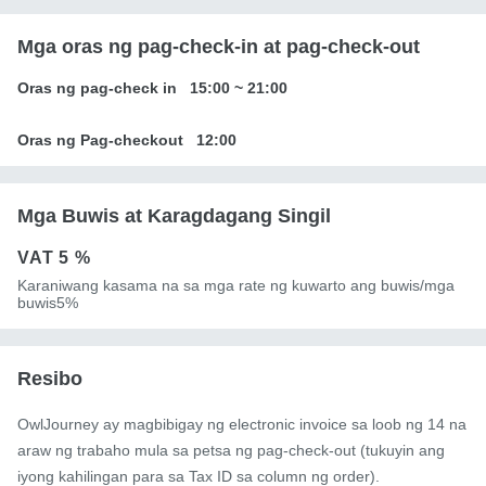
Mga oras ng pag-check-in at pag-check-out
Oras ng pag-check in
15:00
~
21:00
Oras ng Pag-checkout
12:00
Mga Buwis at Karagdagang Singil
VAT
5 %
Karaniwang kasama na sa mga rate ng kuwarto ang buwis/mga
buwis5%
Resibo
OwlJourney ay magbibigay ng electronic invoice sa loob ng 14 na
araw ng trabaho mula sa petsa ng pag-check-out (tukuyin ang
iyong kahilingan para sa Tax ID sa column ng order).