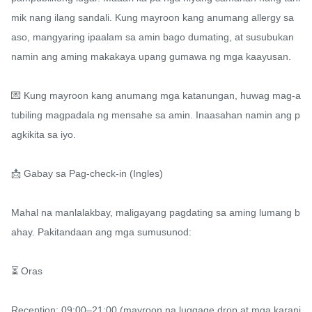
mik nang ilang sandali. Kung mayroon kang anumang allergy sa 
aso, mangyaring ipaalam sa amin bago dumating, at susubukan 
namin ang aming makakaya upang gumawa ng mga kaayusan.

💌 Kung mayroon kang anumang mga katanungan, huwag mag-a
tubiling magpadala ng mensahe sa amin. Inaasahan namin ang p
agkikita sa iyo.

📩 Gabay sa Pag-check-in (Ingles)

Mahal na manlalakbay, maligayang pagdating sa aming lumang b
ahay. Pakitandaan ang mga sumusunod:

⏳ Oras

Reception: 09:00–21:00 (mayroon na luggage drop at mga karani