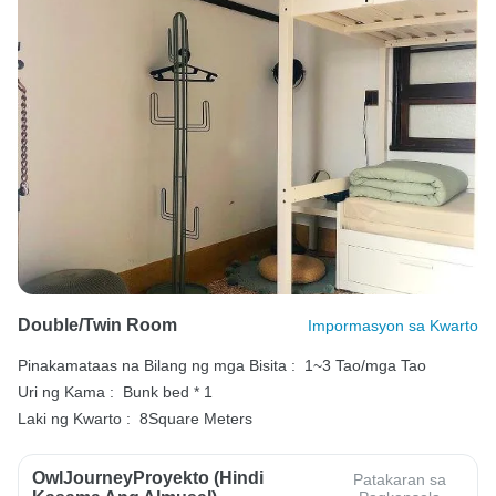
Double/Twin Room
Impormasyon sa Kwarto
Pinakamataas na Bilang ng mga Bisita :
1~3 Tao/mga Tao
Uri ng Kama :
Bunk bed * 1
Laki ng Kwarto :
8Square Meters
OwlJourneyProyekto (Hindi
Patakaran sa