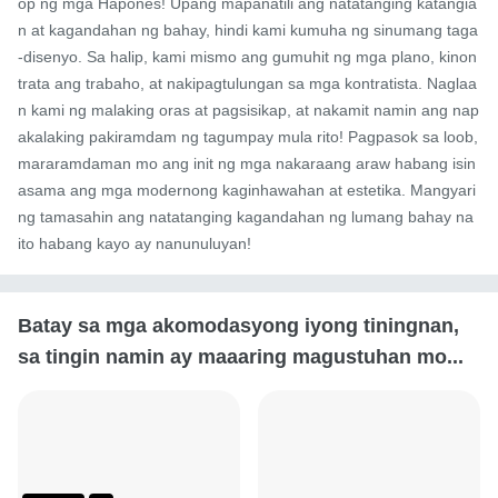
op ng mga Hapones! Upang mapanatili ang natatanging katangia
n at kagandahan ng bahay, hindi kami kumuha ng sinumang taga
-disenyo. Sa halip, kami mismo ang gumuhit ng mga plano, kinon
trata ang trabaho, at nakipagtulungan sa mga kontratista. Naglaa
n kami ng malaking oras at pagsisikap, at nakamit namin ang nap
akalaking pakiramdam ng tagumpay mula rito! Pagpasok sa loob, 
mararamdaman mo ang init ng mga nakaraang araw habang isin
asama ang mga modernong kaginhawahan at estetika. Mangyari
ng tamasahin ang natatanging kagandahan ng lumang bahay na 
ito habang kayo ay nanunuluyan!
Batay sa mga akomodasyong iyong tiningnan,
sa tingin namin ay maaaring magustuhan mo...