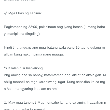
🌙 Mga Oras ng Tahimik

Pagkatapos ng 22:00, pakihinaan ang iyong boses (lumang baha
y, manipis na dingding).

Hindi tinatanggap ang mga batang wala pang 10 taong gulang m
aliban kung nakumpirma nang maaga.

🐾 Kilalanin si Xiao-Xiong

Ang aming aso sa bahay, katamtaman ang laki at palakaibigan. M
ahilig manatili sa mga karaniwang lugar. Kung sensitibo ka sa mg
a Aso, mangyaring ipaalam sa amin.

💌 May mga tanong? Magmensahe lamang sa amin. Inaasahan n
amin ang pagkikita namin!
