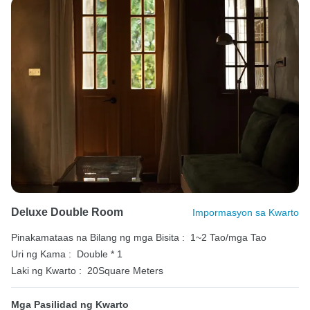
Deluxe Double Room
Impormasyon sa Kwarto
Pinakamataas na Bilang ng mga Bisita :
1~2 Tao/mga Tao
Uri ng Kama :
Double * 1
Laki ng Kwarto :
20Square Meters
Mga Pasilidad ng Kwarto