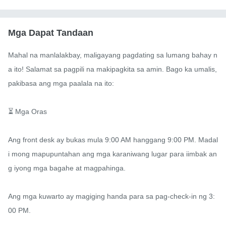
Mga Dapat Tandaan
Mahal na manlalakbay, maligayang pagdating sa lumang bahay n
a ito! Salamat sa pagpili na makipagkita sa amin. Bago ka umalis, 
pakibasa ang mga paalala na ito:

⏳ Mga Oras

Ang front desk ay bukas mula 9:00 AM hanggang 9:00 PM. Madal
i mong mapupuntahan ang mga karaniwang lugar para iimbak an
g iyong mga bagahe at magpahinga.

Ang mga kuwarto ay magiging handa para sa pag-check-in ng 3:
00 PM.
