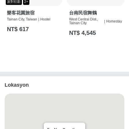
派對狂歡
2+
樂客花園旅宿
台南民宿舞鶴
Tainan City, Taiwan
|
Hostel
West Central Dist.,
|
Homestay
Tainan City
NT$ 617
NT$ 4,545
Lokasyon