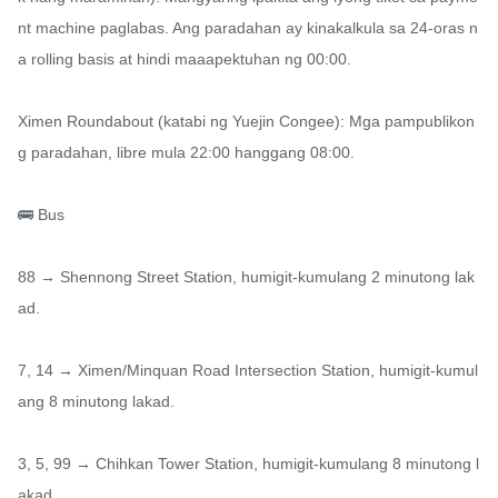
nt machine paglabas. Ang paradahan ay kinakalkula sa 24-oras n
a rolling basis at hindi maaapektuhan ng 00:00.

Ximen Roundabout (katabi ng Yuejin Congee): Mga pampublikon
g paradahan, libre mula 22:00 hanggang 08:00.

🚌 Bus

88 → Shennong Street Station, humigit-kumulang 2 minutong lak
ad.

7, 14 → Ximen/Minquan Road Intersection Station, humigit-kumul
ang 8 minutong lakad.

3, 5, 99 → Chihkan Tower Station, humigit-kumulang 8 minutong l
akad.
