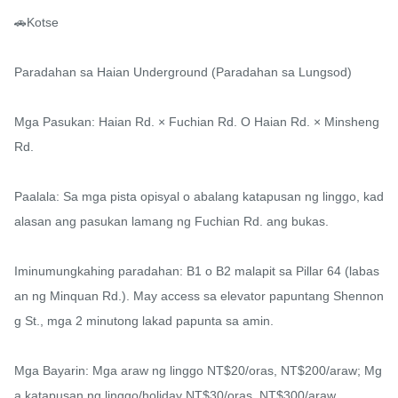
🚗Kotse

Paradahan sa Haian Underground (Paradahan sa Lungsod)

Mga Pasukan: Haian Rd. × Fuchian Rd. O Haian Rd. × Minsheng 
Rd.

Paalala: Sa mga pista opisyal o abalang katapusan ng linggo, kad
alasan ang pasukan lamang ng Fuchian Rd. ang bukas.

Iminumungkahing paradahan: B1 o B2 malapit sa Pillar 64 (labas
an ng Minquan Rd.). May access sa elevator papuntang Shennon
g St., mga 2 minutong lakad papunta sa amin.

Mga Bayarin: Mga araw ng linggo NT$20/oras, NT$200/araw; Mg
a katapusan ng linggo/holiday NT$30/oras, NT$300/araw.
