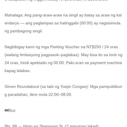
Mahalaga: Ang pang-araw-araw na singil ay batay sa araw ng kal
endaryo — ang paglampas sa hatinggabi (00:00) ay nagsisimula 
ng panibagong singil.

Nagbibigay kami ng mga Parking Voucher na NT$250 / 24 oras 
(walang limitasyong pagpasok–paglabas). May bisa ito sa loob ng 
24 oras, hindi apektado ng 00:00. Paki-scan sa payment machine 
kapag lalabas.

Ximen Roundabout (sa tabi ng Yuejin Congee): Mga pampublikon
g paradahan, libre mula 22:00–08:00.

🚌Bus

Blg. 88 → Hinto ng Shennong St. (2 minutong lakad).
