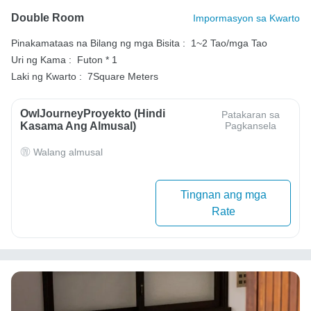
Double Room
Impormasyon sa Kwarto
Pinakamataas na Bilang ng mga Bisita :
1~2 Tao/mga Tao
Uri ng Kama :
Futon * 1
Laki ng Kwarto :
7Square Meters
OwlJourneyProyekto (Hindi
Patakaran sa
Kasama Ang Almusal)
Pagkansela
Walang almusal
Tingnan ang mga
Rate