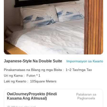
Japanese-Style Na Double Suite
Impormasyon sa Kwarto
Pinakamataas na Bilang ng mga Bisita :
1~2 Tao/mga Tao
Uri ng Kama :
Futon * 1
Laki ng Kwarto :
10Square Meters
OwlJourneyProyekto (Hindi
Patakaran sa
Kasama Ang Almusal)
Pagkansela