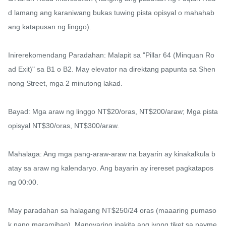
d lamang ang karaniwang bukas tuwing pista opisyal o mahahab
ang katapusan ng linggo).

Inirerekomendang Paradahan: Malapit sa "Pillar 64 (Minquan Ro
ad Exit)" sa B1 o B2. May elevator na direktang papunta sa Shen
nong Street, mga 2 minutong lakad.

Bayad: Mga araw ng linggo NT$20/oras, NT$200/araw; Mga pista 
opisyal NT$30/oras, NT$300/araw.

Mahalaga: Ang mga pang-araw-araw na bayarin ay kinakalkula b
atay sa araw ng kalendaryo. Ang bayarin ay irereset pagkatapos 
ng 00:00.

May paradahan sa halagang NT$250/24 oras (maaaring pumaso
k nang maramihan). Mangyaring ipakita ang iyong tiket sa payme