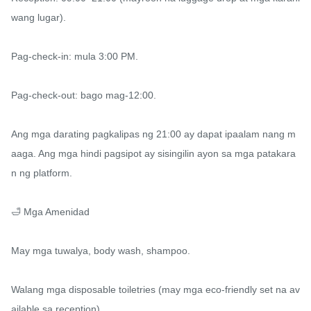
wang lugar).

Pag-check-in: mula 3:00 PM.

Pag-check-out: bago mag-12:00.

Ang mga darating pagkalipas ng 21:00 ay dapat ipaalam nang m
aaga. Ang mga hindi pagsipot ay sisingilin ayon sa mga patakara
n ng platform.

🛁 Mga Amenidad

May mga tuwalya, body wash, shampoo.

Walang mga disposable toiletries (may mga eco-friendly set na av
ailable sa reception).
