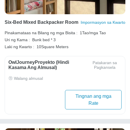
Six-Bed Mixed Backpacker Room
Impormasyon sa Kwarto
Pinakamataas na Bilang ng mga Bisita :
1Tao/mga Tao
Uri ng Kama :
Bunk bed * 3
Laki ng Kwarto :
10Square Meters
OwlJourneyProyekto (Hindi
Patakaran sa
Kasama Ang Almusal)
Pagkansela
Walang almusal
Tingnan ang mga
Rate