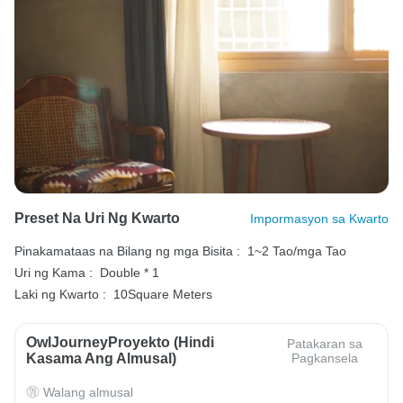
Preset Na Uri Ng Kwarto
Impormasyon sa Kwarto
Pinakamataas na Bilang ng mga Bisita :
1~2 Tao/mga Tao
Uri ng Kama :
Double * 1
Laki ng Kwarto :
10Square Meters
OwlJourneyProyekto (Hindi
Patakaran sa
Kasama Ang Almusal)
Pagkansela
Walang almusal