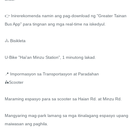
👉 Inirerekomenda namin ang pag-download ng "Greater Tainan 
Bus App" para tingnan ang mga real-time na iskedyul.

🚴 Bisikleta

U-Bike "Hai'an Minzu Station", 1 minutong lakad.

📍 Impormasyon sa Transportasyon at Paradahan

🛵Scooter

Maraming espasyo para sa scooter sa Haian Rd. at Minzu Rd.

Mangyaring mag-park lamang sa mga itinalagang espasyo upang 
maiwasan ang paghila.
