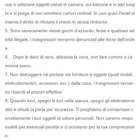
cue o utilizzare oggetti vietati in camera, sul balcone e in altri luog
hi e si prega di non emettere rumori molesti. In casi gravi l'hotel si 
riserva il diritto di rifiutare il check-in senza rimborso .

5. Sono severamente vietati giochi d'azzardo, feste e qualsiasi att
ività illegale, i trasgressori verranno denunciati alle forze dell'ordin
e.

6． Dopo le dieci di sera, abbassa la voce, non fare rumore e ca
mmina piano.

7. Non distruggere né portare via forniture e oggetti (quali mobili, 
elettrodomestici, accessori, ecc.) dalla casa, i trasgressori verran
no risarciti al prezzo effettivo.

8. Quando esci, spegni le luci nella stanza, spegni gli elettrodome
stici e chiudi la porta per sicurezza. Ti preghiamo di conservare c
orrettamente i tuoi oggetti di valore personali. Non saremo respo
nsabili per eventuali perdite e ci scusiamo per la tua comprension
e.
