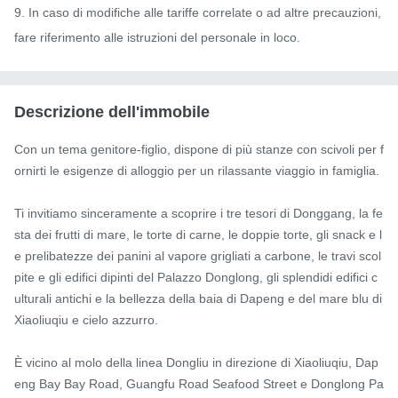
9. In caso di modifiche alle tariffe correlate o ad altre precauzioni, 
fare riferimento alle istruzioni del personale in loco.
Descrizione dell'immobile
Con un tema genitore-figlio, dispone di più stanze con scivoli per f
ornirti le esigenze di alloggio per un rilassante viaggio in famiglia.

Ti invitiamo sinceramente a scoprire i tre tesori di Donggang, la fe
sta dei frutti di mare, le torte di carne, le doppie torte, gli snack e l
e prelibatezze dei panini al vapore grigliati a carbone, le travi scol
pite e gli edifici dipinti del Palazzo Donglong, gli splendidi edifici c
ulturali antichi e la bellezza della baia di Dapeng e del mare blu di 
Xiaoliuqiu e cielo azzurro.

È vicino al molo della linea Dongliu in direzione di Xiaoliuqiu, Dap
eng Bay Bay Road, Guangfu Road Seafood Street e Donglong Pa