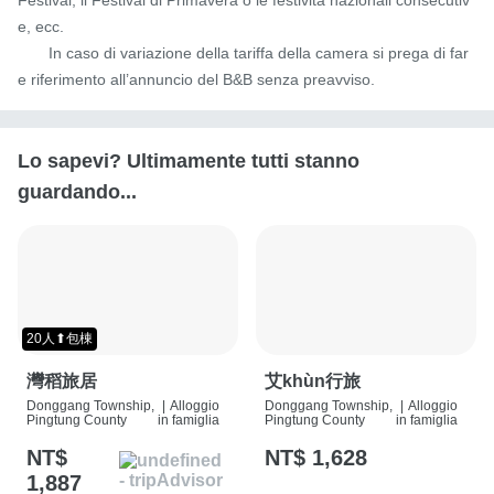
e, ecc.

       In caso di variazione della tariffa della camera si prega di far
e riferimento all’annuncio del B&B senza preavviso.
Lo sapevi? Ultimamente tutti stanno
guardando...
20人⬆包棟
灣稻旅居
艾khùn行旅
Donggang Township,
|
Alloggio
Donggang Township,
|
Alloggio
Pingtung County
in famiglia
Pingtung County
in famiglia
NT$
NT$ 1,628
1,887