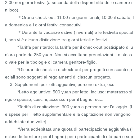
2:00 nei giorni festivi (a seconda della disponibilità delle camere i
n loco).

          ＊Orario check-out: 11:00 nei giorni feriali, 10:00 il sabato, l
a domenica e i giorni festivi consecutivi.

          ＊Durante le vacanze estive (invernali) e le festività special
i, non vi è alcuna distinzione tra giorni feriali e festivi.

          *Tariffa per ritardo: la tariffa per il check-out posticipato di u
n'ora parte da 250 yuan. Non si accettano prenotazioni. Lo stess
o vale per le tipologie di camera genitore-figlio.

          *Gli orari di check-in e check-out per progetti con sconti sp
eciali sono soggetti ai regolamenti di ciascun progetto.

    3. Supplementi per letti aggiuntivi, persone extra, ecc.

          *Letto aggiuntivo: 500 yuan per letto, incluso: materasso si
ngolo spesso, cuscini, accessori per il bagno, ecc.

          *Tariffa di capitazione: 300 yuan a persona per l'alloggio. [L
e spese per il letto supplementare e la capitazione non vengono 
addebitate due volte]

          *Verrà addebitata una quota di partecipazione aggiuntiva (i
ncluse le forniture per il bagno) per i partecipanti di età pari o sup