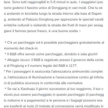
lace. Sono tutti raggiungibili in 5-8 minuti in auto. I viaggiatori pos
sono godersi il fascino unico di Donggang in vari modi. Che tu sti
a andando in bicicletta lungo la strada intorno alla baia di Dapen
g, andando al Palazzo Donglong per apprezzare le speciali caratt
eristiche culturali o visitando la strada dei frutti di mare per assag
giare il famoso pesce fresco, è una buona scelta ~

＊C'è un parcheggio ed è possibile parcheggiare gratuitamente al 
momento del check-in.

＊Il B&B offre servizi come parcheggio, dondolo e sala giochi!

＊Alloggio sicuro: il B&B è registrato presso il governo della conte
a di Pingtung e il numero legale del B&B è 1177.

* Per i passeggeri è assicurata l'attrezzatura antincendio complet
a, l'attrezzatura di illuminazione e l'assicurazione contro gli infortu
ni di pubblica sicurezza in conformità alle normative.

＊Se vai a Xiaoliuqiu il giorno successivo al tuo soggiorno, il tuo v
eicolo può essere parcheggiato in questo parcheggio (il parchegg
io notturno è a pagamento) e le persone e i bagagli possono ess
ere trasferiti al molo (il metodo di connessione verrà modificato in 