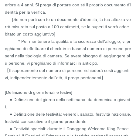
eriore a 4 anni. Si prega di portare con sé il proprio documento d'i
dentità per la verifica.

      [Se non porti con te un documento d'identità, la tua altezza ve
rrà misurata sul posto a 100 centimetri, se la superi ti verrà adde
bitato un costo aggiuntivo]

          ＊Per mantenere la qualità e la sicurezza dell'alloggio, vi pr
eghiamo di effettuare il check-in in base al numero di persone pre
senti nella tipologia di camera. Se avete bisogno di aggiungere pi
ù persone, vi preghiamo di informarci in anticipo.

【Il superamento del numero di persone richiederà costi aggiunti
vi, indipendentemente dall'età, ti prego perdonami】

[Definizione di giorni feriali e festivi]

    ● Definizione del giorno della settimana: da domenica a gioved
ì.

    ● Definizione delle festività: venerdì, sabato, festività nazionale, 
festività consecutive e il giorno precedente.

    ● Festività speciali: durante il Donggang Welcome King Peace 
Festival, il Festival di Primavera o le festività nazionali consecutiv