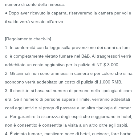
numero di conto della rimessa.

● Dopo aver ricevuto la caparra, riserveremo la camera per voi e 
il saldo verrà versato all'arrivo.

[Regolamento check-in]

1. In conformità con la legge sulla prevenzione dei danni da fum
o, è completamente vietato fumare nel B&B. Ai trasgressori verrà 
addebitato un costo aggiuntivo per la pulizia di NT $ 3.000.

2. Gli animali non sono ammessi in camera e per coloro che si na
scondono verrà addebitato un costo di pulizia di 1.000 RMB.

3. Il check-in si basa sul numero di persone nella tipologia di cam
era. Se il numero di persone supera il limite, verranno addebitati 
costi aggiuntivi o si prega di passare a un'altra tipologia di camer
a. Per garantire la sicurezza degli ospiti che soggiornano in hotel, 
non è consentito è consentita la visita a un altro oltre agli ospiti.

4. È vietato fumare, masticare noce di betel, cucinare, fare barbe