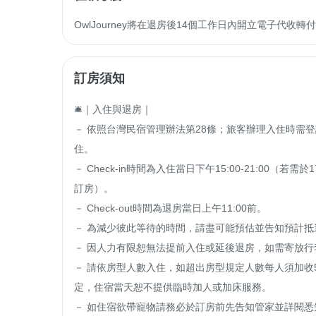
OwlJourney將在退房後14個工作日內開立電子代
訂房須知
🛎｜入住與退房｜

－ 依照台灣民宿管理辦法第28條；旅客辦理入住時需
住。

－ Check-in時間為入住當日下午15:00-21:00（
訂房）。

－ Check-out時間為退房當日上午11:00前。

－ 為減少彼此等待的時間，請盡可能預估並告知預計抵
－ 因人力有限恕無法提前入住或延後退房，如需寄放行李請
－ 請依房型人數入住，如超出房型規定人數每人須加收
定，住宿當天恕不提供臨時加人或加床服務。

－ 如住宿欲帶寵物請務必於訂房前先告知管家並詳閱悉