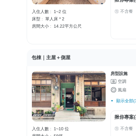
不含餐
入住人數 :
1~2 位
床型 :
單人床 * 2
房間大小 :
14.22平方公尺
包棟｜主屋＋側屋
房型設施
空調
風扇
顯示全部(3
揪你專案(
不含餐
入住人數 :
1~10 位