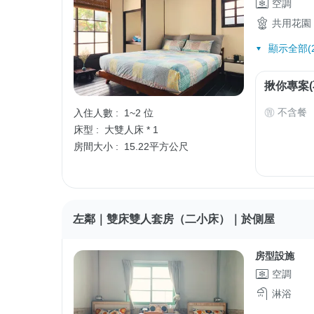
空調
共用花園
顯示全部(2
揪你專案(
不含餐
入住人數 :
1~2 位
床型 :
大雙人床 * 1
房間大小 :
15.22平方公尺
左鄰｜雙床雙人套房（二小床）｜於側屋
房型設施
空調
淋浴