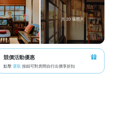
共 20 張照片
競價活動優惠
點擊
選取
按鈕可對房間自行出價享折扣