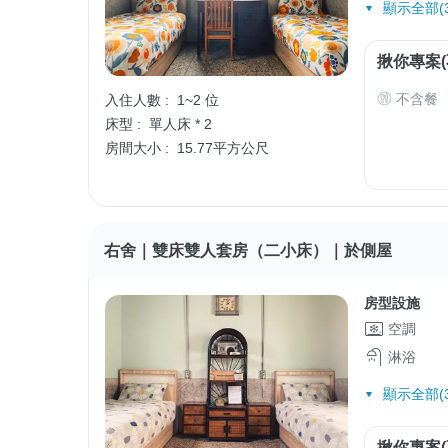
顯示全部(3
揪你專案(
不含餐
入住人數 :
1~2 位
床型 :
單人床 * 2
房間大小 :
15.77平方公尺
右舍｜雙床雙人套房（二小床）｜於側屋
房型設施
空調
淋浴
顯示全部(3
揪你專案(