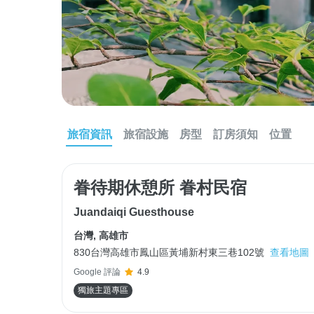
旅宿資訊
旅宿設施
房型
訂房須知
位置
眷待期休憩所 眷村民宿
Juandaiqi Guesthouse
台灣
,
高雄市
830台灣高雄市鳳山區黃埔新村東三巷102號
查看地圖
Google 評論
4.9
獨旅主題專區