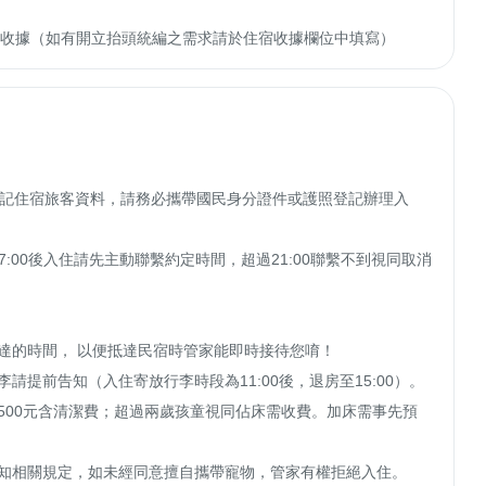
收轉付收據（如有開立抬頭統編之需求請於住宿收據欄位中填寫）
登記住宿旅客資料，請務必攜帶國民身分證件或護照登記辦理入
若需於17:00後入住請先主動聯繫約定時間，超過21:00聯繫不到視同取消
達的時間， 以便抵達民宿時管家能即時接待您唷！

提前告知（入住寄放行李時段為11:00後，退房至15:00）。

500元含清潔費；超過兩歲孩童視同佔床需收費。加床需事先預
知相關規定，如未經同意擅自攜帶寵物，管家有權拒絕入住。
