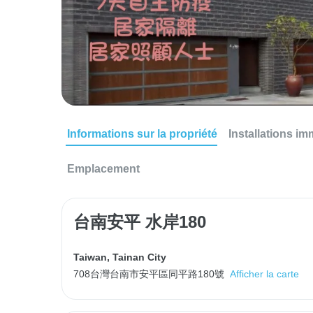
Informations sur la propriété
Installations im
Emplacement
台南安平 水岸180
Taiwan
,
Tainan City
708台灣台南市安平區同平路180號
Afficher la carte