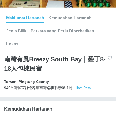
Maklumat Hartanah
Kemudahan Hartanah
Jenis Bilik
Perkara yang Perlu Diperhatikan
Lokasi
南灣有風Breezy South Bay｜墾丁8-
18人包棟民宿
Taiwan
,
Pingtung County
946台灣屏東縣恆春鎮南灣路和平巷98-1號
Lihat Peta
Kemudahan Hartanah