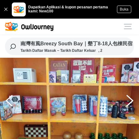
Dapatkan Aplikasi & kupon pesanan pertama
Buka
kami: New100
南灣有風Breezy South Bay｜墾丁8-18人包棟民宿
Tarikh Daftar Masuk ~ Tarikh Daftar Keluar
, 2