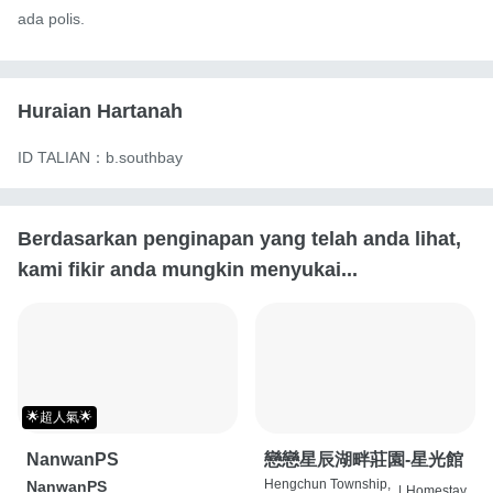
ada polis.
Huraian Hartanah
ID TALIAN：b.southbay
Berdasarkan penginapan yang telah anda lihat,
kami fikir anda mungkin menyukai...
🌟超人氣🌟
NanwanPS
戀戀星辰湖畔莊園-星光館
Hengchun Township,
NanwanPS
|
Homestay