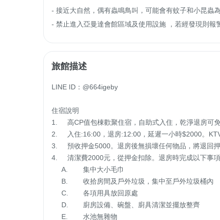
- 接近大自然，偶有蟲鳴鳥叫，可能會有蚊子和小昆蟲為
- 禁止進入亞曼達會館區域及使用設施 ，若經發現則報
旅館描述
LINE ID：@664igeby

住宿說明

1.	高CP值包棟歡聚住宿，自助式入住，乾淨退房可免清潔費😊

2.	入住:16:00，退房:12:00，延遲一小時$2000。KTV使用時間至晚上10點為止。

3.	預收押金5000。退房後無損壞任何物品，將退回押金。若物品損壞、遺失，照價賠償。

4.	清潔費2000元，從押金扣除。退房時完成以下事項，可免清潔費。

     A.	集中大小毛巾

     B.	收拾房間及戶外垃圾，集中至戶外垃圾桶內

     C.	各項用具放回原處

     D.	廚房設備、碗盤、廚具清潔並擺放整齊

     E.	水池無雜物
