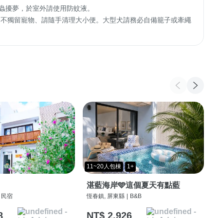
內梳毛、不獨留寵物、請隨手清理大小便。大型犬請務必自備籠子或牽繩
11~20人包棟
1+
湛藍海岸🩵這個夏天有點藍
民宿
恆春鎮, 屏東縣
|
B&B
8
NT$ 2,926