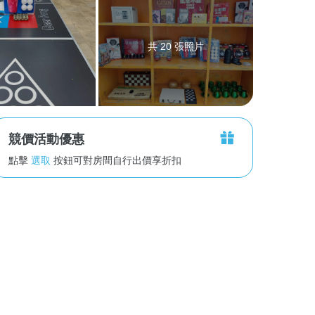
共 20 張照片
競價活動優惠
點擊
選取
按鈕可對房間自行出價享折扣