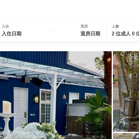
入住
退房
人數
-
入住日期
退房日期
2 位成人 0