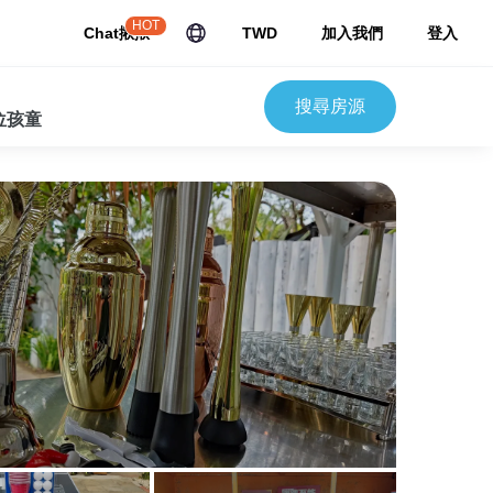
HOT
Chat揪揪
TWD
加入我們
登入
搜尋房源
 位孩童