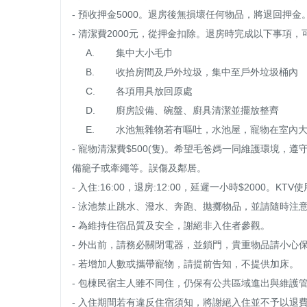
- 預收押金5000。退房後無損壞任何物品，將退回押金
- 清潔費2000元，從押金扣除。退房時完成以下事項，
     A.	集中大小毛巾

     B.	收拾房間及戶外垃圾，集中至戶外垃圾桶內

     C.	各項用具放回原處

     D.	廚房設備、碗盤、廚具清潔並擺放整齊

     E.	水池無雜物若有嘔吐，水池屋，寵物在室內大小等情形，便則另外加收$3000清潔費。

- 寵物清潔費$500(隻)。希望毛爸媽一同維護環境
備籠子或牽繩等。誤傷及鄰居。

- 入住:16:00，退房:12:00，延遲一小時$2000。KT
- 泳池禁止跳水、潑水、奔跑、拋擲物品，並請隨時注意
- 為維持住宿品質及安全，謝絕非入住者參觀。

- 外出前，請務必關閉電器，並鎖門，貴重物品請小心保
- 若增加人數或攜帶寵物，請提前告知，不提供加床。

- 包棟民宿主人雖不同住，仍保有公共區域進出與維護管
- 入住期間若有違反住宿須知，將謝絕入住並不予以退費