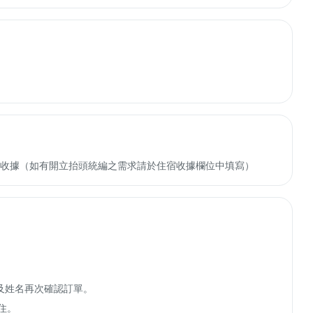
收轉付收據（如有開立抬頭統編之需求請於住宿收據欄位中填寫）
期及姓名再次確認訂單。

住。
