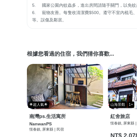
5.	國家公園內蚊蟲多，進出房間請隨手關門，以免蚊蟲擾夢，於室外請使用防蚊液。

6.     寵物友善。每隻收清潔費$500。遵守不室
等。誤傷及鄰居。
根據您看過的住宿，我們猜你喜歡...
🌟超人氣🌟
山海景觀
1+
南灣ps.生活寓所
紅舍旅店
恆春鎮, 屏東縣
|
NanwanPS
恆春鎮, 屏東縣
|
民宿
NT$ 2,07