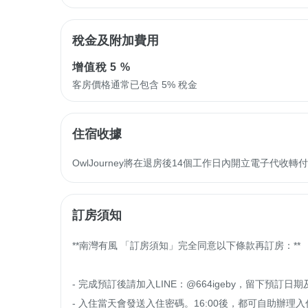
稅金及附加費用
增值稅
5 %
客房價格通常已包含 5% 稅金
住宿收據
OwlJourney將在退房後14個工作日內開立電子代
訂房須知
**南灣有風 「訂房須知」完全同意以下條款再訂房：**

- 完成預訂後請加入LINE：@664igeby，留下預訂日
- 入住當天會發送入住密碼。16:00後，都可自助辦理入