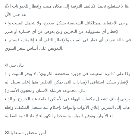
ننا لا نستطيع تحمل تكاليف الترقية إلى مكان مبيت وإفطار للحيوانات الألي
فة حتى الآن.

▪ يرجى الاحتفاظ بممتلكاتك الشخصية بشكل صحيح، ولا يتحمل المبيت وا
لإفطار أي مسؤولية عن التخزين ولن يعوض عن أي خسارة أو ضرر.

▪ في حالة تعرض أي عقار في المبيت والإفطار للتلف أثناء إقامتك، فسيتم 
التعويض على أساس سعر السوق.

♻️بيان بيئي

 ردًا على "دائرة المعيشة في جزيرة منخفضة الكربون"، لا يوفر المبيت و
الإفطار بشكل استباقي الإمدادات التي يمكن التخلص منها (على سبيل الم
ثال: مجموعة فرشاة الأسنان ومعجون الأسنان).

▪ يرجى إيقاف تشغيل مكيفات الهواء في الأماكن العامة عند الخروج أو الذ
هاب إلى السرير. إغلاق الأبواب والنوافذ بإحكام عند تشغيل المكيف، وإطف
اء الأنوار، وتوفير المياه، واستخدام الكهرباء لإنقاذ الدببة القطبية.

❌أمور محظورة منعا باتا
