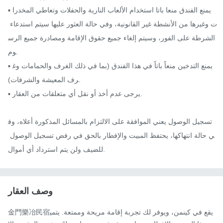
▪ يمنع الفندق منعا باتا استخدام الألعاب النارية والحفلات وتعاطي المخدرا
ت وغيرها من الأنشطة غير القانونية، وفي حالة العثور عليها سيتم استدعاء 
الشرطة على الفور، وسيتم إلغاء جميع حقوق الإقامة ومصادرة جميع الرس
وم.

▪ يمنع التدخين منعاً باتاً في هذا الفندق (بما في ذلك الغرف والحمامات وغ
رف المعيشة والشرفات).

▪ يرجى عدم أخذ أو نقل أي متعلقات من العقار.

تسجيل الوصول يعني الموافقة على الالتزام بالمسائل المذكورة أعلاه، وف
ي حالة انتهاكها، يحتفظ المبيت والإفطار بالحق في رفض تسجيل الوصول 
للضيف ولن يتم استرداد أي أموال.
وصف العقار
金門樂冶民宿يقع في كينمن، ويوفر لك تجربة إقامة مريحة وممتعة. يتمي