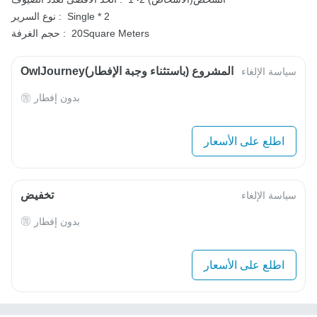
Single * 2
نوع السرير :
20Square Meters
حجم الغرفة :
OwlJourneyالمشروع (باستثناء وجبة الإفطار)
سياسة الإلغاء
بدون إفطار
اطلع على الأسعار
تخفيض
سياسة الإلغاء
بدون إفطار
اطلع على الأسعار