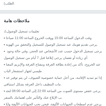
الطلب).
ملاحظات هامة
⚠️تعليمات تسجيل الوصول

▪ وقت الدخول الساعة 15:00 ووقت الخروج الساعة 11:00 صباحا.

▪ يرجى تقديم هويتك عند تسجيل الوصول للتسجيل والتحقق من الهوية.

▪ يرجى تسجيل الدخول حسب عدد الأشخاص عند الحجز، وفي حالة وجود 
أي زيادة أو نقصان يرجى إبلاغنا قبل 7 أيام من تسجيل الوصول.

▪ عند الخروج، تأكد من إعادة بطاقة الغرفة ومفتاح الغرفة والإبزيم المغنا
طيسي لجهاز استشعار الباب.

▪ إذا تم تمديد الإقامة، من أجل حماية خصوصية الضيوف، لن يتم توفير خد
مات التنظيف داخل الغرفة بشكل استباقي.

▪ يرجى خفض مستوى الصوت من الساعة 22:00 إلى الساعة 08:00 لتجن
ب الإبلاغ عنك والتأثير على اهتمامك بالسفر.

▪ يرجى عدم اصطحاب الحيوانات الأليفة، فنحن نحب الحيوانات الأليفة ولك