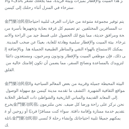
ز هذا المبيت والإفطار بميزات وبيئة فريدة، مما يجعلك تشعر بالدفء والا
سترخاء في المنزل أثناء رحلتك إلى كينمن.

金門樂冶民宿يتم توفير مجموعة متنوعة من خيارات الغرف لتلبية احتياجا
ت المسافرين المختلفين. تم تصميم كل غرفة بعناية وتجهيزها بأسرة مري
حة ومرافق حديثة، مما يتيح لك الحصول على قسط جيد من الراحة والاس
ترخاء. بيئة المبيت والإفطار سلمية وهادئة للغاية، بعيدًا عن صخب المدينة. 
يمكنك الاستمتاع بالهواء النقي والمناظر الطبيعية الجميلة هنا. وبالإضافة إل
ى ذلك، فإن موظفي المبيت والإفطار ودودون ومرحبون، ومستعدون دائمًا 
لتزويدك بالمساعدة ونصائح السفر، مما يضمن أن تكون إقامتك خالية من 
القلق.

金門樂冶民宿البيئة المحيطة جميلة وقريبة من بعض المعالم السياحية وال
مواقع الثقافية الشهيرة. اكتشف ما تقدمه مدينة كينمن مع سهولة الوصول 
إلى المعابد القديمة والمباني التاريخية والشواطئ ذات المناظر الخلابة.

يخرج金門樂冶民宿نحن نركز على راحة ورضا كل ضيف. نحن ملتزمون ب
تقديم خدمة ممتازة وإقامة دافئة. سواء كنت مسافرًا فرديًا أو زوجين أو ع
ائلة،金門樂冶民宿يمكنهم جميعًا تلبية احتياجاتك وإنشاء رحلة لا تُنسى ل
ك.
