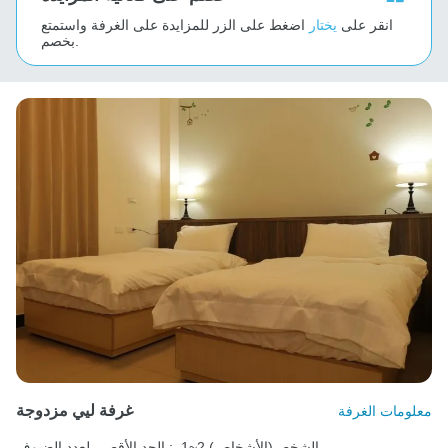
انقر على
يختار
اضغط على الزر للمزايدة على الغرفة واستمتع
بخصم.
غرفة ليي مزدوجة
معلومات الغرفة
1~2 الشخص(الأشخاص)
الحد الأقصى لعدد الضيوف :