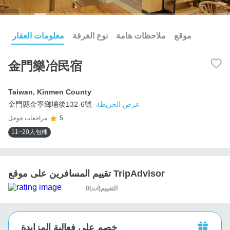
موقع
ملاحظات هامة
نوع الغرفة
معلومات العقار
金門樂冶民宿
Taiwan
,
Kinmen County
عرض الخريطة
金門縣金寧鄉埔後132-6號
5
مراجعات جوجل
11~20人包棟
تقييم المسافرين على موقع TripAdvisor
0التقييم(ات)
خصم على فعالية المزايدة