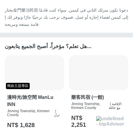
يختار金門樂冶民宿دعونا نكون منزلك الثاني في كينمن. سواء كنت قادمًا 
إلى كينمن لقضاء إجازة أو عمل، فسوف نرحب بك ترحيبًا حارًا ونوفر لك إ
قامة ممتعة ومريحة.
هل تعلم؟ مؤخراً، أصبح الجميع يتابعون...
獨旅主題專區
漫時光/旅空間 ManLu
樂客民宿 (一館)
الإقامة
|
Jinning Township,
INN
مع عائلة
Kinmen County
Jinning Township, Kinmen
|
نزل
County
NT$
2,251
NT$ 1,628