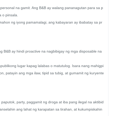
 personal na gamit. Ang B&B ay walang pananagutan para sa p
o pinsala.

anahon ng iyong pamamalagi, ang kabayaran ay ibabatay sa pr
ang B&B ay hindi proactive na nagbibigay ng mga disposable na 
publikong lugar kapag lalabas o matutulog. Isara nang mahigpi
n, patayin ang mga ilaw, tipid sa tubig, at gumamit ng kuryente 
paputok, party, paggamit ng droga at iba pang ilegal na aktibid
selahin ang lahat ng karapatan sa tirahan, at kukumpiskahin 