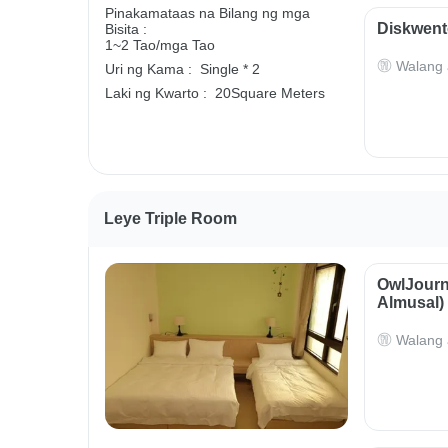
Pinakamataas na Bilang ng mga
Diskwent
Bisita :
1~2 Tao/mga Tao
Walang 
Uri ng Kama :
Single * 2
Laki ng Kwarto :
20Square Meters
Leye Triple Room
OwlJourn
Almusal)
Walang 