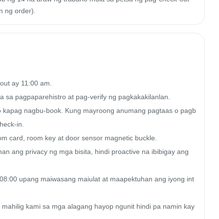
n ng order).
out ay 11:00 am.

a sa pagpaparehistro at pag-verify ng pagkakakilanlan.

tao kapag nagbu-book. Kung mayroong anumang pagtaas o pagb
eck-in.

om card, room key at door sensor magnetic buckle.

 ang privacy ng mga bisita, hindi proactive na ibibigay ang 
08:00 upang maiwasang maiulat at maapektuhan ang iyong int
mahilig kami sa mga alagang hayop ngunit hindi pa namin kay