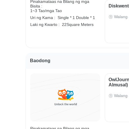
Pinakamataas na Bilang ng mga
Diskwent
Bisita :
1~3 Tao/mga Tao
Walang 
Uri ng Kama :
Single * 1
Double * 1
Laki ng Kwarto :
22Square Meters
Baodong
OwlJourn
Almusal)
Walang 
Pinakamataas na Bilang ng mga