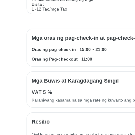
Bisita :
1~12 Tao/mga Tao
Mga oras ng pag-check-in at pag-check
Oras ng pag-check in
15:00
~
21:00
Oras ng Pag-checkout
11:00
Mga Buwis at Karagdagang Singil
VAT
5 %
Karaniwang kasama na sa mga rate ng kuwarto ang 
Resibo
OwlJourney ay magbibigay ng electronic invoice sa l