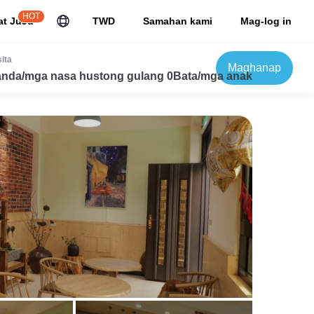
HOT
at JuJu
TWD
Samahan kami
Mag-log in
ita
Maghanap
nda/mga nasa hustong gulang 0Bata/mga anak