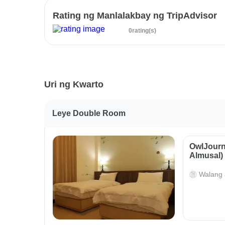
Rating ng Manlalakbay ng TripAdvisor
0rating(s)
Uri ng Kwarto
Leye Double Room
OwlJourn
Almusal)
Walang 