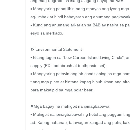
ang mag-upgrade sa isang alagang hayop na B&B.

▪ Mangyaring panatilihin nang maayos ang iyong mga
ag-iimbak at hindi babayaran ang anumang pagkawala 
▪ Kung ang anumang ari-arian sa B&B ay nasira sa p
esyo sa merkado.

♻️ Environmental Statement

▪ Bilang tugon sa "Low Carbon Island Living Circle", 
supply (EX: toothbrush at toothpaste set).

▪ Mangyaring patayin ang air conditioning sa mga pam
t ang mga pinto at bintana kapag binubuksan ang airco
para makatipid sa mga polar bear.

❌Mga bagay na mahigpit na ipinagbabawal

▪ Mahigpit na ipinagbabawal ng hotel ang paggamit ng 
ad. Kapag nahanap, tatawagan kaagad ang pulis, kakan