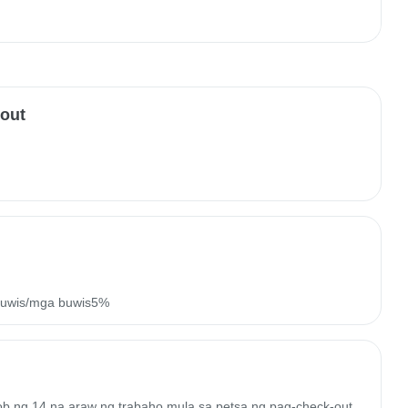
-out
buwis/mga buwis5%
oob ng 14 na araw ng trabaho mula sa petsa ng pag-check-out