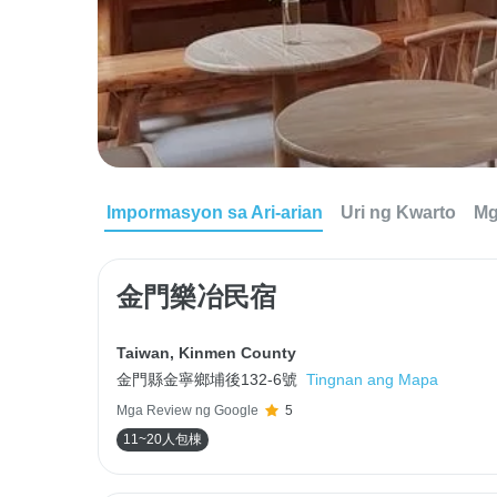
Impormasyon sa Ari-arian
Uri ng Kwarto
Mg
金門樂冶民宿
Taiwan
,
Kinmen County
金門縣金寧鄉埔後132-6號
Tingnan ang Mapa
Mga Review ng Google
5
11~20人包棟