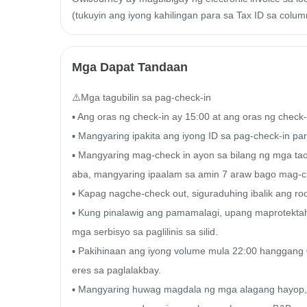
(tukuyin ang iyong kahilingan para sa Tax ID sa colum
Mga Dapat Tandaan
⚠️Mga tagubilin sa pag-check-in

▪ Ang oras ng check-in ay 15:00 at ang oras ng check-
▪ Mangyaring ipakita ang iyong ID sa pag-check-in par
▪ Mangyaring mag-check in ayon sa bilang ng mga 
aba, mangyaring ipaalam sa amin 7 araw bago mag-ch
▪ Kapag nagche-check out, siguraduhing ibalik ang ro
▪ Kung pinalawig ang pamamalagi, upang maprotektahan
mga serbisyo sa paglilinis sa silid.

▪ Pakihinaan ang iyong volume mula 22:00 hanggang 
eres sa paglalakbay.

▪ Mangyaring huwag magdala ng mga alagang hayop, 