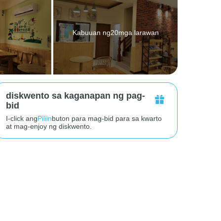
Kabuuan ng20mga larawan
diskwento sa kaganapan ng pag-
bid
I-click ang
Piliin
buton para mag-bid para sa kwarto
at mag-enjoy ng diskwento.