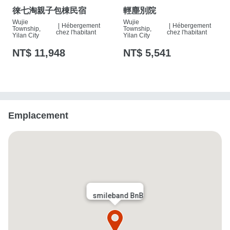
徠七淘親子包棟民宿
輕塵別院
Wujie
Wujie
|
Hébergement
|
Hébergement
Township,
Township,
chez l'habitant
chez l'habitant
Yilan City
Yilan City
NT$ 11,948
NT$ 5,541
Emplacement
smileband BnB