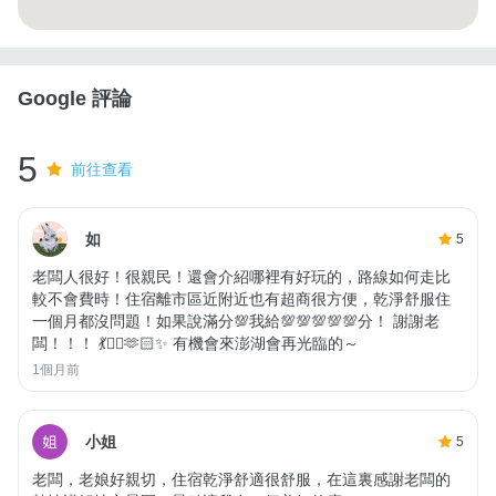
Google 評論
5
前往查看
如
5
老闆人很好！很親民！還會介紹哪裡有好玩的，路線如何走比
較不會費時！住宿離市區近附近也有超商很方便，乾淨舒服住
一個月都沒問題！如果說滿分💯我給💯💯💯💯💯分！ 謝謝老
闆！！！ 💃❤️‍🔥🫶🏻✨ 有機會來澎湖會再光臨的～
1個月前
小姐
5
老闆，老娘好親切，住宿乾淨舒適很舒服，在這裏感謝老闆的