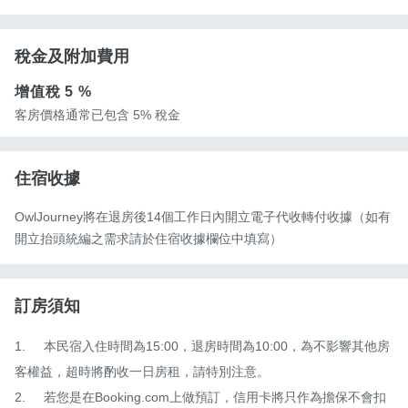
稅金及附加費用
增值稅
5 %
客房價格通常已包含 5% 稅金
住宿收據
OwlJourney將在退房後14個工作日內開立電子代收轉付收據（如有
開立抬頭統編之需求請於住宿收據欄位中填寫）
訂房須知
1.	本民宿入住時間為15:00，退房時間為10:00，為不影響其他房
客權益，超時將酌收一日房租，請特別注意。

2.	若您是在Booking.com上做預訂，信用卡將只作為擔保不會扣