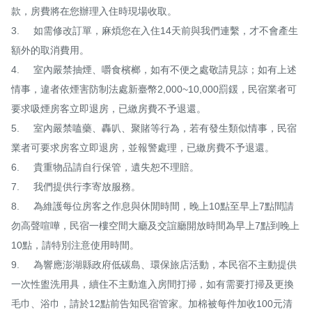
款，房費將在您辦理入住時現場收取。

3.	如需修改訂單，麻煩您在入住14天前與我們連繫，才不會產生
額外的取消費用。

4.	室內嚴禁抽煙、嚼食檳榔，如有不便之處敬請見諒；如有上述
情事，違者依煙害防制法處新臺幣2,000~10,000罰鍰，民宿業者可
要求吸煙房客立即退房，已繳房費不予退還。

5.	室內嚴禁嗑藥、轟叭、聚賭等行為，若有發生類似情事，民宿
業者可要求房客立即退房，並報警處理，已繳房費不予退還。

6.	貴重物品請自行保管，遺失恕不理賠。

7.	我們提供行李寄放服務。

8.	為維護每位房客之作息與休閒時間，晚上10點至早上7點間請
勿高聲喧嘩，民宿一樓空間大廳及交誼廳開放時間為早上7點到晚上
10點，請特別注意使用時間。

9.	為響應澎湖縣政府低碳島、環保旅店活動，本民宿不主動提供
一次性盥洗用具，續住不主動進入房間打掃，如有需要打掃及更換
毛巾、浴巾，請於12點前告知民宿管家。加棉被每件加收100元清