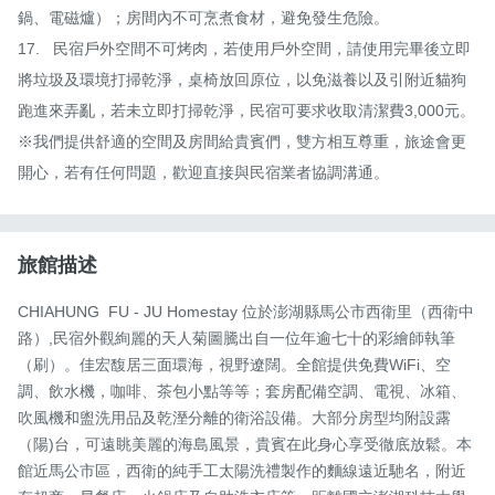
鍋、電磁爐）；房間內不可烹煮食材，避免發生危險。

17.	民宿戶外空間不可烤肉，若使用戶外空間，請使用完畢後立即
將垃圾及環境打掃乾淨，桌椅放回原位，以免滋養以及引附近貓狗
跑進來弄亂，若未立即打掃乾淨，民宿可要求收取清潔費3,000元。

※我們提供舒適的空間及房間給貴賓們，雙方相互尊重，旅途會更
開心，若有任何問題，歡迎直接與民宿業者協調溝通。
旅館描述
CHIAHUNG  FU - JU Homestay 位於澎湖縣馬公市西衛里（西衛中
路）,民宿外觀絢麗的天人菊圖騰出自一位年逾七十的彩繪師執筆
（刷）。佳宏馥居三面環海，視野遼闊。全館提供免費WiFi、空
調、飲水機，咖啡、茶包小點等等；套房配備空調、電視、冰箱、
吹風機和盥洗用品及乾溼分離的衛浴設備。大部分房型均附設露
（陽)台，可遠眺美麗的海島風景，貴賓在此身心享受徹底放鬆。本
館近馬公市區，西衛的純手工太陽洗禮製作的麵線遠近馳名，附近