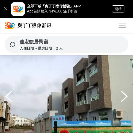
立即下載「奧丁丁揪你體驗」APP
開啟
App首購輸入 New100 滿千折百
佳宏馥居民宿
入住日期 ~ 退房日期
, 2 人