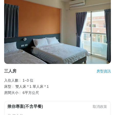
三人房
房型資訊
入住人數 :
1~3 位
床型 :
雙人床 * 1
單人床 * 1
房間大小 :
6平方公尺
揪你專案(不含早餐)
取消政策