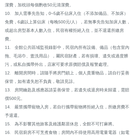
潔費，加枕頭每個酌收50元清潔費。

10.	加人需事先告知，0~5歲不佔床入住（不添加備品、不加床）
免費，6歲以上算佔床（每晚500元/人），若無事先告知加床人數，
或超出房型基本人數入住，民宿有權拒絕入住，並不退還所繳房
費。

11.	全館公共區域監視錄影中，民宿內所有設備、備品（包含室內
拖、毛浴巾、盥洗用品），屬民宿財產，若有損壞、遺失或過度髒
污，或私自攜帶外出，店家可要求原價賠償及報警處理。

12.	離開房間時，請隨手將房門鎖上，個人貴重物品，請自行妥善
保管，如有遺失恕不負責，敬請見諒。

13.	房間鑰匙及感應器請妥善保管，若遺失或退房時未歸還，需賠
償500元。

14.	嚴禁攜帶寵物入房，若自行攜帶寵物將拒絕入住，所繳房費不
予退還。

15.	為不影響其他旅客及維護鄰居休息，全館不可打麻將。

16.	民宿廚房不可烹煮食物；房間內不得使用高用電量電器（如電