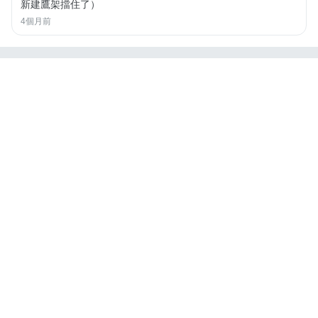
新建鷹架擋住了）
4個月前