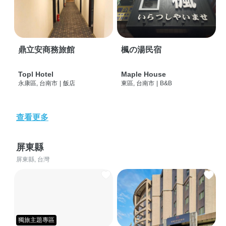
鼎立安商務旅館
楓の湯民宿
Topl Hotel
Maple House
永康區, 台南市
|
飯店
東區, 台南市
|
B&B
查看更多
屏東縣
屏東縣, 台灣
獨旅主題專區