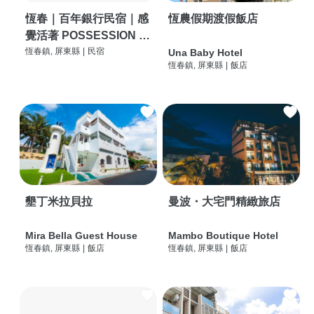
恆春｜百年銀行民宿｜感
恆農假期渡假飯店
覺活著 POSSESSION |
背包客棧 | 恆春必住特色
恆春鎮, 屏東縣
|
民宿
Una Baby Hotel
恆春鎮, 屏東縣
|
飯店
旅店 | HOSTEL |
墾丁米拉貝拉
曼波・大宅門精緻旅店
Mira Bella Guest House
Mambo Boutique Hotel
恆春鎮, 屏東縣
|
飯店
恆春鎮, 屏東縣
|
飯店