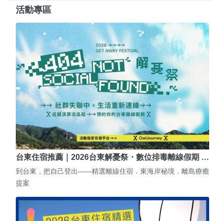
活動專區
台東住宿推薦｜2026台東解憂祭・數位排毒離線假期 …
到台東，把自己登出——精選離線住宿．東海岸秘境．離島療癒
提案