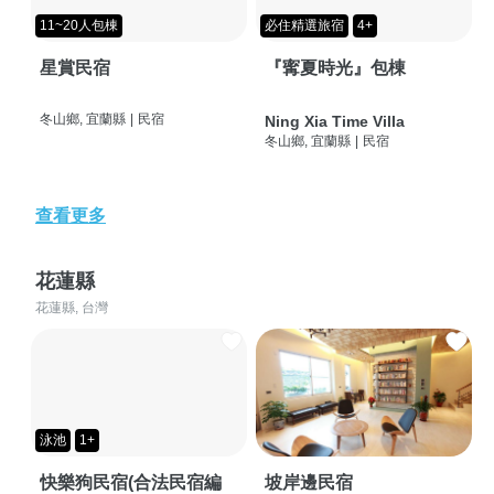
11~20人包棟
必住精選旅宿
4+
星賞民宿
『寗夏時光』包棟
冬山鄉, 宜蘭縣
|
民宿
Ning Xia Time Villa
冬山鄉, 宜蘭縣
|
民宿
查看更多
花蓮縣
花蓮縣, 台灣
泳池
1+
快樂狗民宿(合法民宿編
坡岸邊民宿