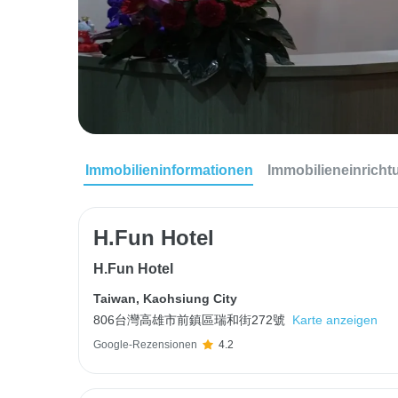
Immobilieninformationen
Immobilieneinrich
H.Fun Hotel
H.Fun Hotel
Taiwan
,
Kaohsiung City
806台灣高雄市前鎮區瑞和街272號
Karte anzeigen
Google-Rezensionen
4.2