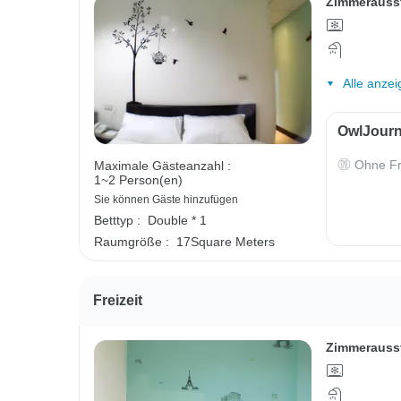
Zimmerauss
Alle anzei
OwlJourn
Ohne Fr
Maximale Gästeanzahl :
1~2 Person(en)
Sie können Gäste hinzufügen
Betttyp :
Double * 1
Raumgröße :
17Square Meters
Freizeit
Zimmerauss