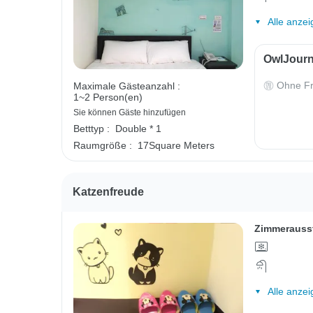
Alle anzei
OwlJourn
Ohne Fr
Maximale Gästeanzahl :
1~2 Person(en)
Sie können Gäste hinzufügen
Betttyp :
Double * 1
Raumgröße :
17Square Meters
Katzenfreude
Zimmerauss
Alle anzei