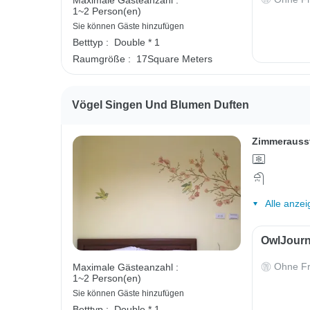
1~2 Person(en)
Sie können Gäste hinzufügen
Betttyp :
Double * 1
Raumgröße :
17Square Meters
Vögel Singen Und Blumen Duften
Zimmerauss
Alle anzei
OwlJourn
Ohne Fr
Maximale Gästeanzahl :
1~2 Person(en)
Sie können Gäste hinzufügen
Betttyp :
Double * 1