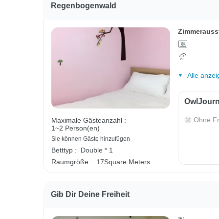
Regenbogenwald
Zimmerauss
Alle anzei
OwlJourn
Ohne Fr
Maximale Gästeanzahl :
1~2 Person(en)
Sie können Gäste hinzufügen
Betttyp :
Double * 1
Raumgröße :
17Square Meters
Gib Dir Deine Freiheit