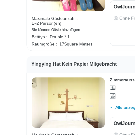
OwlJourn
Ohne Fr
Maximale Gästeanzahl :
1~2 Person(en)
Sie können Gäste hinzufügen
Betttyp :
Double * 1
Raumgröße :
17Square Meters
Yingying Hat Kein Papier Mitgebracht
Zimmerauss
Alle anzei
OwlJourn
Ohne Fr
Maximale Gästeanzahl :