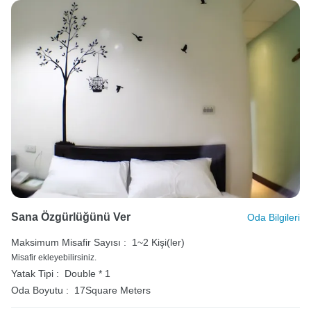
Sana Özgürlüğünü Ver
Oda Bilgileri
Maksimum Misafir Sayısı :
1~2 Kişi(ler)
Misafir ekleyebilirsiniz.
Yatak Tipi :
Double * 1
Oda Boyutu :
17Square Meters