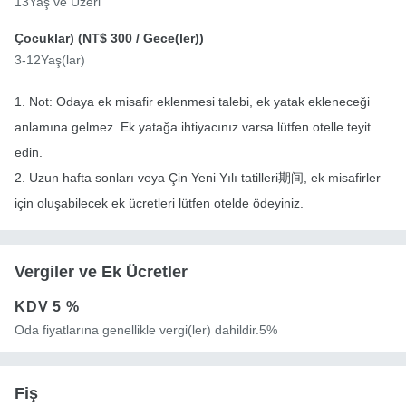
13Yaş ve Üzeri
Çocuklar) (
NT$ 300
/ Gece(ler))
3-12Yaş(lar)
1. Not: Odaya ek misafir eklenmesi talebi, ek yatak ekleneceği
anlamına gelmez. Ek yatağa ihtiyacınız varsa lütfen otelle teyit
edin.
2. Uzun hafta sonları veya Çin Yeni Yılı tatilleri期间, ek misafirler
için oluşabilecek ek ücretleri lütfen otelde ödeyiniz.
Vergiler ve Ek Ücretler
KDV
5 %
Oda fiyatlarına genellikle vergi(ler) dahildir.5%
Fiş