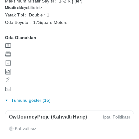
Maksimum Misafir Sayısı :
1~2 Kişi(ler)
Misafir ekleyebilirsiniz.
Yatak Tipi :
Double * 1
Oda Boyutu :
17Square Meters
Oda Olanakları
Tümünü göster (16)
OwlJourneyProje (Kahvaltı Hariç)
İptal Politikası
Kahvaltısız