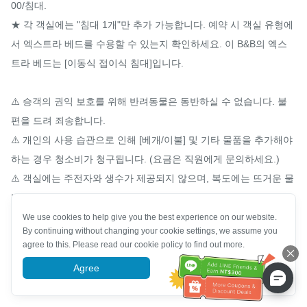
00/침대.

★ 각 객실에는 "침대 1개"만 추가 가능합니다. 예약 시 객실 유형에
서 엑스트라 베드를 수용할 수 있는지 확인하세요. 이 B&B의 엑스
트라 베드는 [이동식 접이식 침대]입니다.

⚠️ 승객의 권익 보호를 위해 반려동물은 동반하실 수 없습니다. 불
편을 드려 죄송합니다.

⚠️ 개인의 사용 습관으로 인해 [베개/이불] 및 기타 물품을 추가해야 
하는 경우 청소비가 청구됩니다. (요금은 직원에게 문의하세요.)

⚠️ 객실에는 주전자와 생수가 제공되지 않으며, 복도에는 뜨거운 물
병과 식수 디스펜서만 제공됩니다.

⚠️ 일회용 세면도구(빗/칫솔 세트/면도기)는 정책 규정에 따라 계속 
We use cookies to help give you the best experience on our website.
By continuing without changing your cookie settings, we assume you
제공됩니다. 필요하신 경우 별도 공지 없이 카운터에 문의하시기 바
agree to this. Please read our cookie policy to find out more.
랍니다.

Agree
More information