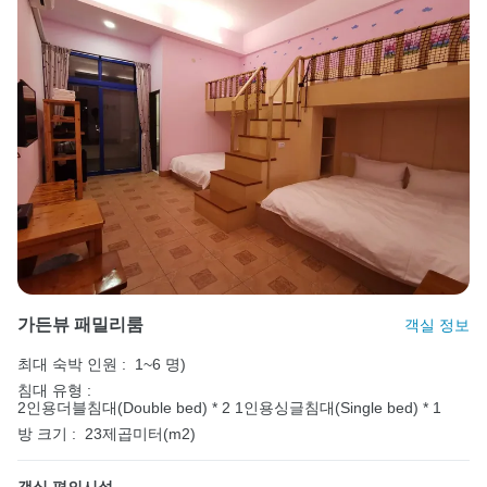
가든뷰 패밀리룸
객실 정보
최대 숙박 인원 :
1~6 명)
침대 유형 :
2인용더블침대(Double bed) * 2
1인용싱글침대(Single bed) * 1
방 크기 :
23제곱미터(m2)