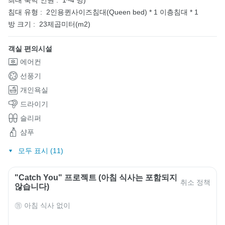
최대 숙박 인원 :
1~4 명)
침대 유형 :
2인용퀸사이즈침대(Queen bed) * 1
이층침대 * 1
방 크기 :
23제곱미터(m2)
객실 편의시설
에어컨
선풍기
개인욕실
드라이기
슬리퍼
샴푸
모두 표시 (11)
"Catch You" 프로젝트 (아침 식사는 포함되지
취소 정책
않습니다)
아침 식사 없이