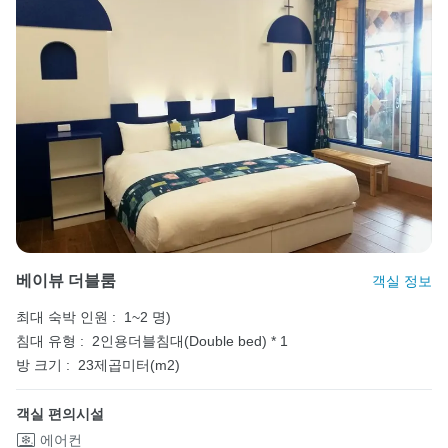
베이뷰 더블룸
객실 정보
최대 숙박 인원 :
1~2 명)
침대 유형 :
2인용더블침대(Double bed) * 1
방 크기 :
23제곱미터(m2)
객실 편의시설
에어컨