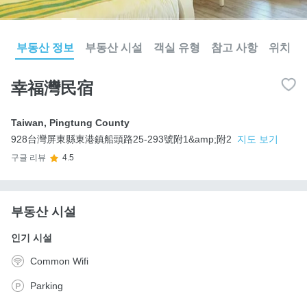
부동산 정보
부동산 시설
객실 유형
참고 사항
위치
幸福灣民宿
Taiwan
,
Pingtung County
928台灣屏東縣東港鎮船頭路25-293號附1&amp;附2
지도 보기
구글 리뷰
4.5
부동산 시설
인기 시설
Common Wifi
Parking