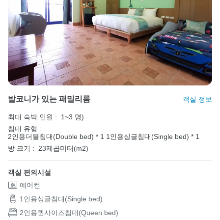
발코니가 있는 패밀리룸
객실 정보
최대 숙박 인원 :
1~3 명)
침대 유형 :
2인용더블침대(Double bed) * 1
1인용싱글침대(Single bed) * 1
방 크기 :
23제곱미터(m2)
객실 편의시설
에어컨
1인용싱글침대(Single bed)
2인용퀸사이즈침대(Queen bed)