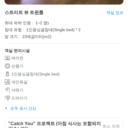
스트리트 뷰 트윈룸
객실 정보
최대 숙박 인원 :
1~2 명)
침대 유형 :
1인용싱글침대(Single bed) * 2
방 크기 :
23제곱미터(m2)
객실 편의시설
에어컨
선풍기
1인용싱글침대(Single bed)
개인욕실
샤워기
드라이기
모두 표시 (11)
"Catch You" 프로젝트 (아침 식사는 포함되지
취소 정책