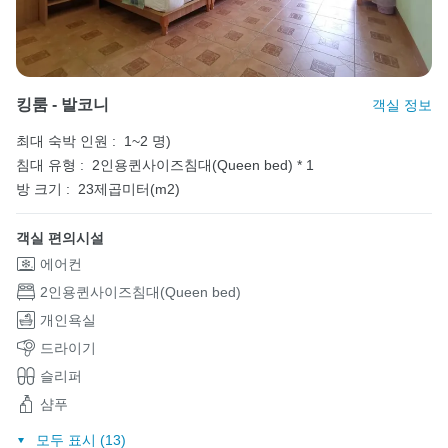
킹룸 - 발코니
객실 정보
최대 숙박 인원 :
1~2 명)
침대 유형 :
2인용퀸사이즈침대(Queen bed) * 1
방 크기 :
23제곱미터(m2)
객실 편의시설
에어컨
2인용퀸사이즈침대(Queen bed)
개인욕실
드라이기
슬리퍼
샴푸
모두 표시 (13)