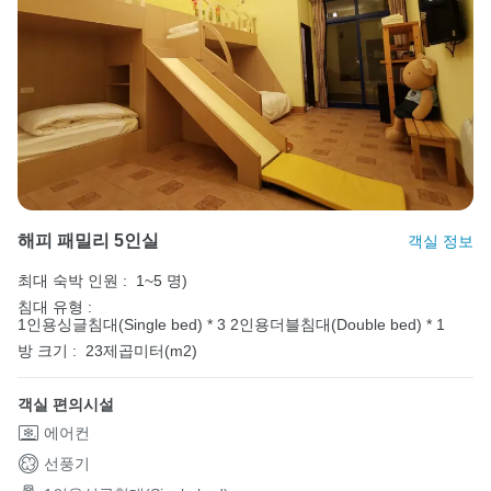
해피 패밀리 5인실
객실 정보
최대 숙박 인원 :
1~5 명)
침대 유형 :
1인용싱글침대(Single bed) * 3
2인용더블침대(Double bed) * 1
방 크기 :
23제곱미터(m2)
객실 편의시설
에어컨
선풍기