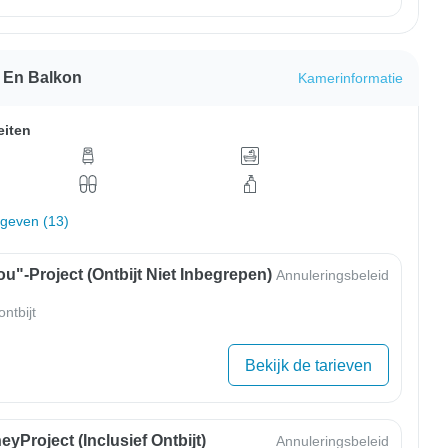
t En Balkon
Kamerinformatie
eiten
rgeven (13)
u"-Project (ontbijt Niet Inbegrepen)
Annuleringsbeleid
ntbijt
Bekijk de tarieven
yProject (inclusief Ontbijt)
Annuleringsbeleid