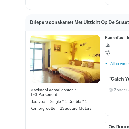
Driepersoonskamer Met Uitzicht Op De Straa
Kamerfacilit
Alles wee
"Catch Yo
Zonder o
Maximaal aantal gasten :
1~3 Personen)
Bedtype :
Single * 1
Double * 1
Kamergrootte :
23Square Meters
OwlJourne