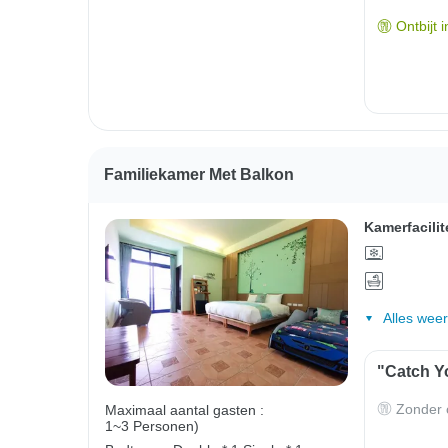
Ontbijt 
Familiekamer Met Balkon
Kamerfacilit
Alles wee
"Catch Yo
Zonder o
Maximaal aantal gasten :
1~3 Personen)