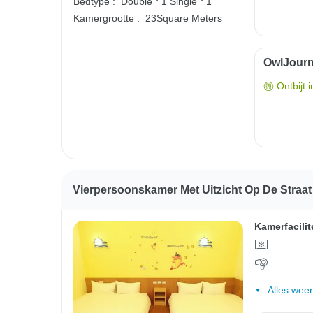
Bedtype :
Double * 1
Single * 1
Kamergrootte :
23Square Meters
OwlJourne
Ontbijt 
Vierpersoonskamer Met Uitzicht Op De Straa
Kamerfacilit
Alles wee