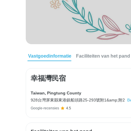
Vastgoedinformatie
Faciliteiten van het pand
幸福灣民宿
Taiwan
,
Pingtung County
928台灣屏東縣東港鎮船頭路25-293號附1&amp;附2
Be
Google-recensies
4.5