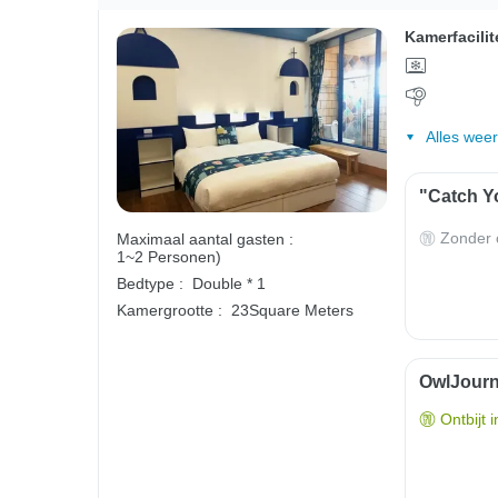
Kamerfacilit
Alles wee
"Catch Yo
Zonder o
Maximaal aantal gasten :
1~2 Personen)
Bedtype :
Double * 1
Kamergrootte :
23Square Meters
OwlJourne
Ontbijt 