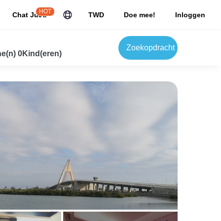
HOT
Chat JuJu
TWD
Doe mee!
Inloggen
Zoekopdracht
e(n) 0Kind(eren)