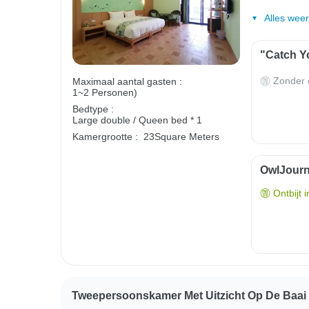
Alles wee
"Catch Yo
Zonder o
Maximaal aantal gasten :
1~2 Personen)
Bedtype :
Large double / Queen bed * 1
Kamergrootte :
23Square Meters
OwlJourne
Ontbijt 
Tweepersoonskamer Met Uitzicht Op De Baai