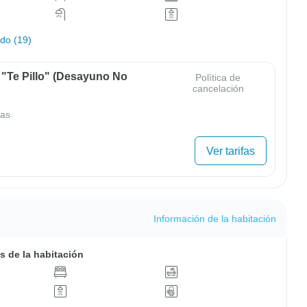
odo (19)
 "Te Pillo" (Desayuno No
Política de
cancelación
as
Ver tarifas
Información de la habitación
s de la habitación