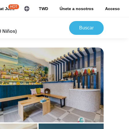
HOT
at JuJu
TWD
Únete a nosotros
Acceso
Buscar
0 Niños)