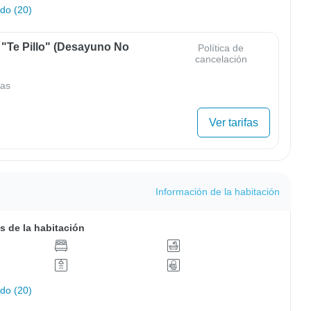
odo (20)
 "Te Pillo" (Desayuno No
Política de
cancelación
as
Ver tarifas
Información de la habitación
s de la habitación
odo (20)