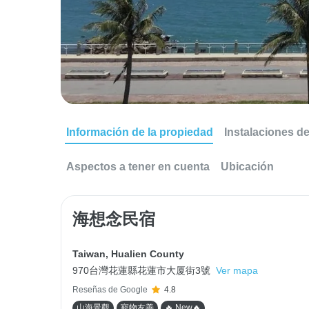
Información de la propiedad
Instalaciones d
Aspectos a tener en cuenta
Ubicación
海想念民宿
Taiwan
,
Hualien County
970台灣花蓮縣花蓮市大厦街3號
Ver mapa
Reseñas de Google
4.8
山海景觀
寵物友善
🔥 New🔥