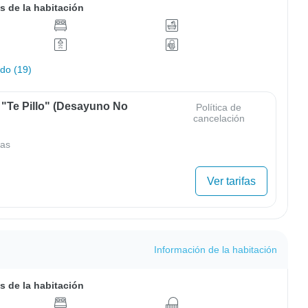
s de la habitación
odo (19)
 "Te Pillo" (Desayuno No
Política de
cancelación
as
Ver tarifas
Información de la habitación
s de la habitación