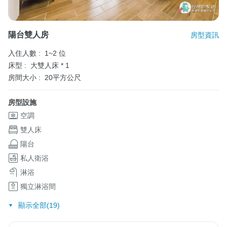
陽台雙人房
房型資訊
入住人數 :
1~2 位
床型 :
大雙人床 * 1
房間大小 :
20平方公尺
房型設施
空調
雙人床
陽台
私人衛浴
淋浴
獨立淋浴間
顯示全部(19)