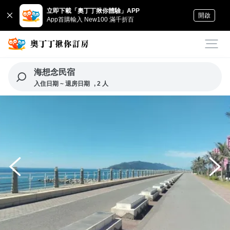
立即下載「奧丁丁揪你體驗」APP
開啟
App首購輸入 New100 滿千折百
海想念民宿
入住日期 ~ 退房日期
, 2 人