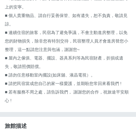
上的安寧。

■ 個人貴重物品、請自行妥善保管、如有遺失，恕不負責，敬請見
諒。

■ ​連續住宿的旅客，民宿為了避免爭議，不會主動進房整理，以免
您的財物損失，除非您有特別交待，民宿整理人員才會進房替您小
整理，這一點請您注意與包涵，謝謝您~

■ 屋內之傢俱、電器、擺設、器具系列等為民宿財產，折損或遺
失，敬請照價賠償。

■ 請勿任意移動室內擺設(如床舖、液晶電視）。

■ 請把民宿當成您自己的家一樣愛護，並期盼您常回來看我們 !

■ 若有服務不周之處，請告訴我們， 謝謝您的合作，祝旅途平安順
心 !
旅館描述