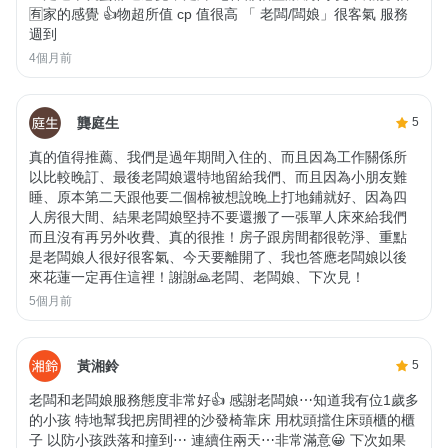
🈶家的感覺 👍物超所值 cp 值很高 「 老闆/闆娘」很客氣 服務
週到
4個月前
龔庭生
5
真的值得推薦、我們是過年期間入住的、而且因為工作關係所
以比較晚訂、最後老闆娘還特地留給我們、而且因為小朋友難
睡、原本第二天跟他要二個棉被想說晚上打地鋪就好、因為四
人房很大間、結果老闆娘堅持不要還搬了一張單人床來給我們
而且沒有再另外收費、真的很推！房子跟房間都很乾淨、重點
是老闆娘人很好很客氣、今天要離開了、我也答應老闆娘以後
來花蓮一定再住這裡！謝謝🙏老闆、老闆娘、下次見！
5個月前
黃湘鈴
5
老闆和老闆娘服務態度非常好👍 感謝老闆娘⋯知道我有位1歲多
的小孩 特地幫我把房間裡的沙發椅靠床 用枕頭擋住床頭櫃的櫃
子 以防小孩跌落和撞到⋯ 連續住兩天⋯非常滿意😀 下次如果