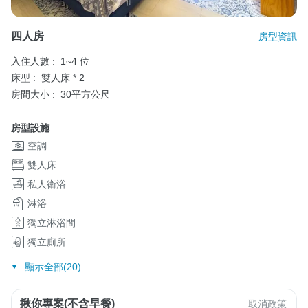
四人房
房型資訊
入住人數 :
1~4 位
床型 :
雙人床 * 2
房間大小 :
30平方公尺
房型設施
空調
雙人床
私人衛浴
淋浴
獨立淋浴間
獨立廁所
顯示全部(20)
揪你專案(不含早餐)
取消政策