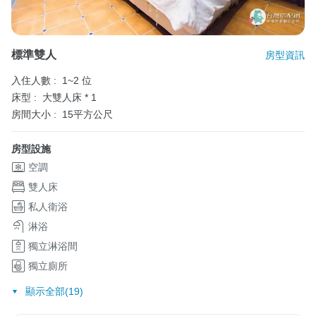
標準雙人
房型資訊
入住人數 :
1~2 位
床型 :
大雙人床 * 1
房間大小 :
15平方公尺
房型設施
空調
雙人床
私人衛浴
淋浴
獨立淋浴間
獨立廁所
顯示全部(19)