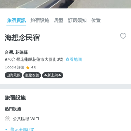
旅宿資訊
旅宿設施
房型
訂房須知
位置
海想念民宿
台灣
,
花蓮縣
970台灣花蓮縣花蓮市大厦街3號
查看地圖
Google 評論
4.8
山海景觀
寵物友善
🔥新上架🔥
旅宿設施
熱門設施
公共區域 WIFI
顯示全部(23)