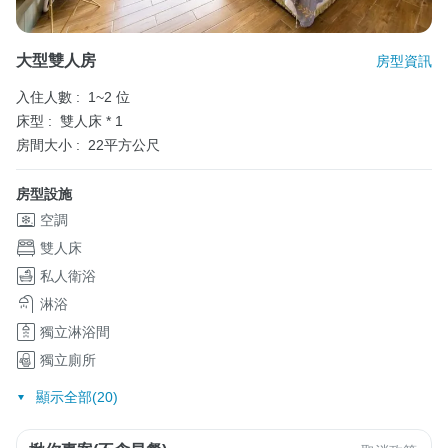
大型雙人房
房型資訊
入住人數 :
1~2 位
床型 :
雙人床 * 1
房間大小 :
22平方公尺
房型設施
空調
雙人床
私人衛浴
淋浴
獨立淋浴間
獨立廁所
顯示全部(20)