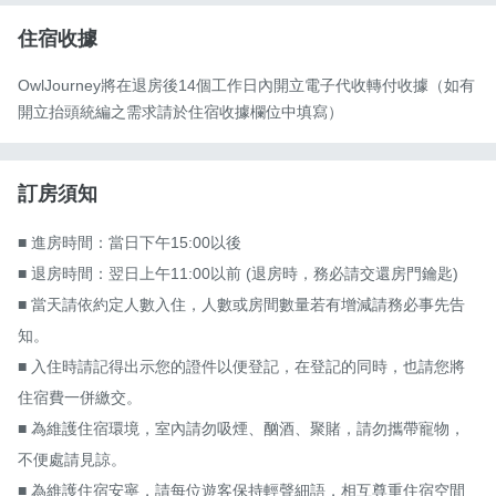
住宿收據
OwlJourney將在退房後14個工作日內開立電子代收轉付收據（如有
開立抬頭統編之需求請於住宿收據欄位中填寫）
訂房須知
■ 進房時間：當日下午15:00以後

■ 退房時間：翌日上午11:00以前 (退房時，務必請交還房門鑰匙)

■ 當天請依約定人數入住，人數或房間數量若有增減請務必事先告
知。

■ 入住時請記得出示您的證件以便登記，在登記的同時，也請您將
住宿費一併繳交。

■ 為維護住宿環境，室內請勿吸煙、酗酒、聚賭，請勿攜帶寵物，
不便處請見諒。

■ 為維護住宿安寧，請每位遊客保持輕聲細語，相互尊重住宿空間