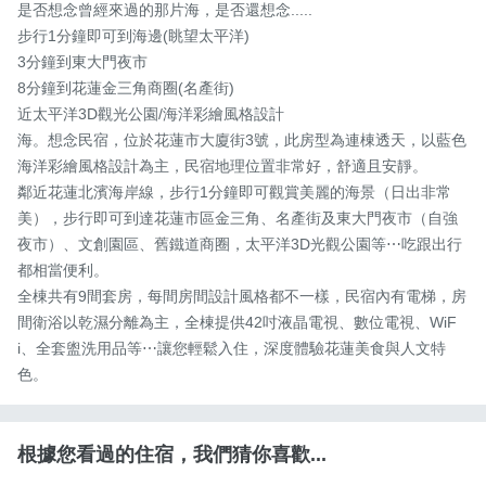
是否想念曾經來過的那片海，是否還想念.....

步行1分鐘即可到海邊(眺望太平洋)

3分鐘到東大門夜市

8分鐘到花蓮金三角商圈(名產街)

近太平洋3D觀光公園/海洋彩繪風格設計

海。想念民宿，位於花蓮市大廈街3號，此房型為連棟透天，以藍色
海洋彩繪風格設計為主，民宿地理位置非常好，舒適且安靜。

鄰近花蓮北濱海岸線，步行1分鐘即可觀賞美麗的海景（日出非常
美），步行即可到達花蓮市區金三角、名產街及東大門夜市（自強
夜市）、文創園區、舊鐵道商圈，太平洋3D光觀公園等⋯吃跟出行
都相當便利。

全棟共有9間套房，每間房間設計風格都不一樣，民宿內有電梯，房
間衛浴以乾濕分離為主，全棟提供42吋液晶電視、數位電視、WiF
i、全套盥洗用品等⋯讓您輕鬆入住，深度體驗花蓮美食與人文特
色。
根據您看過的住宿，我們猜你喜歡...