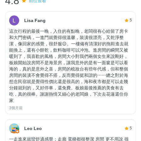
4.8
前往查看
Lisa Fang
5
這次行程的最後一晚，入住的有點晚，老闆很有心給留了房卡
和大門密碼，一進門就覺得很溫馨，裝潢很漂亮，又乾淨整
潔，像回家的感覺，很舒服😌。一樓備有清潔好的拖鞋進去就
能換上，還有小餅乾，飲料咖啡可以冲泡。進房間的瞬間又被
暖到了，我喜歡的風格，房間大小對我們兩個女生來說剛好，
板娘開始說房間不是海景房，讓我意外的是有一面窗是可以看
海的，真的是意外之喜，房間的梳妝台有些年代感，但和整個
房間的裝潢不會覺得不搭，反而覺得挺和諧的⋯⋯總之對於海
想念民宿就是覺得性價比還是很高的，海和夜市都是可以走幾
分鐘就到的，又好停車，還免費。板娘最後推薦的美食有去
吃，真的很棒。謝謝熱情又細心的老闆娘，下次去花蓮還住你
家
3個月前
Leo Leo
5
一走進來就蠻舒適感覺；走廊 電梯都很整潔 房間 更不用說 很