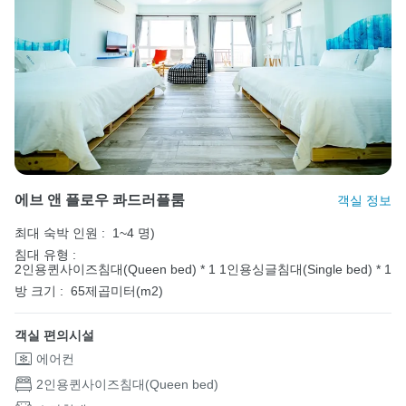
에브 앤 플로우 콰드러플룸
객실 정보
최대 숙박 인원 :
1~4 명)
침대 유형 :
2인용퀸사이즈침대(Queen bed) * 1
1인용싱글침대(Single bed) * 1
방 크기 :
65제곱미터(m2)
객실 편의시설
에어컨
2인용퀸사이즈침대(Queen bed)