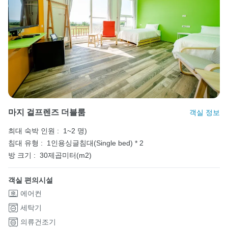
마지 걸프렌즈 더블룸
객실 정보
최대 숙박 인원 :
1~2 명)
침대 유형 :
1인용싱글침대(Single bed) * 2
방 크기 :
30제곱미터(m2)
객실 편의시설
에어컨
세탁기
의류건조기