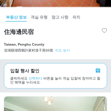
부동산 정보
객실 유형
참고 사항
위치
住海邊民宿
Taiwan
,
Penghu County
澎湖縣湖西鄉許家村港子尾66號
지도 보기
입찰 행사 할인
클릭하세요
선택하다
버튼을 눌러 객실 입찰에 참여하고 할
인 혜택을 누리세요.