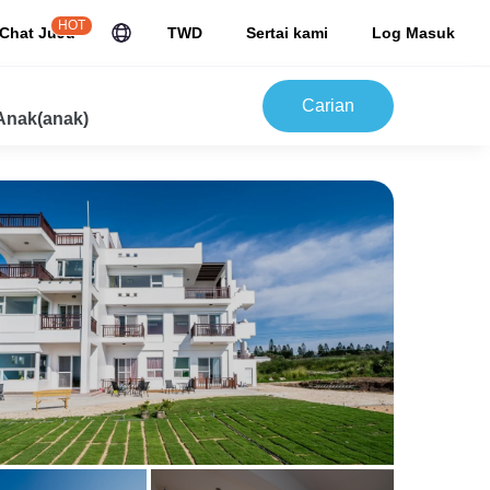
HOT
Chat JuJu
TWD
Sertai kami
Log Masuk
Carian
Anak(anak)