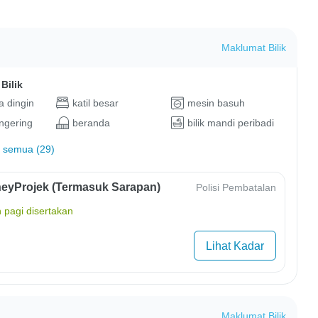
Maklumat Bilik
Bilik
 dingin
katil besar
mesin basuh
ngering
beranda
bilik mandi peribadi
 semua (29)
eyProjek (Termasuk Sarapan)
Polisi Pembatalan
 pagi disertakan
Lihat Kadar
Maklumat Bilik