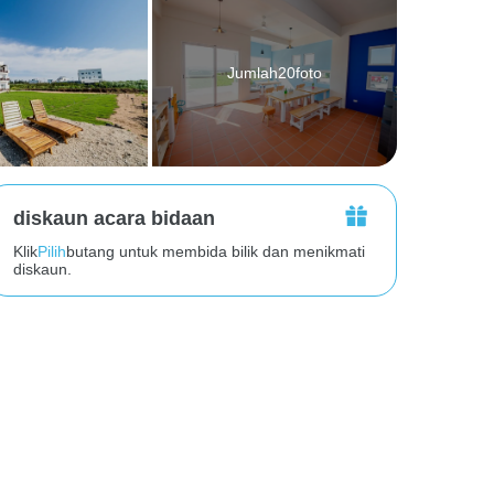
Jumlah20foto
diskaun acara bidaan
Klik
Pilih
butang untuk membida bilik dan menikmati
diskaun.