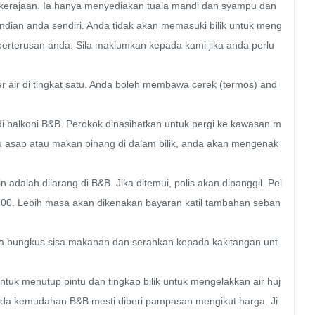
 kerajaan. Ia hanya menyediakan tuala mandi dan syampu dan 
dian anda sendiri. Anda tidak akan memasuki bilik untuk meng
terusan anda. Sila maklumkan kepada kami jika anda perlu 
er air di tingkat satu. Anda boleh membawa cerek (termos) and
i balkoni B&B. Perokok dinasihatkan untuk pergi ke kawasan m
bau asap atau makan pinang di dalam bilik, anda akan mengenak
n adalah dilarang di B&B. Jika ditemui, polis akan dipanggil. Pel
:00. Lebih masa akan dikenakan bayaran katil tambahan seban
sila bungkus sisa makanan dan serahkan kepada kakitangan unt
untuk menutup pintu dan tingkap bilik untuk mengelakkan air huj
ada kemudahan B&B mesti diberi pampasan mengikut harga. Ji