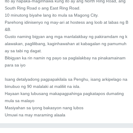
Ito ay napaka-maginhawa kung ito ay ang North Ring Road, ang 
South Ring Road o ang East Ring Road.

10 minutong biyahe lang ito mula sa Magong City.

Parehong idinisenyo ng may-ari at hostess ang loob at labas ng B
&B.

Gusto naming bigyan ang mga manlalakbay ng pakiramdam ng k
alawakan, paglilibang, kaginhawahan at kabagalan ng pamumuh
ay sa tabi ng dagat.

Bibigyan ka rin namin ng payo sa paglalakbay na pinakamainam 
para sa iyo

Isang detalyadong pagpapakilala sa Penghu, isang arkipelago na 
binubuo ng 90 malalaki at maliliit na isla.

Hayaan kang lubusang makapagpahinga pagkatapos dumating 
mula sa malayo

Masiyahan sa iyong bakasyon nang lubos

Umuwi na may maraming alaala