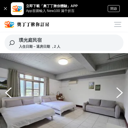
立即下載「奧丁丁揪你體驗」APP
開啟
App首購輸入 New100 滿千折百
璞光庭民宿
入住日期 ~ 退房日期
, 2 人