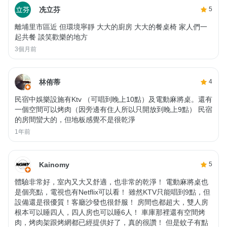
冼立芬
5
離埔里市區近 但環境寧靜 大大的廚房 大大的餐桌椅 家人們一
起共餐 談笑歡樂的地方
3個月前
林侑蒂
4
民宿中娛樂設施有Ktv （可唱到晚上10點）及電動麻將桌。還有
一個空間可以烤肉（因旁邊有住人所以只開放到晚上9點） 民宿
的房間蠻大的，但地板感覺不是很乾淨
1年前
Kainomy
5
體驗非常好，室內又大又舒適，也非常的乾淨！ 電動麻將桌也
是個亮點，電視也有Netflix可以看！ 雖然KTV只能唱到9點，但
設備還是很優質！客廳沙發也很舒服！ 房間也都超大，雙人房
根本可以睡四人，四人房也可以睡6人！ 車庫那裡還有空間烤
肉，烤肉架跟烤網都已經提供好了，真的很讚！ 但是蚊子有點