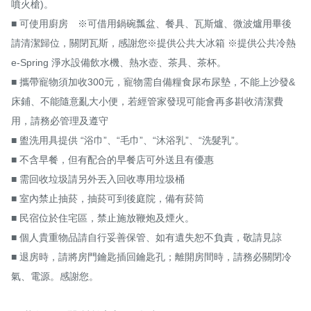
噴火槍)。

■ 可使用廚房　※可借用鍋碗瓢盆、餐具、瓦斯爐、微波爐用畢後
請清潔歸位，關閉瓦斯，感謝您※提供公共大冰箱 ※提供公共冷熱
e-Spring 淨水設備飲水機、熱水壺、茶具、茶杯。

■ 攜帶寵物須加收300元，寵物需自備糧食尿布尿墊，不能上沙發&
床鋪、不能隨意亂大小便，若經管家發現可能會再多斟收清潔費
用，請務必管理及遵守

■ 盥洗用具提供 “浴巾”、“毛巾”、“沐浴乳”、“洗髮乳”。

■ 不含早餐，但有配合的早餐店可外送且有優惠

■ 需回收垃圾請另外丟入回收專用垃圾桶

■ 室內禁止抽菸，抽菸可到後庭院，備有菸筒

■ 民宿位於住宅區，禁止施放鞭炮及煙火。

■ 個人貴重物品請自行妥善保管、如有遺失恕不負責，敬請見諒

■ 退房時，請將房門鑰匙插回鑰匙孔；離開房間時，請務必關閉冷
氣、電源。感謝您。
