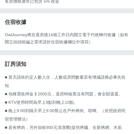
客房價格通常已包含 5% 稅金
住宿收據
OwlJourney將在退房後14個工作日內開立電子代收轉付收據（如有
開立抬頭統編之需求請於住宿收據欄位中填寫）
訂房須知
■ 當天請依約定人數入住，人數或房間數量若有增減請務必事先告
知

■ 包棟需收押金＄2000元，退房時檢查沒有問題，會全額退還。

■ KTV使用時間為早上9點到晚上10點。

■ 晚上9:00到隔天早上9:00禁止在戶外烤肉、喧嘩。（依照政府民
宿管理辦法）

■ 若有烤肉，另外加收900元清潔費(提供烤爐、全新烤網、木炭、