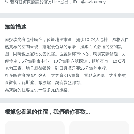
※ 若有任何問題請於官方Line提出，ID：@owljourney
旅館描述
南投璞光庭包棟民宿，位於埔里市區，提供10-24人包棟，風格以自
然質感的空間呈現。搭配暖色系的家居，溫柔而又舒適的空間氛
圍，同時也是寵物友善民宿。位置緊鄰市中心，環境安靜舒適，方
便停車，5分鐘到市中心，10分鐘到六號國道，距離夜市、18℃巧
克力工廠、地母廟都很近，到日月潭只要25分鐘的車程。

可在民宿庭院進行烤肉、大客廳KTV歡聚，電動麻將桌，大廚房煮
食聚餐，瓦斯爐、微波爐、鍋碗瓢盆都有。

為來訪的住客提供一個多元的娛樂。
根據您看過的住宿，我們猜你喜歡...