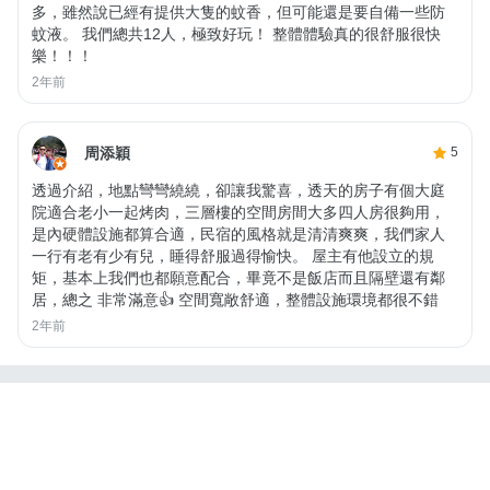
多，雖然說已經有提供大隻的蚊香，但可能還是要自備一些防
蚊液。 我們總共12人，極致好玩！ 整體體驗真的很舒服很快
樂！！！
2年前
周添穎
5
透過介紹，地點彎彎繞繞，卻讓我驚喜，透天的房子有個大庭
院適合老小一起烤肉，三層樓的空間房間大多四人房很夠用，
是內硬體設施都算合適，民宿的風格就是清清爽爽，我們家人
一行有老有少有兒，睡得舒服過得愉快。 屋主有他設立的規
矩，基本上我們也都願意配合，畢竟不是飯店而且隔壁還有鄰
居，總之 非常滿意👍 空間寬敞舒適，整體設施環境都很不錯
2年前