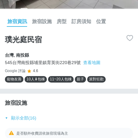
旅宿資訊
旅宿設施
房型
訂房須知
位置
璞光庭民宿
台灣
,
南投縣
545台灣南投縣埔里鎮育英街220巷29號
查看地圖
Google 評論
4.6
寵物友善
10人⬇包棟
11~20人包棟
親子
派對狂歡
旅宿設施
顯示全部(16)
是否額外收費請依旅宿現場為主