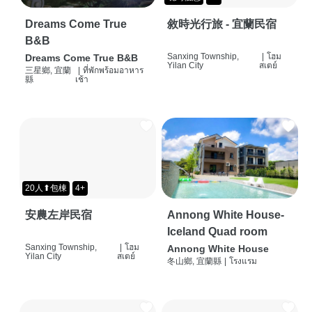
Dreams Come True
敘時光行旅 - 宜蘭民宿
B&B
Sanxing Township,
|
โฮม
Dreams Come True B&B
Yilan City
สเตย์
三星鄉, 宜蘭
|
ที่พักพร้อมอาหาร
縣
เช้า
20人⬆包棟
4+
安農左岸民宿
Annong White House-
Iceland Quad room
Sanxing Township,
|
โฮม
Annong White House
Yilan City
สเตย์
冬山鄉, 宜蘭縣
|
โรงแรม