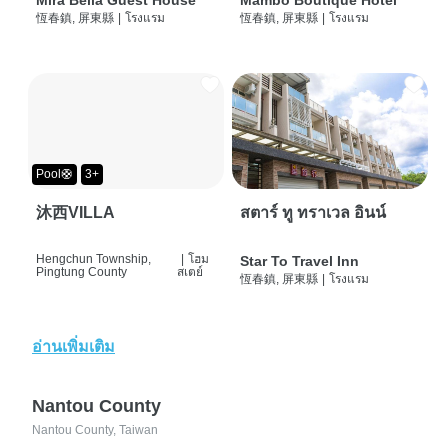
Mira Bella Guest House
Mambo Boutique Hotel
恆春鎮, 屏東縣
|
โรงแรม
恆春鎮, 屏東縣
|
โรงแรม
Pool🛟
3+
沐西VILLA
สตาร์ ทู ทราเวล อินน์
Hengchun Township,
|
โฮม
Star To Travel Inn
Pingtung County
สเตย์
恆春鎮, 屏東縣
|
โรงแรม
อ่านเพิ่มเติม
Nantou County
Nantou County, Taiwan