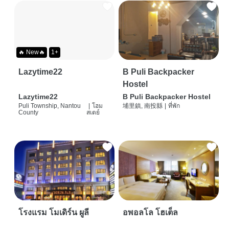
🔥 New🔥
1+
Lazytime22
B Puli Backpacker
Hostel
Lazytime22
B Puli Backpacker Hostel
Puli Township, Nantou
|
โฮม
埔里鎮, 南投縣
|
ที่พัก
County
สเตย์
โรงแรม โมเดิร์น ผูลี
อพอลโล โฮเต็ล