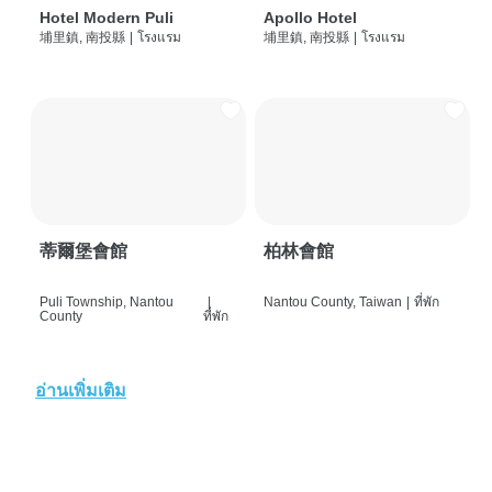
Hotel Modern Puli
Apollo Hotel
埔里鎮, 南投縣
|
โรงแรม
埔里鎮, 南投縣
|
โรงแรม
蒂爾堡會館
柏林會館
Puli Township, Nantou
|
Nantou County, Taiwan
|
ที่พัก
County
ที่พัก
อ่านเพิ่มเติม