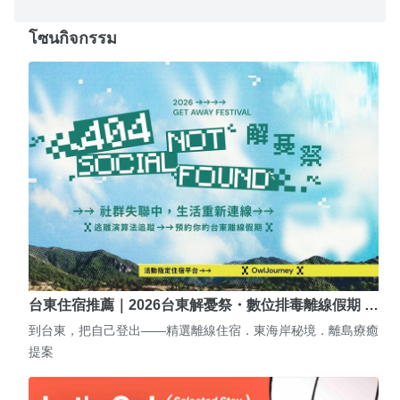
โซนกิจกรรม
台東住宿推薦｜2026台東解憂祭・數位排毒離線假期 …
到台東，把自己登出——精選離線住宿．東海岸秘境．離島療癒
提案