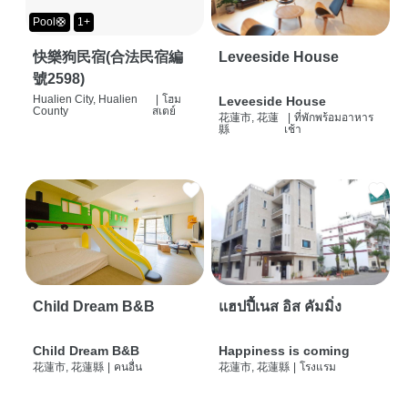
Pool🛟
1+
快樂狗民宿(合法民宿編
Leveeside House
號2598)
Hualien City, Hualien
|
โฮม
Leveeside House
County
สเตย์
花蓮市, 花蓮
|
ที่พักพร้อมอาหาร
縣
เช้า
Child Dream B&B
แฮปปี้เนส อิส คัมมิ่ง
Child Dream B&B
Happiness is coming
花蓮市, 花蓮縣
|
คนอื่น
花蓮市, 花蓮縣
|
โรงแรม