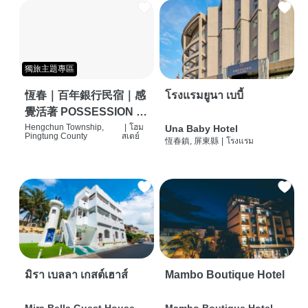
獨旅主題專區
恆春｜百年銀行民宿｜感
โรงแรมยูนา เบบี้
覺活著 POSSESSION |
背包客棧 | 恆春必住特色
Hengchun Township,
|
โฮม
Una Baby Hotel
Pingtung County
สเตย์
恆春鎮, 屏東縣
|
โรงแรม
旅店 | HOSTEL |
มิรา เบลลา เกสต์เฮาส์
Mambo Boutique Hotel