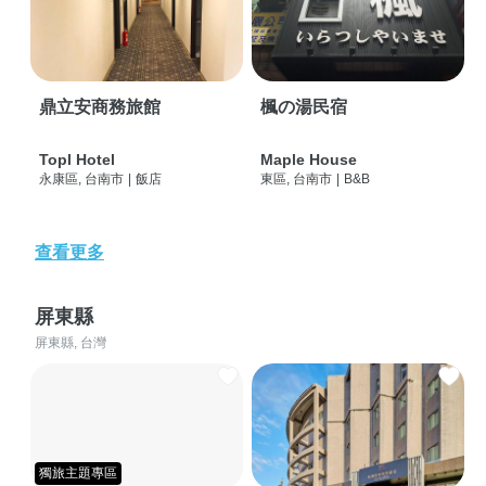
鼎立安商務旅館
楓の湯民宿
Topl Hotel
Maple House
永康區, 台南市
|
飯店
東區, 台南市
|
B&B
查看更多
屏東縣
屏東縣, 台灣
獨旅主題專區