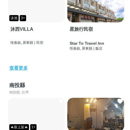
泳池
3+
沐西VILLA
星旅行民宿
恆春鎮, 屏東縣
|
民宿
Star To Travel Inn
恆春鎮, 屏東縣
|
飯店
查看更多
南投縣
南投縣, 台灣
🔥新上架🔥
1+