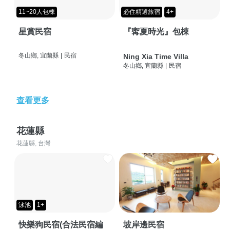
11~20人包棟
必住精選旅宿
4+
星賞民宿
『寗夏時光』包棟
冬山鄉, 宜蘭縣
|
民宿
Ning Xia Time Villa
冬山鄉, 宜蘭縣
|
民宿
查看更多
花蓮縣
花蓮縣, 台灣
泳池
1+
快樂狗民宿(合法民宿編
坡岸邊民宿