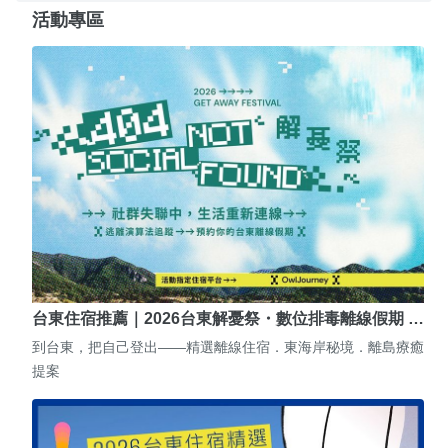
活動專區
台東住宿推薦｜2026台東解憂祭・數位排毒離線假期 …
到台東，把自己登出——精選離線住宿．東海岸秘境．離島療癒
提案