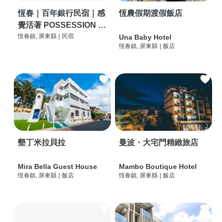
恆春｜百年銀行民宿｜感
恆農假期渡假飯店
覺活著 POSSESSION |
背包客棧 | 恆春必住特色
恆春鎮, 屏東縣
|
民宿
Una Baby Hotel
恆春鎮, 屏東縣
|
飯店
旅店 | HOSTEL |
墾丁米拉貝拉
曼波・大宅門精緻旅店
Mira Bella Guest House
Mambo Boutique Hotel
恆春鎮, 屏東縣
|
飯店
恆春鎮, 屏東縣
|
飯店