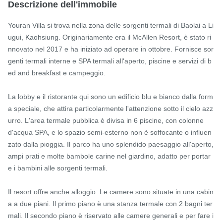
Descrizione dell'immobile
Youran Villa si trova nella zona delle sorgenti termali di Baolai a Li
ugui, Kaohsiung. Originariamente era il McAllen Resort, è stato ri
nnovato nel 2017 e ha iniziato ad operare in ottobre. Fornisce sor
genti termali interne e SPA termali all'aperto, piscine e servizi di b
ed and breakfast e campeggio.

La lobby e il ristorante qui sono un edificio blu e bianco dalla form
a speciale, che attira particolarmente l'attenzione sotto il cielo azz
urro. L'area termale pubblica è divisa in 6 piscine, con colonne 
d'acqua SPA, e lo spazio semi-esterno non è soffocante o influen
zato dalla pioggia. Il parco ha uno splendido paesaggio all'aperto, 
ampi prati e molte bambole carine nel giardino, adatto per portar
e i bambini alle sorgenti termali.

Il resort offre anche alloggio. Le camere sono situate in una cabin
a a due piani. Il primo piano è una stanza termale con 2 bagni ter
mali. Il secondo piano è riservato alle camere generali e per fare i