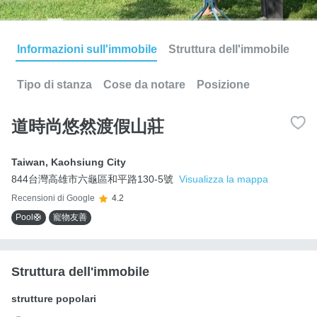
Informazioni sull'immobile
Struttura dell'immobile
Tipo di stanza
Cose da notare
Posizione
道時尚悠然渡假山莊
Taiwan
,
Kaohsiung City
844台灣高雄市六龜區和平路130-5號
Visualizza la mappa
Recensioni di Google
4.2
Pool🛟
寵物友善
Struttura dell'immobile
strutture popolari