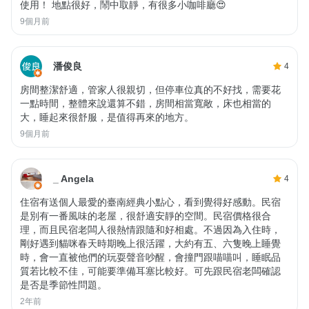
使用！ 地點很好，鬧中取靜，有很多小咖啡廳😍
9個月前
潘俊良
4
房間整潔舒適，管家人很親切，但停車位真的不好找，需要花
一點時間，整體來說還算不錯，房間相當寬敞，床也相當的
大，睡起來很舒服，是值得再來的地方。
9個月前
_ Angela
4
住宿有送個人最愛的臺南經典小點心，看到覺得好感動。民宿
是別有一番風味的老屋，很舒適安靜的空間。民宿價格很合
理，而且民宿老闆人很熱情跟隨和好相處。不過因為入住時，
剛好遇到貓咪春天時期晚上很活躍，大約有五、六隻晚上睡覺
時，會一直被他們的玩耍聲音吵醒，會撞門跟喵喵叫，睡眠品
質若比較不佳，可能要準備耳塞比較好。可先跟民宿老闆確認
是否是季節性問題。
2年前