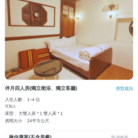
伴月四人房(獨立衛浴、獨立客廳)
房型資訊
入住人數 :
1~4 位
可加人
床型 :
大雙人床 * 1
雙人床 * 1
房間大小 :
24平方公尺
揪你專案(不含早餐)
取消政策