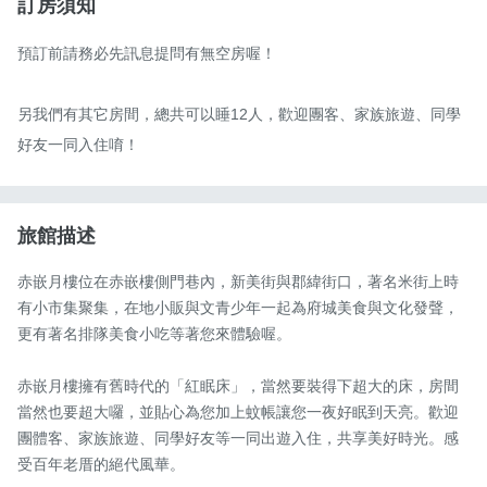
訂房須知
預訂前請務必先訊息提問有無空房喔！

另我們有其它房間，總共可以睡12人，歡迎團客、家族旅遊、同學
好友一同入住唷！
旅館描述
赤嵌月樓位在赤嵌樓側門巷內，新美街與郡緯街口，著名米街上時
有小市集聚集，在地小販與文青少年一起為府城美食與文化發聲，
更有著名排隊美食小吃等著您來體驗喔。

赤嵌月樓擁有舊時代的「紅眠床」，當然要裝得下超大的床，房間
當然也要超大囉，並貼心為您加上蚊帳讓您一夜好眠到天亮。歡迎
團體客、家族旅遊、同學好友等一同出遊入住，共享美好時光。感
受百年老厝的絕代風華。
