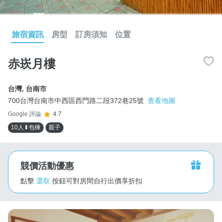
旅宿資訊
房型
訂房須知
位置
赤崁月樓
台灣
,
台南市
700台灣台南市中西區西門路二段372巷25號
查看地圖
Google 評論
4.7
10人⬇包棟
親子
競價活動優惠
點擊
選取
按鈕可對房間自行出價享折扣