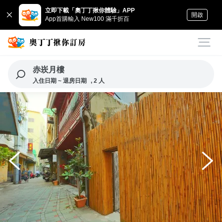
立即下載「奧丁丁揪你體驗」APP
開啟
App首購輸入 New100 滿千折百
赤崁月樓
入住日期 ~ 退房日期
, 2 人