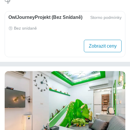
OwlJourneyProjekt (bez Snídaně)
Storno podmínky
Bez snídaně
Zobrazit ceny