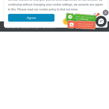
continuing without changing your cookie settings, we assume you agree
to this. Please read our cookie policy to find out more.
Agree
More information
Pomoc se zákaznickým servisem
Zavolejte nám：
+886-2-6610-0183
(Vhodné pro seniory)
Číslo faxu：
+886-2-6610-0185
Úřední hodiny：
Všední dny 10:00 ~ 18:30
Skupina OwlTing
Oficiální webové stránky
Official Website
OwlTing Premium