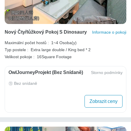
Nový Čtyřlůžkový Pokoj S Dinosaury
Informace o pokoji
Maximální počet hostů :
1~4 Osoba(y)
Typ postele :
Extra large double / King bed * 2
Velikost pokoje :
16Square Footage
OwlJourneyProjekt (bez Snídaně)
Storno podmínky
Bez snídaně
Zobrazit ceny