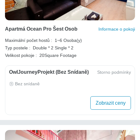
Apartmá Ocean Pro Šest Osob
Informace o pokoji
Maximální počet hostů :
1~6 Osoba(y)
Typ postele :
Double * 2
Single * 2
Velikost pokoje :
20Square Footage
OwlJourneyProjekt (bez Snídaně)
Storno podmínky
Bez snídaně
Zobrazit ceny