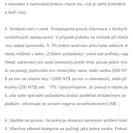
s návodem k samoobslužnému check-inu, což je velmi pohodlné 
a šetří čas).

4. Snídaně není v ceně. Poskytujeme pouze informace o blízkých 
snídaňových restauracích. V případě potřeby se můžete při check
-inu zeptat personálu. 5. Při online rezervaci přes naše webové st
ránky můžete v sekci „Zvláštní požadavky“ uvést své potřeby, nap
říklad: parkování pro auta (omezený počet míst, pouze jedno mís
to na pokoj), parkování pro motocykly, vana, další osoba (500 NT
$ za noc ve všední dny / 1000 NT$ za noc o víkendech), další při
krývka (200 NT$) atd. 『PS: Upozorňujeme, že pokud si nejste jis
ti, zda vaše speciální požadavky budou podléhat dodatečným po
platkům, informujte se prosím nejprve prostřednictvím LINE.』

6. Ujistěte se prosím, že pokoj je obsazen správným počtem host
ů. Všechny věkové kategorie se počítají jako jedna osoba. Pokud 