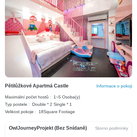
Pětilůžkové Apartmá Castle
Informace o pokoji
Maximální počet hostů :
1~5 Osoba(y)
Typ postele :
Double * 2
Single * 1
Velikost pokoje :
18Square Footage
OwlJourneyProjekt (bez Snídaně)
Storno podmínky