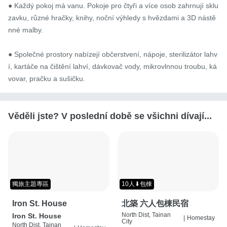
● Každý pokoj má vanu. Pokoje pro čtyři a více osob zahrnují sklu
zavku, různé hračky, knihy, noční výhledy s hvězdami a 3D nástě
nné malby.

● Společné prostory nabízejí občerstvení, nápoje, sterilizátor lahv
í, kartáče na čištění lahví, dávkovač vody, mikrovlnnou troubu, ká
vovar, pračku a sušičku.
Věděli jste? V poslední době se všichni dívají...
獨旅主題專區
10人⬇包棟
Iron St. House
北築 六人包棟民宿
North Dist, Tainan
Iron St. House
|
Homestay
City
North Dist, Tainan