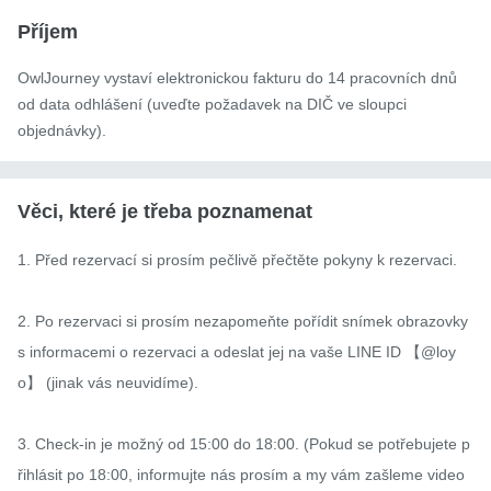
Příjem
OwlJourney vystaví elektronickou fakturu do 14 pracovních dnů
od data odhlášení (uveďte požadavek na DIČ ve sloupci
objednávky).
Věci, které je třeba poznamenat
1. Před rezervací si prosím pečlivě přečtěte pokyny k rezervaci.

2. Po rezervaci si prosím nezapomeňte pořídit snímek obrazovky 
s informacemi o rezervaci a odeslat jej na vaše LINE ID 【@loy
o】 (jinak vás neuvidíme).

3. Check-in je možný od 15:00 do 18:00. (Pokud se potřebujete p
řihlásit po 18:00, informujte nás prosím a my vám zašleme video 