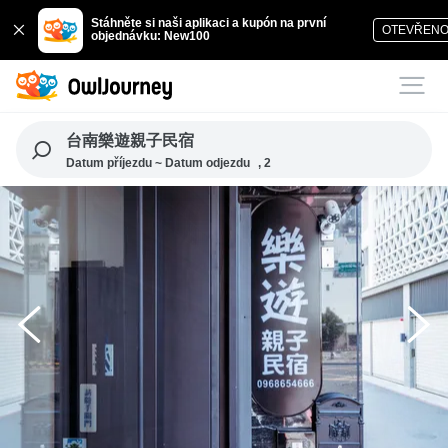
Stáhněte si naši aplikaci a kupón na první
OTEVŘEN
objednávku: New100
台南樂遊親子民宿
Datum příjezdu ~ Datum odjezdu
, 2