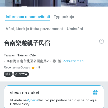
Informace o nemovitosti
Typ pokoje
Věci, které je třeba poznamenat
Umístění
台南樂遊親子民宿
Taiwan
,
Tainan City
704台灣台南市北區公園南路233巷1號
Zobrazit mapu
Recenze na Googlu
4.9
親子
🔥 New🔥
sleva na aukci
Klikněte na
Vyberte
tlačítko pro podání nabídky na pokoj a
získání slevy.