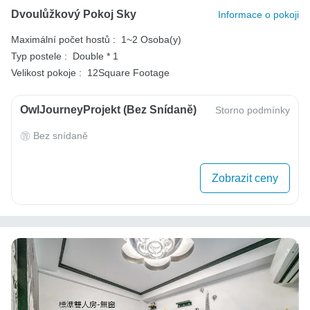
Dvoulůžkový Pokoj Sky
Informace o pokoji
Maximální počet hostů :
1~2 Osoba(y)
Typ postele :
Double * 1
Velikost pokoje :
12Square Footage
OwlJourneyProjekt (bez Snídaně)
Storno podmínky
Bez snídaně
Zobrazit ceny