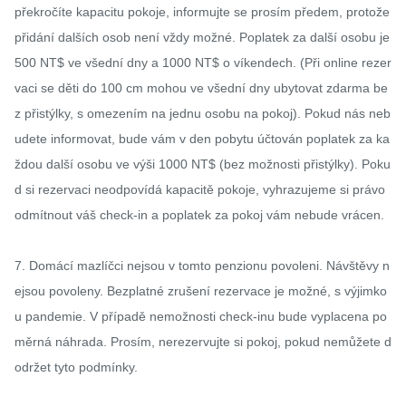
překročíte kapacitu pokoje, informujte se prosím předem, protože 
přidání dalších osob není vždy možné. Poplatek za další osobu je 
500 NT$ ve všední dny a 1000 NT$ o víkendech. (Při online rezer
vaci se děti do 100 cm mohou ve všední dny ubytovat zdarma be
z přistýlky, s omezením na jednu osobu na pokoj). Pokud nás neb
udete informovat, bude vám v den pobytu účtován poplatek za ka
ždou další osobu ve výši 1000 NT$ (bez možnosti přistýlky). Poku
d si rezervaci neodpovídá kapacitě pokoje, vyhrazujeme si právo 
odmítnout váš check-in a poplatek za pokoj vám nebude vrácen.

7. Domácí mazlíčci nejsou v tomto penzionu povoleni. Návštěvy n
ejsou povoleny. Bezplatné zrušení rezervace je možné, s výjimko
u pandemie. V případě nemožnosti check-inu bude vyplacena po
měrná náhrada. Prosím, nerezervujte si pokoj, pokud nemůžete d
održet tyto podmínky.
