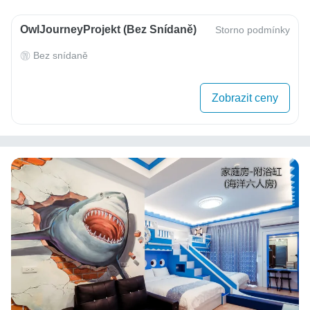
OwlJourneyProjekt (bez Snídaně)
Storno podmínky
Bez snídaně
Zobrazit ceny