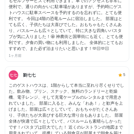
もセルフサービスで利用できます。車でのアクセスも非常に
便利で、通りの向かいに駐車場がありますが、予約時にゲス
トハウスに駐車スペースを予約するのを忘れずに。とても便
利です。 今回は4階の恐竜ルームに宿泊しました。 部屋はと
ても広く、子供たちは大喜びでした。おもちゃもたくさんあ
り、バスルームも広々としていて、特に大きな四角いバスタ
ブが気に入りました！🤩 神農街と国華街にも近く、とても便
利です。夕食の買い物にも利用しました。 全体的にとてもお
すすめで、また必ず泊まりたいと思います！🫶🏻🫶🏻
1ヶ月前
劉七七
5
このゲストハウスは、1階からして本当に至れり尽くせりでし
た。飲み物、プリン、スナック、無料のランドリーと乾燥
機、電子レンジ、そして充電ケーブルのレンタルまで用意さ
れていました。 部屋に入ると、みんな「わあ！」と歓声を上
げました。部屋は広々としていて、おもちゃがたくさんあ
り、子供たちが大喜びする巨大な滑り台もありました。 部屋
全体が快適で広々としていて、バスルームも素晴らしかった
です！バスタブは巨大でした！ 近くのレストランの地図まで
用意されていて、提携している朝食店が部屋まで朝食を届け