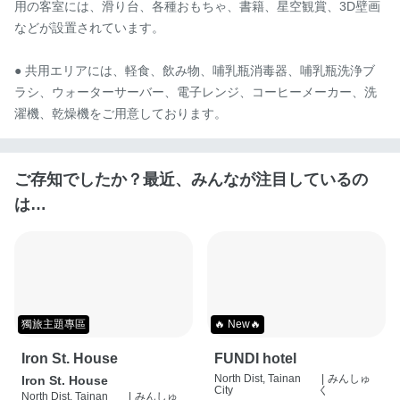
用の客室には、滑り台、各種おもちゃ、書籍、星空観賞、3D壁画
などが設置されています。

● 共用エリアには、軽食、飲み物、哺乳瓶消毒器、哺乳瓶洗浄ブ
ラシ、ウォーターサーバー、電子レンジ、コーヒーメーカー、洗
濯機、乾燥機をご用意しております。
ご存知でしたか？最近、みんなが注目しているの
は…
獨旅主題專區
🔥 New🔥
Iron St. House
FUNDI hotel
North Dist, Tainan
|
みんしゅ
Iron St. House
City
く
North Dist, Tainan
|
みんしゅ