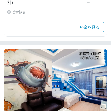
別）
ー
朝食抜き
料金を見る