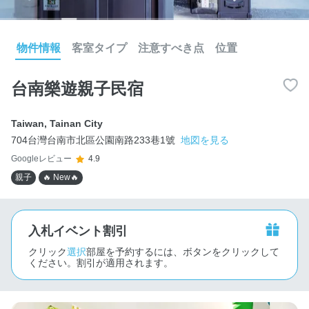
物件情報
客室タイプ
注意すべき点
位置
台南樂遊親子民宿
Taiwan
,
Tainan City
704台灣台南市北區公園南路233巷1號
地図を見る
Googleレビュー
4.9
親子
🔥 New🔥
入札イベント割引
クリック
選択
部屋を予約するには、ボタンをクリックして
ください。割引が適用されます。