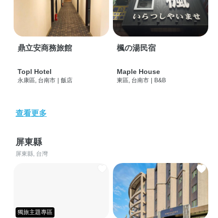
鼎立安商務旅館
楓の湯民宿
Topl Hotel
Maple House
永康區, 台南市
|
飯店
東區, 台南市
|
B&B
查看更多
屏東縣
屏東縣, 台灣
獨旅主題專區