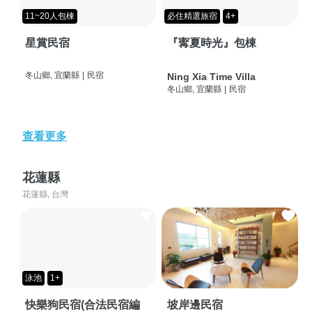
11~20人包棟
必住精選旅宿
4+
星賞民宿
『寗夏時光』包棟
冬山鄉, 宜蘭縣
|
民宿
Ning Xia Time Villa
冬山鄉, 宜蘭縣
|
民宿
查看更多
花蓮縣
花蓮縣, 台灣
泳池
1+
快樂狗民宿(合法民宿編
坡岸邊民宿