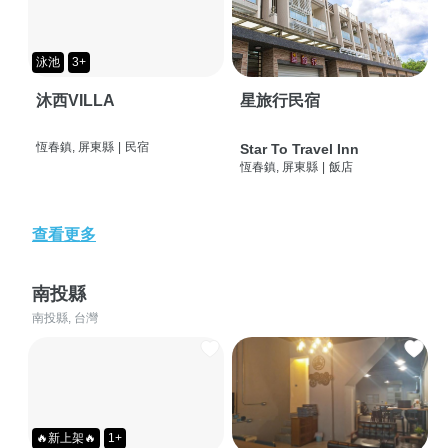
泳池
3+
沐西VILLA
星旅行民宿
恆春鎮, 屏東縣
|
民宿
Star To Travel Inn
恆春鎮, 屏東縣
|
飯店
查看更多
南投縣
南投縣, 台灣
🔥新上架🔥
1+