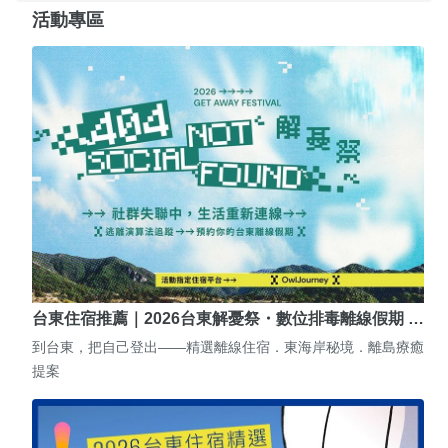
活動專區
台東住宿推薦｜2026台東解憂祭・數位排毒離線假期 …
到台東，把自己登出——精選離線住宿．東海岸秘境．離島療癒
提案