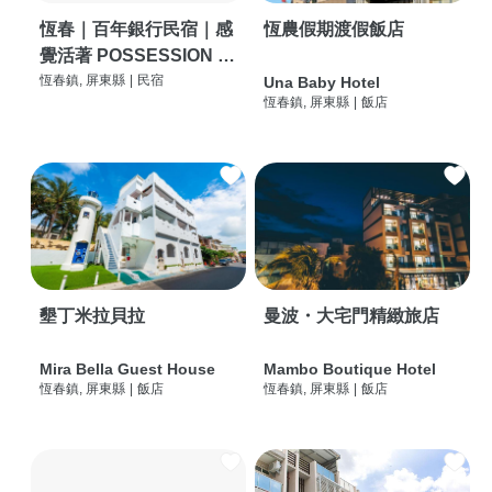
恆春｜百年銀行民宿｜感
恆農假期渡假飯店
覺活著 POSSESSION |
背包客棧 | 恆春必住特色
恆春鎮, 屏東縣
|
民宿
Una Baby Hotel
恆春鎮, 屏東縣
|
飯店
旅店 | HOSTEL |
墾丁米拉貝拉
曼波・大宅門精緻旅店
Mira Bella Guest House
Mambo Boutique Hotel
恆春鎮, 屏東縣
|
飯店
恆春鎮, 屏東縣
|
飯店