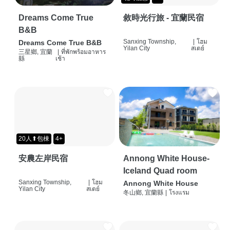
Dreams Come True
敘時光行旅 - 宜蘭民宿
B&B
Sanxing Township,
|
โฮม
Dreams Come True B&B
Yilan City
สเตย์
三星鄉, 宜蘭
|
ที่พักพร้อมอาหาร
縣
เช้า
20人⬆包棟
4+
安農左岸民宿
Annong White House-
Iceland Quad room
Sanxing Township,
|
โฮม
Annong White House
Yilan City
สเตย์
冬山鄉, 宜蘭縣
|
โรงแรม