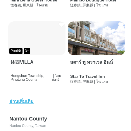
Mira Bella Guest House
Mambo Boutique Hotel
恆春鎮, 屏東縣
|
โรงแรม
恆春鎮, 屏東縣
|
โรงแรม
Pool🛟
3+
沐西VILLA
สตาร์ ทู ทราเวล อินน์
Hengchun Township,
|
โฮม
Star To Travel Inn
Pingtung County
สเตย์
恆春鎮, 屏東縣
|
โรงแรม
อ่านเพิ่มเติม
Nantou County
Nantou County, Taiwan