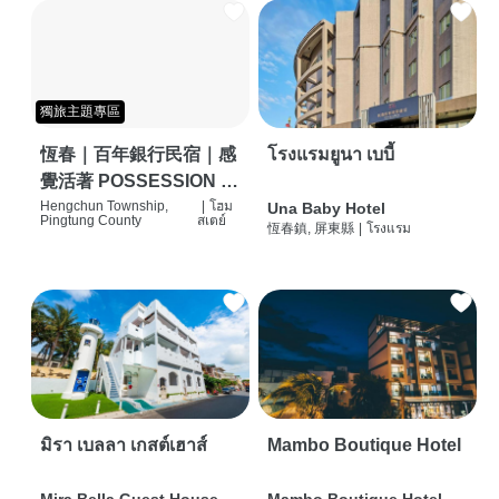
獨旅主題專區
恆春｜百年銀行民宿｜感
โรงแรมยูนา เบบี้
覺活著 POSSESSION |
背包客棧 | 恆春必住特色
Hengchun Township,
|
โฮม
Una Baby Hotel
Pingtung County
สเตย์
恆春鎮, 屏東縣
|
โรงแรม
旅店 | HOSTEL |
มิรา เบลลา เกสต์เฮาส์
Mambo Boutique Hotel