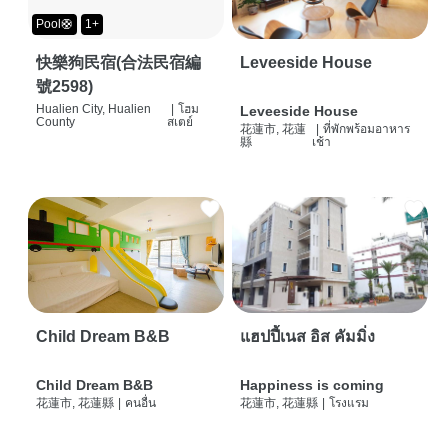
Pool🛟
1+
快樂狗民宿(合法民宿編
Leveeside House
號2598)
Hualien City, Hualien
|
โฮม
Leveeside House
County
สเตย์
花蓮市, 花蓮
|
ที่พักพร้อมอาหาร
縣
เช้า
Child Dream B&B
แฮปปี้เนส อิส คัมมิ่ง
Child Dream B&B
Happiness is coming
花蓮市, 花蓮縣
|
คนอื่น
花蓮市, 花蓮縣
|
โรงแรม