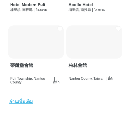
Hotel Modern Puli
Apollo Hotel
埔里鎮, 南投縣
|
โรงแรม
埔里鎮, 南投縣
|
โรงแรม
蒂爾堡會館
柏林會館
Puli Township, Nantou
|
Nantou County, Taiwan
|
ที่พัก
County
ที่พัก
อ่านเพิ่มเติม