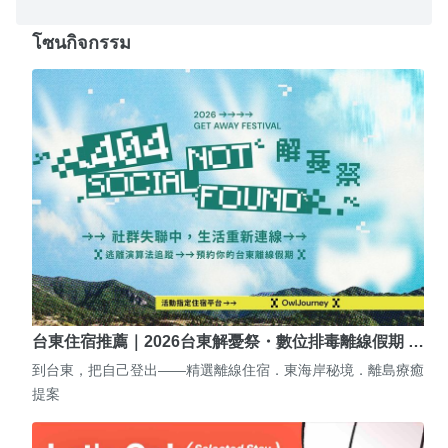
โซนกิจกรรม
台東住宿推薦｜2026台東解憂祭・數位排毒離線假期 …
到台東，把自己登出——精選離線住宿．東海岸秘境．離島療癒
提案