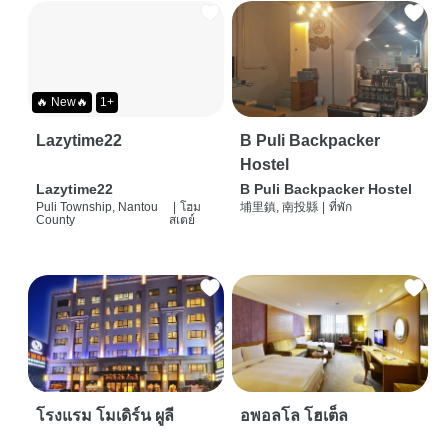
🔥 New🔥
1+
Lazytime22
B Puli Backpacker
Hostel
Lazytime22
B Puli Backpacker Hostel
Puli Township, Nantou
|
โฮม
埔里鎮, 南投縣
|
ที่พัก
County
สเตย์
โรงแรม โมเดิร์น ผูลี
อพอลโล โฮเต็ล